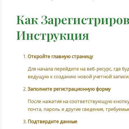
Как Зарегистриро
Инструкция
Откройте главную страницу
Для начала перейдите на веб-ресурс, где б
ведущую к созданию новой учетной записи
Заполните регистрационную форму
После нажатия на соответствующую кнопку 
почта, пароль и другие сведения, требуемы
Подтвердите данные