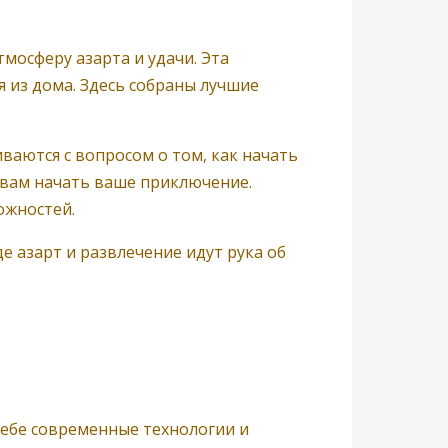
мосферу азарта и удачи. Эта
 из дома. Здесь собраны лучшие
ваются с вопросом о том, как начать
 вам начать ваше приключение.
ожностей.
де азарт и развлечение идут рука об
себе современные технологии и