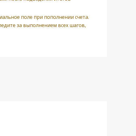
альное поле при пополнении счета.
следите за выполнением всех шагов,