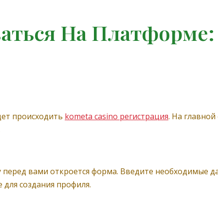
ваться На Платформе:
удет происходить
kometa casino регистрация
. На главной
.
перед вами откроется форма. Введите необходимые дан
е для создания профиля.