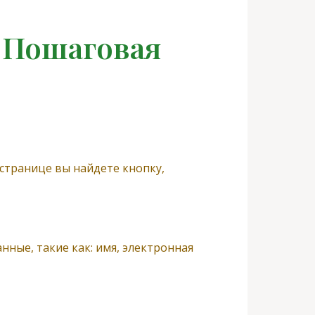
 Пошаговая
 странице вы найдете кнопку,
ные, такие как: имя, электронная