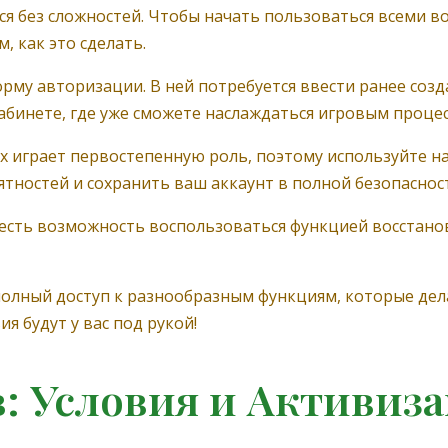
я без сложностей. Чтобы начать пользоваться всеми в
, как это сделать.
рму авторизации. В ней потребуется ввести ранее созд
абинете, где уже сможете наслаждаться игровым процес
ых играет первостепенную роль, поэтому используйте н
тностей и сохранить ваш аккаунт в полной безопаснос
а есть возможность воспользоваться функцией восстано
 полный доступ к разнообразным функциям, которые де
я будут у вас под рукой!
: Условия и Активиз