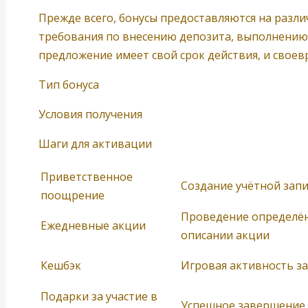
Прежде всего, бонусы предоставляются на разли
требования по внесению депозита, выполнению 
предложение имеет свой срок действия, и свое
Тип бонуса
Условия получения
Шаги для активации
Приветственное
Создание учётной запи
поощрение
Проведение определён
Ежедневные акции
описании акции
Кешбэк
Игровая активность з
Подарки за участие в
Успешное завершение 