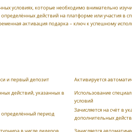
чных условиях, которые необходимо внимательно изучи
определённых действий на платформе или участия в с
временная активация подарка – ключ к успешному испо
си и первый депозит
Активируется автоматич
ных действий, указанных в
Использование специал
условий
Зачисляется на счёт в у
а определённый период
дополнительных дейст
турнира в числе лидеров
Зачисляется автоматиче