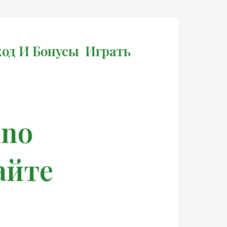
од И Бонусы ️ Играть
ino
айте