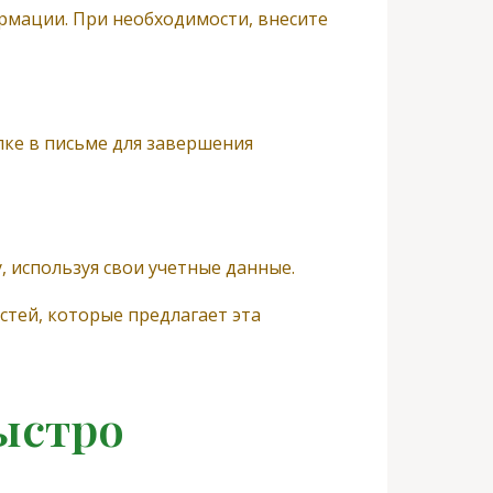
рмации. При необходимости, внесите
лке в письме для завершения
 используя свои учетные данные.
стей, которые предлагает эта
быстро