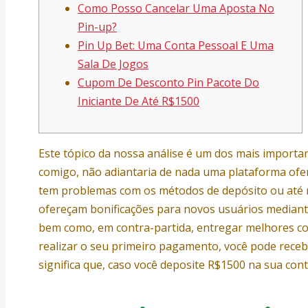
Como Posso Cancelar Uma Aposta No
Pin-up?
Pin Up Bet: Uma Conta Pessoal E Uma
Sala De Jogos
Cupom De Desconto Pin Pacote Do
Iniciante De Até R$1500
Este tópico da nossa análise é um dos mais import
comigo, não adiantaria de nada uma plataforma ofe
tem problemas com os métodos de depósito ou até 
ofereçam bonificações para novos usuários mediante
bem como, em contra-partida, entregar melhores con
realizar o seu primeiro pagamento, você pode receb
significa que, caso você deposite R$1500 na sua cont