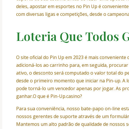
deles, apostar em esportes no Pin Up é convenient
com diversas ligas e competições, desde o campeonat
Loteria Que Todos
O site oficial do Pin Up em 2023 é mais conveniente
adicioná-los ao carrinho para, em seguida, procurar 
ativo, o desconto será computado o valor total do 
desde o primeiro momento que iniciar na Pin-up. A l
pode torná-lo um vencedor apenas por jogar. As pr
ganhar.O que é Pin-Up.casino?
Para sua conveniência, nosso bate-papo on-line est
nossos gerentes de suporte através de um formulár
Mantemos um alto padrão de qualidade de nossos se