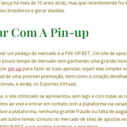
lança há mais de 10 anos atrás, mas que recentemente foi 
s brasileiros e gerar dúvidas.
ar Com A Pin-up
ar um pedaço do mercado é a PIN-UP.BET. Um site de apost
o pouco tempo de mercado vem ganhando uma grande notori
izar
pin up
para fazer as suas apostas, sejam elas simples o
final de uma possível premiação, bem como a cotação detalh
onais, e ainda, os Esportes Virtuais.
 o site otimizado se apresentou sem lags e com todas as 
entos ao vivo e entrar em contato com a plataforma via can
re a plataforma, nenhuma grande fraude ou falta de paga
ram sobre temas comuns no mercado de sites de apostas esp
 PINUP BET, seus pontos positivos e negativos.