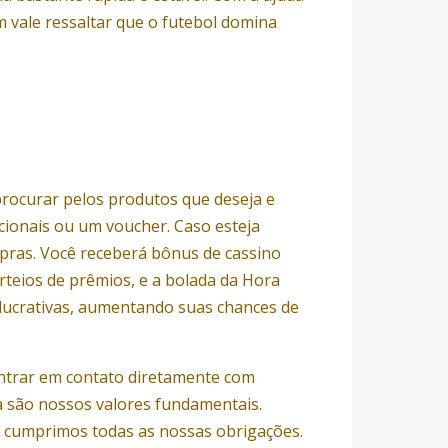
 vale ressaltar que o futebol domina
 procurar pelos produtos que deseja e
ocionais ou um voucher. Caso esteja
pras. Você receberá bônus de cassino
rteios de prêmios, e a bolada da Hora
lucrativas, aumentando suas chances de
 entrar em contato diretamente com
a são nossos valores fundamentais.
e cumprimos todas as nossas obrigações.