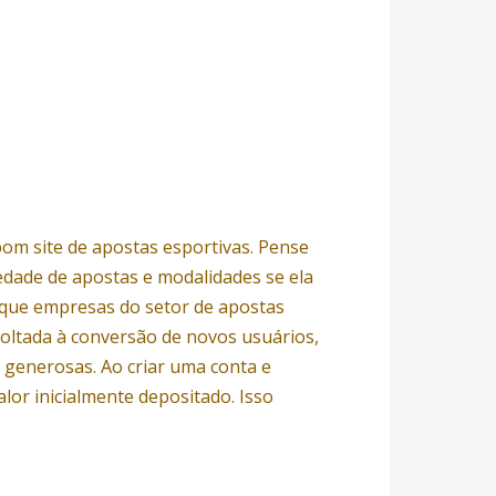
om site de apostas esportivas. Pense
dade de apostas e modalidades se ela
que empresas do setor de apostas
voltada à conversão de novos usuários,
 generosas. Ao criar uma conta e
lor inicialmente depositado. Isso