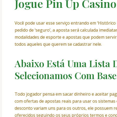
Jogue Pin Up Casin
Você pode usar esse serviço entrando em ‘Histórico 
pedido de ‘seguro’, a aposta será calculada imediata
modalidades de esporte e apostas que podem servir d
todos aqueles que querem se cadastrar nele.
Аbаixо Еstá Umа Listа 
Sеlесiоnаmоs Соm Bаsе 
Todo jogador pensa em sacar dinheiro e aceitar pag
com ofertas de apostas reais para usar os sistema
desconto variam uns para os outros, ele possuem re
oferecidos seguindo os seus próprios termos e cond