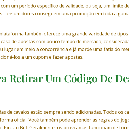
com um período específico de validade, ou seja, um limite 
al os consumidores conseguem uma promoção em toda a gam
 plataforma também oferece uma grande variedade de tipos 
 uma casa de apostas com pouco tempo de mercado, consider
eu lugar em meio a concorrência e já morde uma fatia do me
icioná-los a um cupom e fazer apostas.
ra Retirar Um Código De De
corridas de cavalos estão sempre sendo adicionadas. Todos o
forma oficial. Você também pode aprender as regras do jogo
o Pin-Up Bet. Geralmente, os programas funcionam de forma