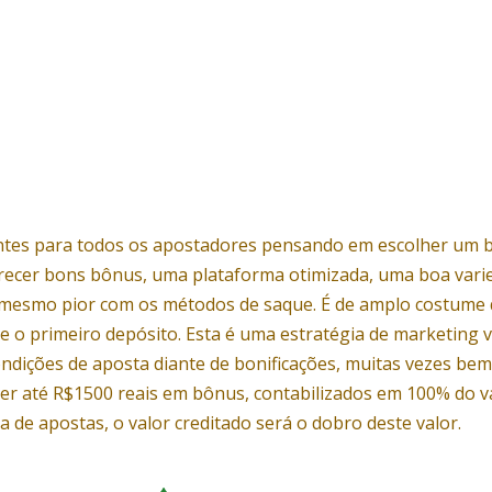
antes para todos os apostadores pensando em escolher um b
recer bons bônus, uma plataforma otimizada, uma boa varie
mesmo pior com os métodos de saque. É de amplo costume 
 o primeiro depósito. Esta é uma estratégia de marketing 
dições de aposta diante de bonificações, muitas vezes bem
er até R$1500 reais em bônus, contabilizados em 100% do va
a de apostas, o valor creditado será o dobro deste valor.