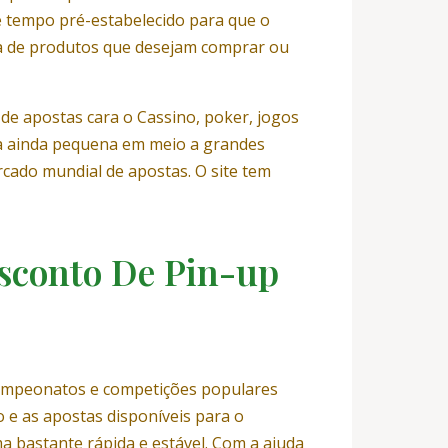
de tempo pré-estabelecido para que o
a de produtos que desejam comprar ou
de apostas cara o Cassino, poker, jogos
ada ainda pequena em meio a grandes
rcado mundial de apostas. O site tem
sconto De Pin-up
s campeonatos e competições populares
 e as apostas disponíveis para o
 bastante rápida e estável. Com a ajuda