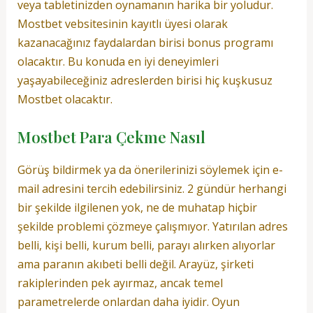
veya tabletinizden oynamanın harika bir yoludur.
Mostbet vebsitesinin kayıtlı üyesi olarak
kazanacağınız faydalardan birisi bonus programı
olacaktır. Bu konuda en iyi deneyimleri
yaşayabileceğiniz adreslerden birisi hiç kuşkusuz
Mostbet olacaktır.
Mostbet Para Çekme Nasıl
Görüş bildirmek ya da önerilerinizi söylemek için e-
mail adresini tercih edebilirsiniz. 2 gündür herhangi
bir şekilde ilgilenen yok, ne de muhatap hiçbir
şekilde problemi çözmeye çalışmıyor. Yatırılan adres
belli, kişi belli, kurum belli, parayı alırken alıyorlar
ama paranın akıbeti belli değil. Arayüz, şirketi
rakiplerinden pek ayırmaz, ancak temel
parametrelerde onlardan daha iyidir. Oyun