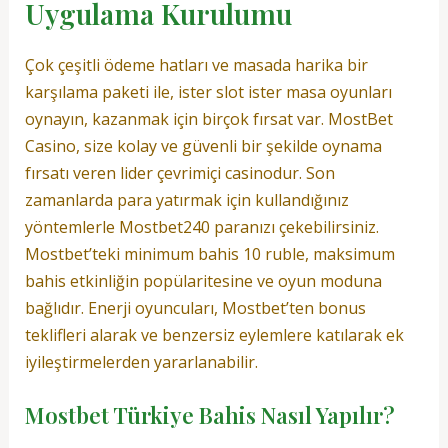
Uygulama Kurulumu
Çok çeşitli ödeme hatları ve masada harika bir
karşılama paketi ile, ister slot ister masa oyunları
oynayın, kazanmak için birçok fırsat var. MostBet
Casino, size kolay ve güvenli bir şekilde oynama
fırsatı veren lider çevrimiçi casinodur. Son
zamanlarda para yatırmak için kullandığınız
yöntemlerle Mostbet240 paranızı çekebilirsiniz.
Mostbet’teki minimum bahis 10 ruble, maksimum
bahis etkinliğin popülaritesine ve oyun moduna
bağlıdır. Enerji oyuncuları, Mostbet’ten bonus
teklifleri alarak ve benzersiz eylemlere katılarak ek
iyileştirmelerden yararlanabilir.
Mostbet Türkiye Bahis Nasıl Yapılır?