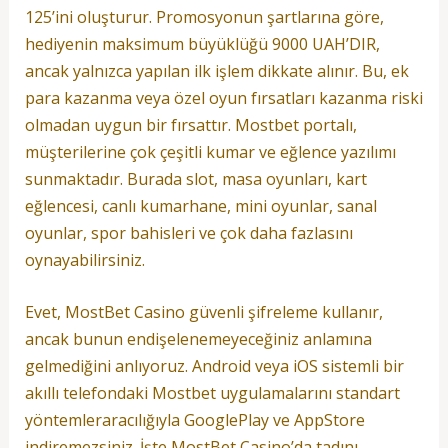
125’ini oluşturur. Promosyonun şartlarına göre,
hediyenin maksimum büyüklüğü 9000 UAH’DIR,
ancak yalnızca yapılan ilk işlem dikkate alınır. Bu, ek
para kazanma veya özel oyun fırsatları kazanma riski
olmadan uygun bir fırsattır. Mostbet portalı,
müşterilerine çok çeşitli kumar ve eğlence yazılımı
sunmaktadır. Burada slot, masa oyunları, kart
eğlencesi, canlı kumarhane, mini oyunlar, sanal
oyunlar, spor bahisleri ve çok daha fazlasını
oynayabilirsiniz.
Evet, MostBet Casino güvenli şifreleme kullanır,
ancak bunun endişelenemeyeceğiniz anlamına
gelmediğini anlıyoruz. Android veya iOS sistemli bir
akıllı telefondaki Mostbet uygulamalarını standart
yöntemleraracılığıyla GooglePlay ve AppStore
indiremezsiniz. İşte MostBet Casino’da tadını