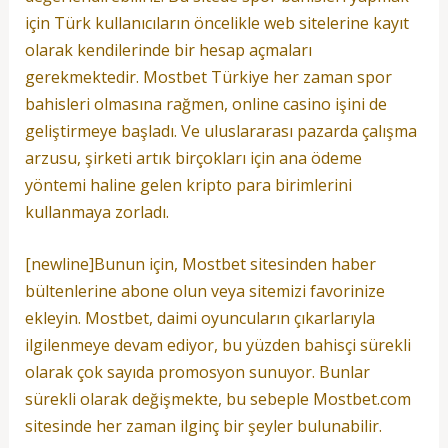
için Türk kullanıcıların öncelikle web sitelerine kayıt
olarak kendilerinde bir hesap açmaları
gerekmektedir. Mostbet Türkiye her zaman spor
bahisleri olmasına rağmen, online casino işini de
geliştirmeye başladı. Ve uluslararası pazarda çalışma
arzusu, şirketi artık birçokları için ana ödeme
yöntemi haline gelen kripto para birimlerini
kullanmaya zorladı.
[newline]Bunun için, Mostbet sitesinden haber
bültenlerine abone olun veya sitemizi favorinize
ekleyin. Mostbet, daimi oyuncuların çıkarlarıyla
ilgilenmeye devam ediyor, bu yüzden bahisçi sürekli
olarak çok sayıda promosyon sunuyor. Bunlar
sürekli olarak değişmekte, bu sebeple Mostbet.com
sitesinde her zaman ilginç bir şeyler bulunabilir.