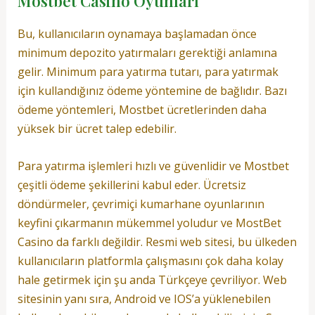
Mostbet Casino Oyunları
Bu, kullanıcıların oynamaya başlamadan önce
minimum depozito yatırmaları gerektiği anlamına
gelir. Minimum para yatırma tutarı, para yatırmak
için kullandığınız ödeme yöntemine de bağlıdır. Bazı
ödeme yöntemleri, Mostbet ücretlerinden daha
yüksek bir ücret talep edebilir.
Para yatırma işlemleri hızlı ve güvenlidir ve Mostbet
çeşitli ödeme şekillerini kabul eder. Ücretsiz
döndürmeler, çevrimiçi kumarhane oyunlarının
keyfini çıkarmanın mükemmel yoludur ve MostBet
Casino da farklı değildir. Resmi web sitesi, bu ülkeden
kullanıcıların platformla çalışmasını çok daha kolay
hale getirmek için şu anda Türkçeye çevriliyor. Web
sitesinin yanı sıra, Android ve IOS’a yüklenebilen