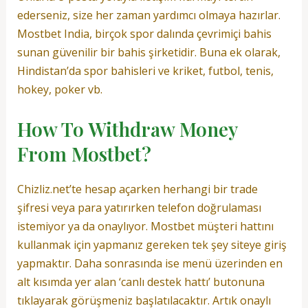
ederseniz, size her zaman yardımcı olmaya hazırlar.
Mostbet India, birçok spor dalında çevrimiçi bahis
sunan güvenilir bir bahis şirketidir. Buna ek olarak,
Hindistan’da spor bahisleri ve kriket, futbol, ​​tenis,
hokey, poker vb.
How To Withdraw Money
From Mostbet?
Chizliz.net’te hesap açarken herhangi bir trade
şifresi veya para yatırırken telefon doğrulaması
istemiyor ya da onaylıyor. Mostbet müşteri hattını
kullanmak için yapmanız gereken tek şey siteye giriş
yapmaktır. Daha sonrasında ise menü üzerinden en
alt kısımda yer alan ‘canlı destek hattı’ butonuna
tıklayarak görüşmeniz başlatılacaktır. Artık onaylı