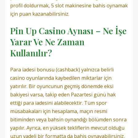
profil doldurmak, 5 slot makinesine bahis oynamak
için puan kazanabilirsiniz.
Pin Up Casino Aynası – Ne İşe
Yarar Ve Ne Zaman
Kullanılır?
Para iadesi bonusu (cashback) yalnızca belirli
casino oyunlarında kaybedilen miktarlar için
yatırılır. Bir oyuncunun geçmiş dönemde eksi
bakiyesi varsa, takip eden Pazartesi günü hak
ettiği para iadesini alabilecektir. Tüm spor
müsabakaları için hesaplama, maçın resmi
bitiminden veya bahsin oynandığı bölümden sonra
yapılır. Ayrıca, en yüksek tekliflerin mevcut olduğu
uzun vadeli bir formatta da bahis oynayabilirsiniz.