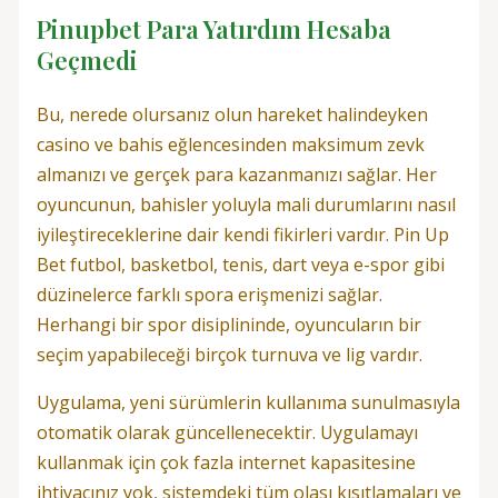
Pinupbet Para Yatırdım Hesaba
Geçmedi
Bu, nerede olursanız olun hareket halindeyken
casino ve bahis eğlencesinden maksimum zevk
almanızı ve gerçek para kazanmanızı sağlar. Her
oyuncunun, bahisler yoluyla mali durumlarını nasıl
iyileştireceklerine dair kendi fikirleri vardır. Pin Up
Bet futbol, ​​basketbol, ​​tenis, dart veya e-spor gibi
düzinelerce farklı spora erişmenizi sağlar.
Herhangi bir spor disiplininde, oyuncuların bir
seçim yapabileceği birçok turnuva ve lig vardır.
Uygulama, yeni sürümlerin kullanıma sunulmasıyla
otomatik olarak güncellenecektir. Uygulamayı
kullanmak için çok fazla internet kapasitesine
ihtiyacınız yok, sistemdeki tüm olası kısıtlamaları ve