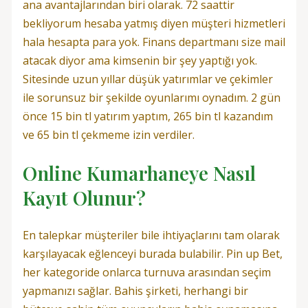
ana avantajlarından biri olarak. 72 saattir
bekliyorum hesaba yatmış diyen müşteri hizmetleri
hala hesapta para yok. Finans departmanı size mail
atacak diyor ama kimsenin bir şey yaptığı yok.
Sitesinde uzun yıllar düşük yatırımlar ve çekimler
ile sorunsuz bir şekilde oyunlarımı oynadım. 2 gün
önce 15 bin tl yatırım yaptım, 265 bin tl kazandım
ve 65 bin tl çekmeme izin verdiler.
Online Kumarhaneye Nasıl
Kayıt Olunur?
En talepkar müşteriler bile ihtiyaçlarını tam olarak
karşılayacak eğlenceyi burada bulabilir. Pin up Bet,
her kategoride onlarca turnuva arasından seçim
yapmanızı sağlar. Bahis şirketi, herhangi bir