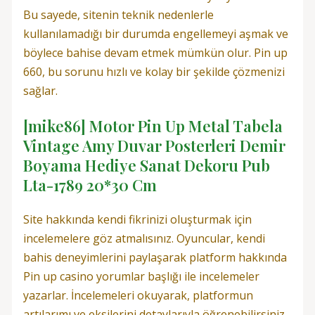
Bu sayede, sitenin teknik nedenlerle
kullanılamadığı bir durumda engellemeyi aşmak ve
böylece bahise devam etmek mümkün olur. Pin up
660, bu sorunu hızlı ve kolay bir şekilde çözmenizi
sağlar.
[mike86] Motor Pin Up Metal Tabela
Vintage Amy Duvar Posterleri Demir
Boyama Hediye Sanat Dekoru Pub
Lta-1789 20*30 Cm
Site hakkında kendi fikrinizi oluşturmak için
incelemelere göz atmalısınız. Oyuncular, kendi
bahis deneyimlerini paylaşarak platform hakkında
Pin up casino yorumlar başlığı ile incelemeler
yazarlar. İncelemeleri okuyarak, platformun
artılarımı ve eksilerini detaylarıyla öğrenebilirsiniz.