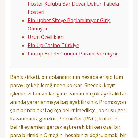
Poster Kulübü Bar Duvar Dekor Tabela
Posteri
Pin-upbet Siteye Bağlanılmıyor Giriş
Olmuyor
Ürün Özellikleri
Pin Up Casino Türkiye
Pin-up Bet 35 Gündür Paramı Vermiyor
Bahis şirketi, bir dolandırıcının hesaba erişip tüm
parayı çekebileceğinden korkar. Sitedeki kayıt
işleminizi tamamladığınız zaman birçok ayrıcalıktan
anında yararlanmaya başlayabilirsiniz. Promosyon
şartlarında aksi açıkça belirtilmedikçe, bonusu geri
kazanmanız gerekir. Pincoin’ler (PNC), kulübün
belirli eylemleri gerçekleştirerek biriken özel bir
para birimidir. Örneğin, hesabınızı doğrulamak, bir