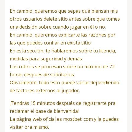
En cambio, queremos que sepas qué piensan mis
otros usuarios delete sitio antes sobre que tomes
una decisión sobre cuando jugar en él o no.
En cambio, queremos explicarte las razones por
las que puedes confiar en exista sitio.
En esta sección, te hablaremos sobre tu licencia,
medidas para seguridad y demás.
Los retiros se procesan sobre un máximo de 72
horas después de solicitarlos.
Obviamente, todo esto puede variar dependiendo
de factores externos al jugador.
¡Tendrás 15 minutos después de registrarte pra
reclamar el pase de bienvenida!
La página web oficial es mostbet. com y la puedes
visitar ora mismo.