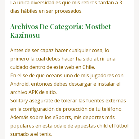
La única diversidad es que mis retiros tardan a 3
días hábiles en ser procesados.
Archivos De Categoría: Mostbet
Kazinosu
Antes de ser capaz hacer cualquier cosa, lo
primero la cual debes hacer ha sido abrir una
cuidado dentro de este web en Chile.
En el se de que oceans uno de mis jugadores con
Android, entonces debes descargar e instalar el
archivo APK de sitio.
Solitary asegúrate de tolerar las fuentes externas
en la configuración de protección de tu teléfono.
Además sobre los eSports, mis deportes más
populares en esta odaie de apuestas child el fútbol
sumado a el tenis.