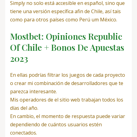
Simply no solo está accesible en español, sino que
tiene una versión específica afin de Chile, así tais
como para otros países como Perú um México.
Mostbet: Opiniones Republic
Of Chile + Bonos De Apuestas
2023
En ellas podrías filtrar los juegos de cada proyecto
o crear mi combinación de desarrolladores que te
parezca interesante.
Mis operadores de el sitio web trabajan todos los
días del año.
En cambio, el momento de respuesta puede variar
dependiendo de cuántos usuarios estén
conectados.