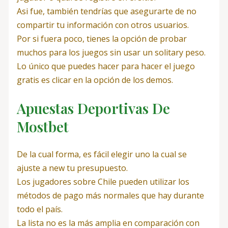
Asi fue, también tendrías que asegurarte de no
compartir tu información con otros usuarios.
Por si fuera poco, tienes la opción de probar
muchos para los juegos sin usar un solitary peso.
Lo único que puedes hacer para hacer el juego
gratis es clicar en la opción de los demos.
Apuestas Deportivas De
Mostbet
De la cual forma, es fácil elegir uno la cual se
ajuste a new tu presupuesto.
Los jugadores sobre Chile pueden utilizar los
métodos de pago más normales que hay durante
todo el país.
La lista no es la más amplia en comparación con