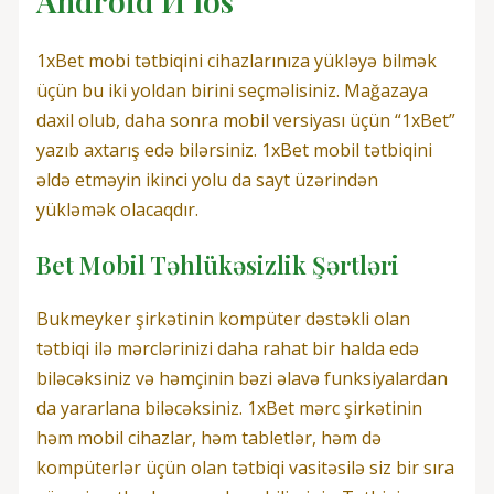
Android И Ios
1xBet mobi tətbiqini cihazlarınıza yükləyə bilmək
üçün bu iki yoldan birini seçməlisiniz. Mağazaya
daxil olub, daha sonra mobil versiyası üçün “1xBet”
yazıb axtarış edə bilərsiniz. 1xBet mobil tətbiqini
əldə etməyin ikinci yolu da sayt üzərindən
yükləmək olacaqdır.
Bet Mobil Təhlükəsizlik Şərtləri
Bukmeyker şirkətinin kompüter dəstəkli olan
tətbiqi ilə mərclərinizi daha rahat bir halda edə
biləcəksiniz və həmçinin bəzi əlavə funksiyalardan
da yararlana biləcəksiniz. 1xBet mərc şirkətinin
həm mobil cihazlar, həm tabletlər, həm də
kompüterlər üçün olan tətbiqi vasitəsilə siz bir sıra