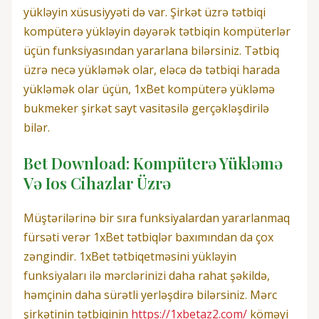
yükləyin xüsusiyyəti də var. Şirkət üzrə tətbiqi
kompüterə yükləyin dəyərək tətbiqin kompüterlər
üçün funksiyasından yararlana bilərsiniz. Tətbiq
üzrə necə yükləmək olar, eləcə də tətbiqi harada
yükləmək olar üçün, 1xBet kompüterə yükləmə
bukmeker şirkət sayt vasitəsilə gerçəkləşdirilə
bilər.
Bet Download: Kompüterə Yükləmə
Və Ios Cihazlar Üzrə
Müştərilərinə bir sıra funksiyalardan yararlanmaq
fürsəti verər 1xBet tətbiqlər baxımından da çox
zəngindir. 1xBet tətbiqetməsini yükləyin
funksiyaları ilə mərclərinizi daha rahat şəkildə,
həmçinin daha sürətli yerləşdirə bilərsiniz. Mərc
şirkətinin tətbiqinin
https://1xbetaz2.com/
köməyi