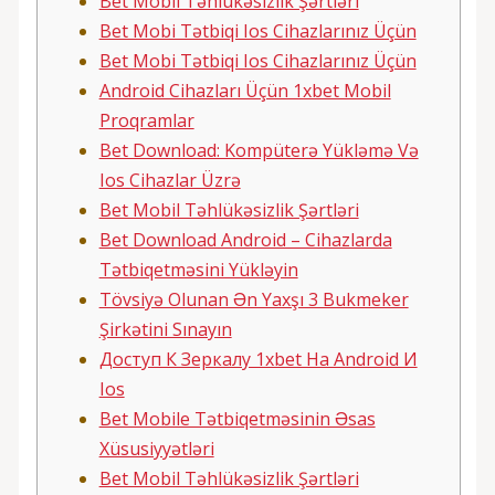
Bet Mobil Təhlükəsizlik Şərtləri
Bet Mobi Tətbiqi Ios Cihazlarınız Üçün
Bet Mobi Tətbiqi Ios Cihazlarınız Üçün
Android Cihazları Üçün 1xbet Mobil
Proqramlar
Bet Download: Kompüterə Yükləmə Və
Ios Cihazlar Üzrə
Bet Mobil Təhlükəsizlik Şərtləri
Bet Download Android – Cihazlarda
Tətbiqetməsini Yükləyin
Tövsiyə Olunan Ən Yaxşı 3 Bukmeker
Şirkətini Sınayın
Дocтуп К Зepкaлу 1xbet Нa Android И
Ios
Bet Mobile Tətbiqetməsinin Əsas
Xüsusiyyətləri
Bet Mobil Təhlükəsizlik Şərtləri