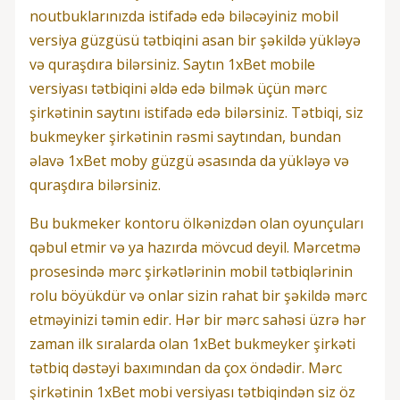
noutbuklarınızda istifadə edə biləcəyiniz mobil
versiya güzgüsü tətbiqini asan bir şəkildə yükləyə
və quraşdıra bilərsiniz. Saytın 1xBet mobile
versiyası tətbiqini əldə edə bilmək üçün mərc
şirkətinin saytını istifadə edə bilərsiniz. Tətbiqi, siz
bukmeyker şirkətinin rəsmi saytından, bundan
əlavə 1xBet moby güzgü əsasında da yükləyə və
quraşdıra bilərsiniz.
Bu bukmeker kontoru ölkənizdən olan oyunçuları
qəbul etmir və ya hazırda mövcud deyil. Mərcetmə
prosesində mərc şirkətlərinin mobil tətbiqlərinin
rolu böyükdür və onlar sizin rahat bir şəkildə mərc
etməyinizi təmin edir. Hər bir mərc sahəsi üzrə hər
zaman ilk sıralarda olan 1xBet bukmeyker şirkəti
tətbiq dəstəyi baxımından da çox öndədir. Mərc
şirkətinin 1xBet mobi versiyası tətbiqindən siz öz