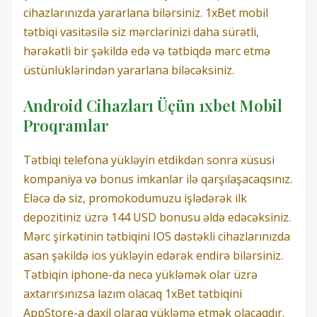
cihazlarınızda yararlana bilərsiniz. 1xBet mobil
tətbiqi vasitəsilə siz mərclərinizi daha sürətli,
hərəkətli bir şəkildə edə və tətbiqdə mərc etmə
üstünlüklərindən yararlana biləcəksiniz.
Android Cihazları Üçün 1xbet Mobil
Proqramlar
Tətbiqi telefona yükləyin etdikdən sonra xüsusi
kompaniya və bonus imkanlar ilə qarşılaşacaqsınız.
Eləcə də siz, promokodumuzu işlədərək ilk
depozitiniz üzrə 144 USD bonusu əldə edəcəksiniz.
Mərc şirkətinin tətbiqini IOS dəstəkli cihazlarınızda
asan şəkildə ios yükləyin edərək endirə bilərsiniz.
Tətbiqin iphone-da necə yükləmək olar üzrə
axtarırsınızsa lazım olacaq 1xBet tətbiqini
AppStore-a daxil olaraq yükləmə etmək olacaqdır.