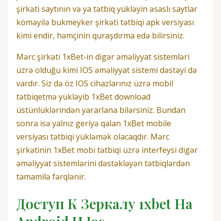
şirkəti saytının və ya tətbiq yükləyin əsaslı saytlar
köməyilə bukmeyker şirkəti tətbiqi apk versiyası
kimi endir, həmçinin quraşdırma edə bilirsiniz.
Mərc şirkəti 1xBet-in digər əməliyyat sistemləri
üzrə olduğu kimi IOS əməliyyat sistemi dəstəyi də
vardır. Siz də öz IOS cihazlarınız üzrə mobil
tətbiqetmə yükləyib 1xBet download
üstünlüklərindən yararlana bilərsiniz. Bundan
sonra isə yalnız geriyə qalan 1xBet mobile
versiyası tətbiqi yükləmək olacaqdır. Mərc
şirkətinin 1xBet mobi tətbiqi üzrə interfeysi digər
əməliyyat sistemlərini dəstəkləyən tətbiqlərdən
tamamilə fərqlənir.
Дocтуп К Зepкaлу 1xbet Нa