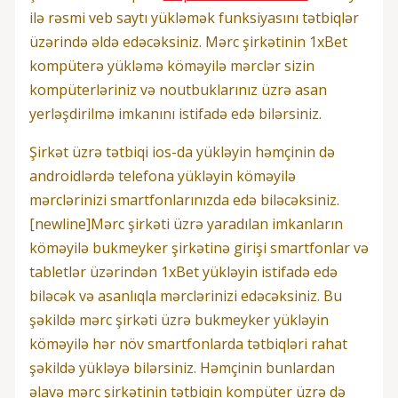
ilə rəsmi veb saytı yükləmək funksiyasını tətbiqlər
üzərində əldə edəcəksiniz. Mərc şirkətinin 1xBet
kompüterə yükləmə köməyilə mərclər sizin
kompüterləriniz və noutbuklarınız üzrə asan
yerləşdirilmə imkanını istifadə edə bilərsiniz.
Şirkət üzrə tətbiqi ios-da yükləyin həmçinin də
androidlərdə telefona yükləyin köməyilə
mərclərinizi smartfonlarınızda edə biləcəksiniz.
[newline]Mərc şirkəti üzrə yaradılan imkanların
köməyilə bukmeyker şirkətinə girişi smartfonlar və
tabletlər üzərindən 1xBet yükləyin istifadə edə
biləcək və asanlıqla mərclərinizi edəcəksiniz. Bu
şəkildə mərc şirkəti üzrə bukmeyker yükləyin
köməyilə hər növ smartfonlarda tətbiqləri rahat
şəkildə yükləyə bilərsiniz. Həmçinin bunlardan
əlavə mərc şirkətinin tətbiqin kompüter üzrə də