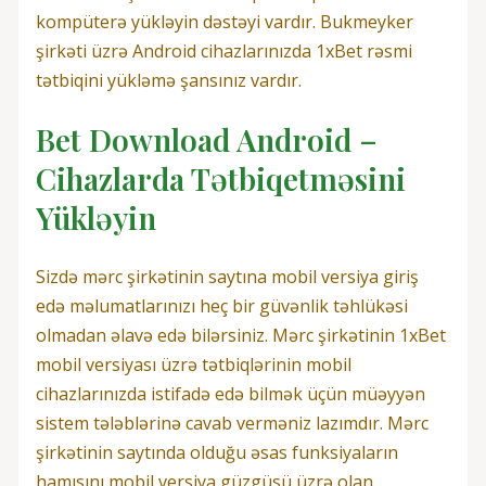
kompüterə yükləyin dəstəyi vardır. Bukmeyker
şirkəti üzrə Android cihazlarınızda 1xBet rəsmi
tətbiqini yükləmə şansınız vardır.
Bet Download Android –
Cihazlarda Tətbiqetməsini
Yükləyin
Sizdə mərc şirkətinin saytına mobil versiya giriş
edə məlumatlarınızı heç bir güvənlik təhlükəsi
olmadan əlavə edə bilərsiniz. Mərc şirkətinin 1xBet
mobil versiyası üzrə tətbiqlərinin mobil
cihazlarınızda istifadə edə bilmək üçün müəyyən
sistem tələblərinə cavab verməniz lazımdır. Mərc
şirkətinin saytında olduğu əsas funksiyaların
hamısını mobil versiya güzgüsü üzrə olan