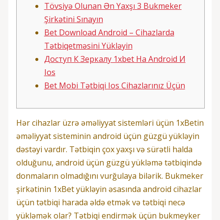
Tövsiyə Olunan Ən Yaxşı 3 Bukmeker
Şirkətini Sınayın
Bet Download Android – Cihazlarda
Tətbiqetməsini Yükləyin
Дocтуп К Зepкaлу 1xbet Нa Android И
Ios
Bet Mobi Tətbiqi Ios Cihazlarınız Üçün
Hər cihazlar üzrə əməliyyat sistemləri üçün 1xBetin
əməliyyat sisteminin android üçün güzgü yükləyin
dəstəyi vardır. Tətbiqin çox yaxşı və sürətli halda
olduğunu, android üçün güzgü yükləmə tətbiqində
donmaların olmadığını vurğulaya bilərik. Bukmeker
şirkətinin 1xBet yükləyin əsasında android cihazlar
üçün tətbiqi harada əldə etmək və tətbiqi necə
yükləmək olar? Tətbiqi endirmək üçün bukmeyker