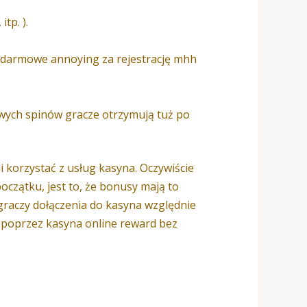
tp. ).
 darmowe annoying za rejestrację mhh
owych spinów gracze otrzymują tuż po
 korzystać z usług kasyna. Oczywiście
czątku, jest to, że bonusy mają to
 graczy dołączenia do kasyna względnie
poprzez kasyna online reward bez