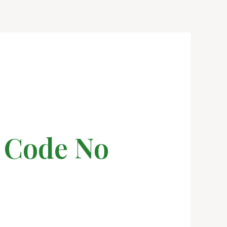
 Code No