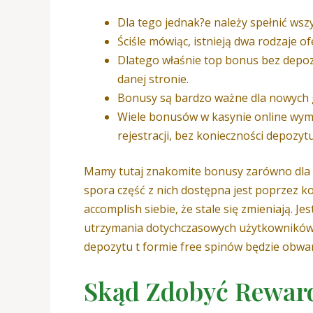
Dla tego jednak?e należy spełnić wszys
Ściśle mówiąc, istnieją dwa rodzaje 
Dlatego właśnie top bonus bez depo
danej stronie.
Bonusy są bardzo ważne dla nowych g
Wiele bonusów w kasynie online wyma
rejestracji, bez konieczności depozytu
Mamy tutaj znakomite bonusy zarówno dla no
spora część z nich dostępna jest poprzez k
accomplish siebie, że stale się zmieniają. 
utrzymania dotychczasowych użytkowników
depozytu t formie free spinów będzie obw
Skąd Zdobyć Rewar