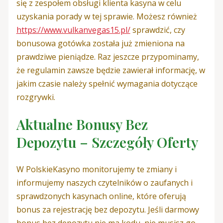
się z zespołem obsługi klienta kasyna w celu
uzyskania porady w tej sprawie. Możesz również
https://www.vulkanvegas15.pl/
sprawdzić, czy
bonusowa gotówka została już zmieniona na
prawdziwe pieniądze. Raz jeszcze przypominamy,
że regulamin zawsze będzie zawierał informację, w
jakim czasie należy spełnić wymagania dotyczące
rozgrywki.
Aktualne Bonusy Bez
Depozytu – Szczegóły Oferty
W PolskieKasyno monitorujemy te zmiany i
informujemy naszych czytelników o zaufanych i
sprawdzonych kasynach online, które oferują
bonus za rejestrację bez depozytu. Jeśli darmowy
bonus bez depozytu nie ma kodu, nie musisz go