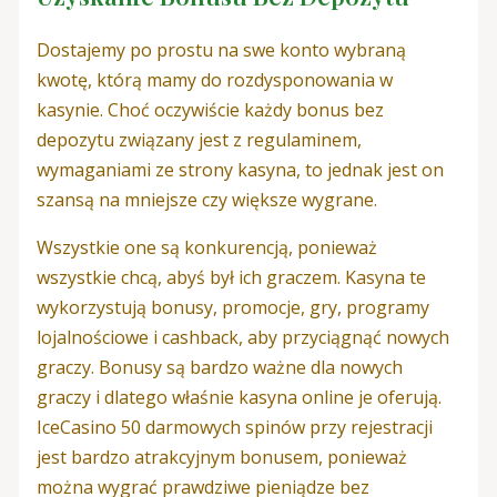
Dostajemy po prostu na swe konto wybraną
kwotę, którą mamy do rozdysponowania w
kasynie. Choć oczywiście każdy bonus bez
depozytu związany jest z regulaminem,
wymaganiami ze strony kasyna, to jednak jest on
szansą na mniejsze czy większe wygrane.
Wszystkie one są konkurencją, ponieważ
wszystkie chcą, abyś był ich graczem. Kasyna te
wykorzystują bonusy, promocje, gry, programy
lojalnościowe i cashback, aby przyciągnąć nowych
graczy. Bonusy są bardzo ważne dla nowych
graczy i dlatego właśnie kasyna online je oferują.
IceCasino 50 darmowych spinów przy rejestracji
jest bardzo atrakcyjnym bonusem, ponieważ
można wygrać prawdziwe pieniądze bez