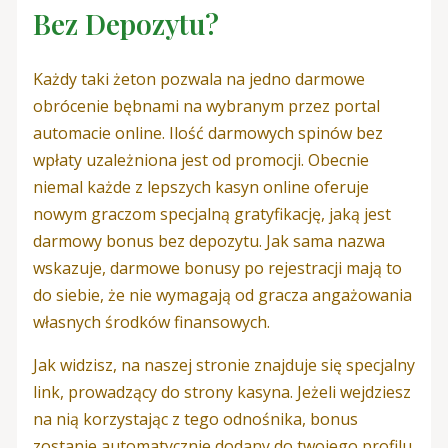
Bez Depozytu?
Każdy taki żeton pozwala na jedno darmowe
obrócenie bębnami na wybranym przez portal
automacie online. Ilość darmowych spinów bez
wpłaty uzależniona jest od promocji. Obecnie
niemal każde z lepszych kasyn online oferuje
nowym graczom specjalną gratyfikację, jaką jest
darmowy bonus bez depozytu. Jak sama nazwa
wskazuje, darmowe bonusy po rejestracji mają to
do siebie, że nie wymagają od gracza angażowania
własnych środków finansowych.
Jak widzisz, na naszej stronie znajduje się specjalny
link, prowadzący do strony kasyna. Jeżeli wejdziesz
na nią korzystając z tego odnośnika, bonus
zostanie automatycznie dodany do twojego profilu