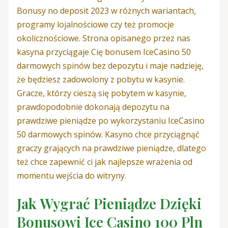
Bonusy no deposit 2023 w różnych wariantach,
programy lojalnościowe czy też promocje
okolicznościowe. Strona opisanego przez nas
kasyna przyciągaje Cię bonusem IceCasino 50
darmowych spinów bez depozytu i maje nadzieję,
że będziesz zadowolony z pobytu w kasynie.
Gracze, którzy cieszą się pobytem w kasynie,
prawdopodobnie dokonają depozytu na
prawdziwe pieniądze po wykorzystaniu IceCasino
50 darmowych spinów. Kasyno chce przyciągnąć
graczy grających na prawdziwe pieniądze, dlatego
też chce zapewnić ci jak najlepsze wrażenia od
momentu wejścia do witryny.
Jak Wygrać Pieniądze Dzięki
Bonusowi Ice Casino 100 Pln