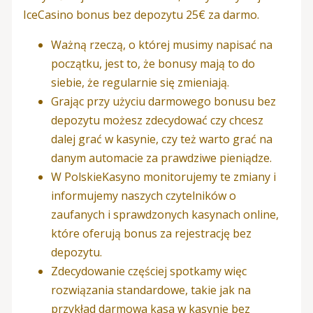
IceCasino bonus bez depozytu 25€ za darmo.
Ważną rzeczą, o której musimy napisać na
początku, jest to, że bonusy mają to do
siebie, że regularnie się zmieniają.
Grając przy użyciu darmowego bonusu bez
depozytu możesz zdecydować czy chcesz
dalej grać w kasynie, czy też warto grać na
danym automacie za prawdziwe pieniądze.
W PolskieKasyno monitorujemy te zmiany i
informujemy naszych czytelników o
zaufanych i sprawdzonych kasynach online,
które oferują bonus za rejestrację bez
depozytu.
Zdecydowanie częściej spotkamy więc
rozwiązania standardowe, takie jak na
przykład darmowa kasa w kasynie bez