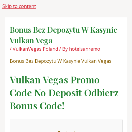
Skip to content
Bonus Bez Depozytu W Kasynie
Vulkan Vega
/
VulkanVegas Poland
/ By
hotelsanremo
Bonus Bez Depozytu W Kasynie Vulkan Vegas
Vulkan Vegas Promo
Code No Deposit Odbierz
Bonus Code!