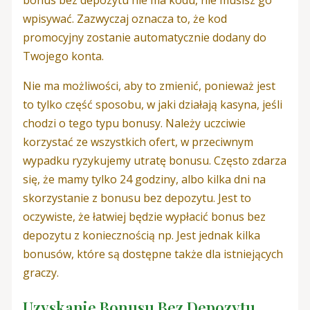
wpisywać. Zazwyczaj oznacza to, że kod
promocyjny zostanie automatycznie dodany do
Twojego konta.
Nie ma możliwości, aby to zmienić, ponieważ jest
to tylko część sposobu, w jaki działają kasyna, jeśli
chodzi o tego typu bonusy. Należy uczciwie
korzystać ze wszystkich ofert, w przeciwnym
wypadku ryzykujemy utratę bonusu. Często zdarza
się, że mamy tylko 24 godziny, albo kilka dni na
skorzystanie z bonusu bez depozytu. Jest to
oczywiste, że łatwiej będzie wypłacić bonus bez
depozytu z koniecznością np. Jest jednak kilka
bonusów, które są dostępne także dla istniejących
graczy.
Uzyskanie Bonusu Bez Depozytu