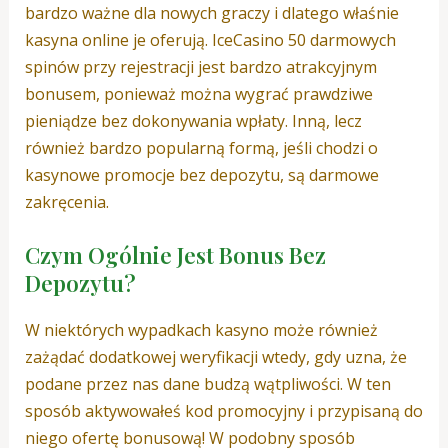
bardzo ważne dla nowych graczy i dlatego właśnie
kasyna online je oferują. IceCasino 50 darmowych
spinów przy rejestracji jest bardzo atrakcyjnym
bonusem, ponieważ można wygrać prawdziwe
pieniądze bez dokonywania wpłaty. Inną, lecz
również bardzo popularną formą, jeśli chodzi o
kasynowe promocje bez depozytu, są darmowe
zakręcenia.
Czym Ogólnie Jest Bonus Bez
Depozytu?
W niektórych wypadkach kasyno może również
zażądać dodatkowej weryfikacji wtedy, gdy uzna, że
podane przez nas dane budzą wątpliwości. W ten
sposób aktywowałeś kod promocyjny i przypisaną do
niego ofertę bonusową! W podobny sposób