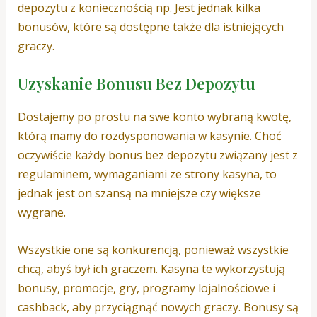
depozytu z koniecznością np. Jest jednak kilka
bonusów, które są dostępne także dla istniejących
graczy.
Uzyskanie Bonusu Bez Depozytu
Dostajemy po prostu na swe konto wybraną kwotę,
którą mamy do rozdysponowania w kasynie. Choć
oczywiście każdy bonus bez depozytu związany jest z
regulaminem, wymaganiami ze strony kasyna, to
jednak jest on szansą na mniejsze czy większe
wygrane.
Wszystkie one są konkurencją, ponieważ wszystkie
chcą, abyś był ich graczem. Kasyna te wykorzystują
bonusy, promocje, gry, programy lojalnościowe i
cashback, aby przyciągnąć nowych graczy. Bonusy są