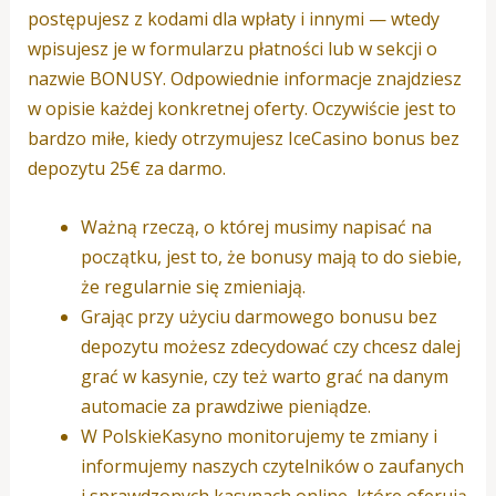
postępujesz z kodami dla wpłaty i innymi — wtedy
wpisujesz je w formularzu płatności lub w sekcji o
nazwie BONUSY. Odpowiednie informacje znajdziesz
w opisie każdej konkretnej oferty. Oczywiście jest to
bardzo miłe, kiedy otrzymujesz IceCasino bonus bez
depozytu 25€ za darmo.
Ważną rzeczą, o której musimy napisać na
początku, jest to, że bonusy mają to do siebie,
że regularnie się zmieniają.
Grając przy użyciu darmowego bonusu bez
depozytu możesz zdecydować czy chcesz dalej
grać w kasynie, czy też warto grać na danym
automacie za prawdziwe pieniądze.
W PolskieKasyno monitorujemy te zmiany i
informujemy naszych czytelników o zaufanych
i sprawdzonych kasynach online, które oferują