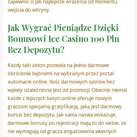
zapewnić ci jak najlepsze wrażenia od momentu
wejścia do witryny.
Jak Wygrać Pieniądze Dzięki
Bonusowi Ice Casino 100 Pln
Bez Depozytu?
Każdy taki żeton pozwala na jedno darmowe
obrócenie bębnami na wybranym przez portal
automacie online. Ilość darmowych spinów bez
wpłaty uzależniona jest od promocji. Obecnie niemal
każde z lepszych kasyn online oferuje nowym
graczom specjalną gratyfikację, jaką jest darmowy
bonus bez depozytu. Jak sama nazwa wskazuje,
darmowe bonusy po rejestracji mają to do siebie, że
nie wymagają od gracza angażowania własnych