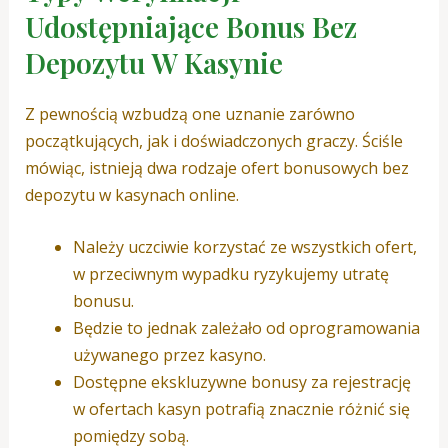
Udostępniające Bonus Bez
Depozytu W Kasynie
Z pewnością wzbudzą one uznanie zarówno
początkujących, jak i doświadczonych graczy. Ściśle
mówiąc, istnieją dwa rodzaje ofert bonusowych bez
depozytu w kasynach online.
Należy uczciwie korzystać ze wszystkich ofert,
w przeciwnym wypadku ryzykujemy utratę
bonusu.
Będzie to jednak zależało od oprogramowania
używanego przez kasyno.
Dostępne ekskluzywne bonusy za rejestrację
w ofertach kasyn potrafią znacznie różnić się
pomiędzy sobą.