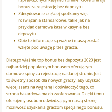
bonus za rejestrację bez depozytu.
Zdecydowanie częściej spotkamy więc
rozwiązania standardowe, takie jak na
przykład darmowa kasa w kasynie bez
depozytu.
Obie te informacje są ważne i muszą zostać
wzięte pod uwagę przez gracza.
Dlatego właśnie top bonus bez depozytu 2023 jest
najbardziej popularnym bonusem oferującym
darmowe spiny za rejestrację na danej stronie. Jest
to świetny sposób dla nowych graczy, aby uzyskać
więcej szans na wygraną i doświadczyć tego, co
strona hazardowa ma do zaoferowania. Dzięki temu
oferujemy osobom odwiedzającym naszą stronę
możliwość uzyskania graczom specjalnego bonusu,