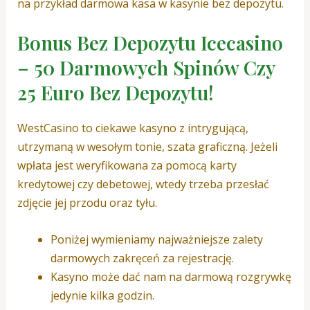
na przykład darmowa kasa w kasynie bez depozytu.
Bonus Bez Depozytu Icecasino
– 50 Darmowych Spinów Czy
25 Euro Bez Depozytu!
WestCasino to ciekawe kasyno z intrygującą,
utrzymaną w wesołym tonie, szata graficzną. Jeżeli
wpłata jest weryfikowana za pomocą karty
kredytowej czy debetowej, wtedy trzeba przesłać
zdjęcie jej przodu oraz tyłu.
Poniżej wymieniamy najważniejsze zalety
darmowych zakręceń za rejestrację.
Kasyno może dać nam na darmową rozgrywkę
jedynie kilka godzin.