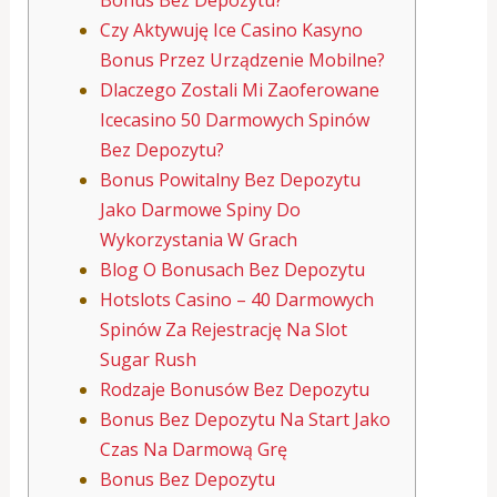
Bonus Bez Depozytu?
Czy Aktywuję Ice Casino Kasyno
Bonus Przez Urządzenie Mobilne?
Dlaczego Zostali Mi Zaoferowane
Icecasino 50 Darmowych Spinów
Bez Depozytu?
Bonus Powitalny Bez Depozytu
Jako Darmowe Spiny Do
Wykorzystania W Grach
Blog O Bonusach Bez Depozytu
Hotslots Casino – 40 Darmowych
Spinów Za Rejestrację Na Slot
Sugar Rush
Rodzaje Bonusów Bez Depozytu
Bonus Bez Depozytu Na Start Jako
Czas Na Darmową Grę
Bonus Bez Depozytu