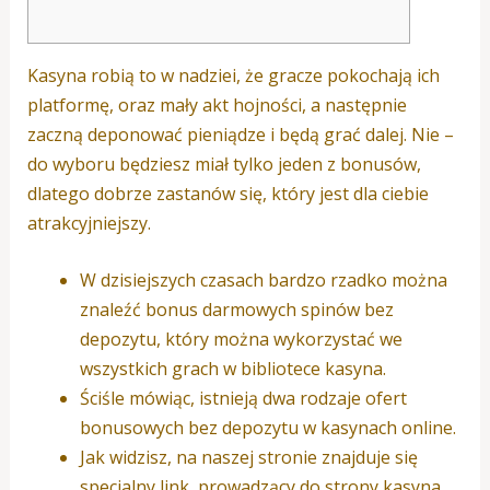
Kasyna robią to w nadziei, że gracze pokochają ich
platformę, oraz mały akt hojności, a następnie
zaczną deponować pieniądze i będą grać dalej. Nie –
do wyboru będziesz miał tylko jeden z bonusów,
dlatego dobrze zastanów się, który jest dla ciebie
atrakcyjniejszy.
W dzisiejszych czasach bardzo rzadko można
znaleźć bonus darmowych spinów bez
depozytu, który można wykorzystać we
wszystkich grach w bibliotece kasyna.
Ściśle mówiąc, istnieją dwa rodzaje ofert
bonusowych bez depozytu w kasynach online.
Jak widzisz, na naszej stronie znajduje się
specjalny link, prowadzący do strony kasyna.