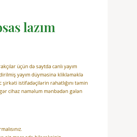
əsas lazım
kçılar üçün də saytda canlı yayım
şdirilmiş yayım düyməsinə klikləməklə
kəti istifadəçilərin rahatlığını təmin
r. Əgər cihaz naməlum mənbədən gələn
malısınız.