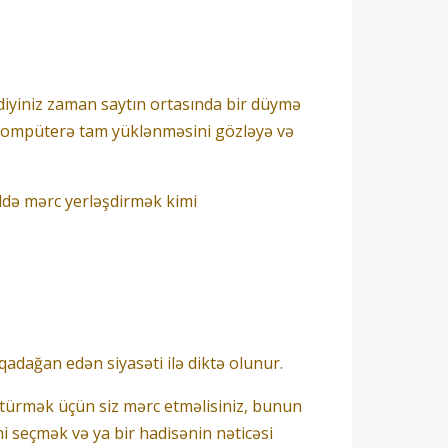
diyiniz zaman saytın ortasında bir düymə
ın kompüterə tam yüklənməsini gözləyə və
ildə mərc yerləşdirmək kimi
adağan edən siyasəti ilə diktə olunur.
türmək üçün siz mərc etməlisiniz, bunun
mi seçmək və ya bir hadisənin nəticəsi