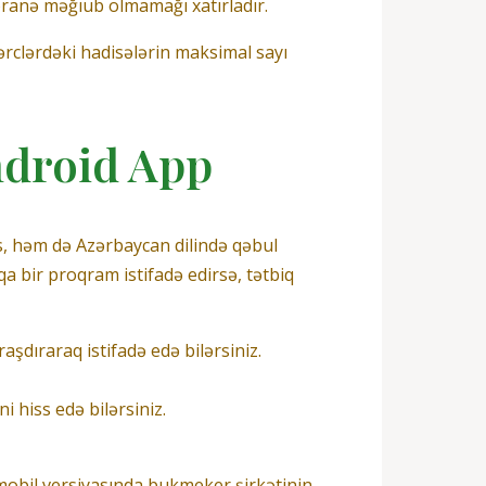
ranə məğıub olmamağı xatırladır.
ərclərdəki hadisələrin maksimal sayı
ndroid App
is, həm də Azərbaycan dilində qəbul
a bir proqram istifadə edirsə, tətbiq
aşdıraraq istifadə edə bilərsiniz.
 hiss edə bilərsiniz.
 mobil versiyasında bukmeker şirkətinin