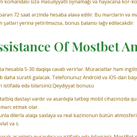
om komandası sizə məsuliyyətli oynamağı və həyəcana kor-ko
ibarən 72 saat ərzində hesaba əlavə edilir. Bu mərclərin və m
n şətləri yerinə yetirilməzsə, bonus balansı ləğv ediləcəkdir.
ssistance Of Mostbet A
ta hesabla 5-30 dəqiqə cavab verirlər. Müraciətlər həm ingil
b daha sürətli gələcək. Telefonunuz Android və iOS-dan başq
 istifadə edə bilərsiniz.Qeydiyyat bonusu
tbiq dəstəyi vardır və asanlıqla tətbiqi mobil cihazınızda qur
mərc etmək olar.
nla dilerlə əlaqə saxlaya və real kazinonun bütün atmosferini
lət və s.
yərək asanlıqla quraşdıra və istifadə edə bilərsiniz. MostBet