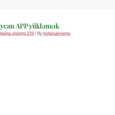
aycan APP yükləmək
Ödəmə sistemi 233
/ By
hotelsanremo