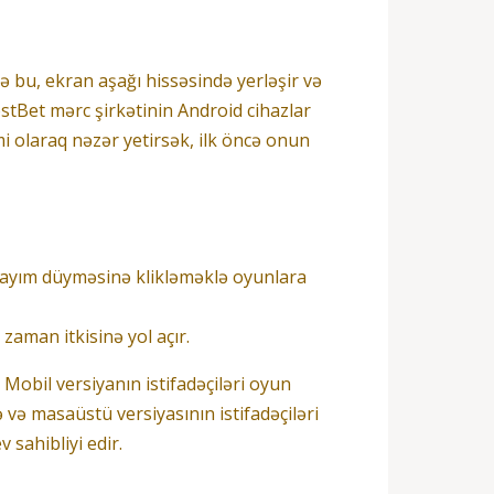
ə bu, ekran aşağı hissəsində yerləşir və
stBet mərc şirkətinin Android cihazlar
mi olaraq nəzər yetirsək, ilk öncə onun
 yayım düyməsinə klikləməklə oyunlara
zaman itkisinə yol açır.
obil versiyanın istifadəçiləri oyun
 və masaüstü versiyasının istifadəçiləri
sahibliyi edir.