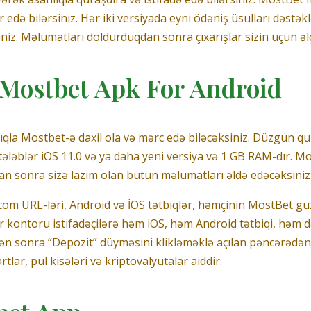
 edə bilərsiniz. Hər iki versiyada eyni ödəniş üsulları dəstək
niz. Məlumatları doldurduqdan sonra çıxarışlar sizin üçün əl
Mostbet Apk For Android
ıqla Mostbet-ə daxil ola və mərc edə biləcəksiniz. Düzgün
əblər iOS 11.0 və ya daha yeni versiya və 1 GB RAM-dır. Most
qdan sonra sizə lazım olan bütün məlumatları əldə edəcəksiniz
m URL-ləri, Android və İOS tətbiqlər, həmçinin MostBet güz
kontoru istifadəçilərə həm iOS, həm Android tətbiqi, həm d
n sonra “Depozit” düyməsini klikləməklə açılan pəncərədən 
r, pul kisələri və kriptovalyutalar aiddir.