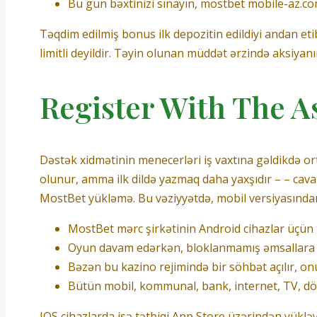
Bu gün bəxtinizi sınayın, mostbet mobile-az.c
Təqdim edilmiş bonus ilk depozitin edildiyi andan et
limitli deyildir. Təyin olunan müddət ərzində aksiyanı
Register With The A
Dəstək xidmətinin menecerləri iş vaxtına gəldikdə or
olunur, amma ilk dildə yazmaq daha yaxşıdır – – cava
MostBet yükləmə. Bu vəziyyətdə, mobil versiyasından
MostBet mərc şirkətinin Android cihazlar üçün tə
Oyun davam edərkən, bloklanmamış əmsallara 
Bəzən bu kazino rejimində bir söhbət açılır, onu
Bütün mobil, kommunal, bank, internet, TV, döv
IOS cihazlarda isə tətbiqi App Store üzərindən yüklə