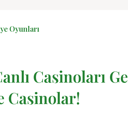
iye Oyunları
Canlı Casinoları G
e Casinolar!