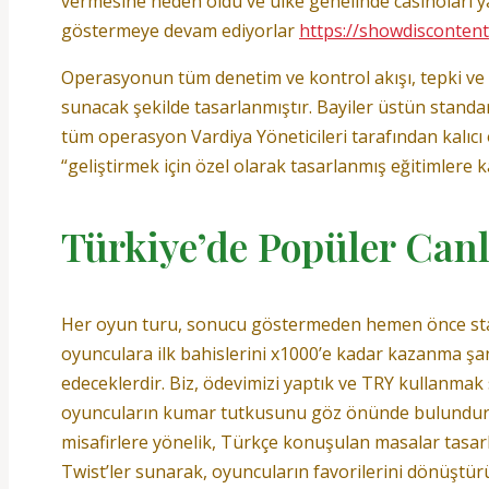
vermesine neden oldu ve ülke genelinde casinoları y
göstermeye devam ediyorlar
https://showdisconten
Operasyonun tüm denetim ve kontrol akışı, tepki v
sunacak şekilde tasarlanmıştır. Bayiler üstün standartl
tüm operasyon Vardiya Yöneticileri tarafından kalıcı 
“geliştirmek için özel olarak tasarlanmış eğitimlere kat
Türkiye’de Popüler Can
Her oyun turu, sonucu göstermeden hemen önce standa
oyunculara ilk bahislerini x1000’e kadar kazanma şa
edeceklerdir. Biz, ödevimizi yaptık ve TRY kullanmak 
oyuncuların kumar tutkusunu göz önünde bulundurun
misafirlere yönelik, Türkçe konuşulan masalar tasarl
Twist’ler sunarak, oyuncuların favorilerini dönüştürü