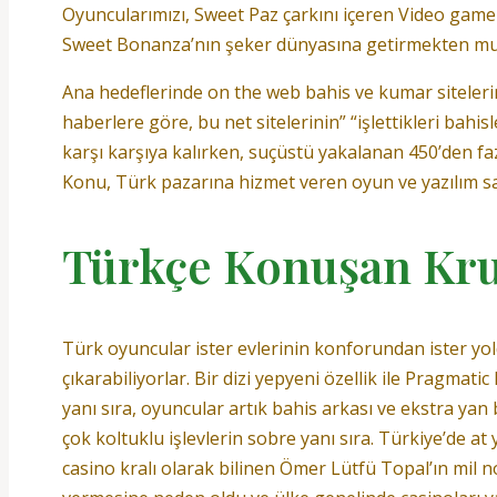
Oyuncularımızı, Sweet Paz çarkını içeren Video game 
Sweet Bonanza’nın şeker dünyasına getirmekten mu
Ana hedeflerinde on the web bahis ve kumar sitelerin
haberlere göre, bu net sitelerinin” “işlettikleri bahi
karşı karşıya kalırken, suçüstü yakalanan 450’den f
Konu, Türk pazarına hizmet veren oyun ve yazılım sağ
Türkçe Konuşan Krup
Türk oyuncular ister evlerinin konforundan ister yo
çıkarabiliyorlar. Bir dizi yepyeni özellik ile Pragma
yanı sıra, oyuncular artık bahis arkası ve ekstra yan
çok koltuklu işlevlerin sobre yanı sıra. Türkiye’de at 
casino kralı olarak bilinen Ömer Lütfü Topal’ın mil 