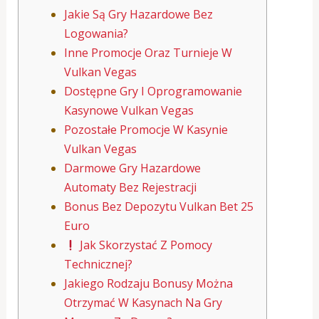
Jakie Są Gry Hazardowe Bez
Logowania?
Inne Promocje Oraz Turnieje W
Vulkan Vegas
Dostępne Gry I Oprogramowanie
Kasynowe Vulkan Vegas
Pozostałe Promocje W Kasynie
Vulkan Vegas
Darmowe Gry Hazardowe
Automaty Bez Rejestracji
Bonus Bez Depozytu Vulkan Bet 25
Euro
Jak Skorzystać Z Pomocy
Technicznej?
Jakiego Rodzaju Bonusy Można
Otrzymać W Kasynach Na Gry