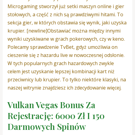
Microgaming stworzył już setki maszyn online i gier
stołowych, a część z nich są prawdziwymi hitami. To
sekcja gier, w których obstawia się wynik, jaki uzyska
krupier. [newline]Obstawiać można między innymi
wyniki uzyskiwane w grach pokerowych, czy w keno.
Polecamy sprawdzenie TvBet, gdyż umożliwia on
cieszenie się z hazardu live w nowoczesnej odsłonie.
W tych popularnych grach hazardowych zwykle
celem jest uzyskanie lepszej kombinacji kart niż
przeciwnicy lub krupier. To tylko niektóre klasyki, na
naszej witrynie znajdziesz ich zdecydowanie więcej.
Vulkan Vegas Bonus Za
Rejestrację: 6000 Zł I 150
Darmowych Spinów