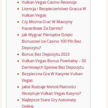
Vulkan Vegas Casino Recenzja
Licencja I Bezpieczeństwo Gracza W
Vulkan Vegas
Czy Można Grać W Maszyny
Hazardowe Za Darmo?
Jak Wygrać Pieniądze Dzięki
Bonusowi Ice Casino 100 Pln Bez
Depozytu?
Bonus Bez Depozytu 2023
Vulkan Vegas Bonus Powitalny – 50
Darmowych Spinów Bez Depozytu
Bezpieczna Gra W Kasynie Vulkan
Vegas
Jakie Rodzaje Metod Płatności
Akceptuje Vulkan Vegas Kasyno?
Najlepsze Stare Gry Automaty
Online