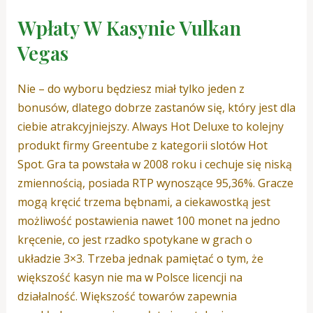
Wpłaty W Kasynie Vulkan
Vegas
Nie – do wyboru będziesz miał tylko jeden z
bonusów, dlatego dobrze zastanów się, który jest dla
ciebie atrakcyjniejszy. Always Hot Deluxe to kolejny
produkt firmy Greentube z kategorii slotów Hot
Spot. Gra ta powstała w 2008 roku i cechuje się niską
zmiennością, posiada RTP wynoszące 95,36%. Gracze
mogą kręcić trzema bębnami, a ciekawostką jest
możliwość postawienia nawet 100 monet na jedno
kręcenie, co jest rzadko spotykane w grach o
układzie 3×3. Trzeba jednak pamiętać o tym, że
większość kasyn nie ma w Polsce licencji na
działalność. Większość towarów zapewnia