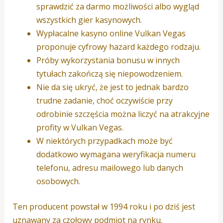
sprawdzić za darmo możliwości albo wygląd
wszystkich gier kasynowych.
Wypłacalne kasyno online Vulkan Vegas
proponuje cyfrowy hazard każdego rodzaju.
Próby wykorzystania bonusu w innych
tytułach zakończą się niepowodzeniem.
Nie da się ukryć, że jest to jednak bardzo
trudne zadanie, choć oczywiście przy
odrobinie szczęścia można liczyć na atrakcyjne
profity w Vulkan Vegas.
W niektórych przypadkach może być
dodatkowo wymagana weryfikacja numeru
telefonu, adresu mailowego lub danych
osobowych.
Ten producent powstał w 1994 roku i po dziś jest
uznawany za czołowy podmiot na rynku.