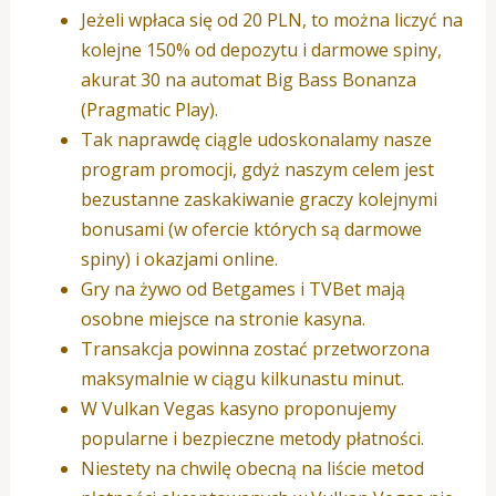
Jeżeli wpłaca się od 20 PLN, to można liczyć na
kolejne 150% od depozytu i darmowe spiny,
akurat 30 na automat Big Bass Bonanza
(Pragmatic Play).
Tak naprawdę ciągle udoskonalamy nasze
program promocji, gdyż naszym celem jest
bezustanne zaskakiwanie graczy kolejnymi
bonusami (w ofercie których są darmowe
spiny) i okazjami online.
Gry na żywo od Betgames i TVBet mają
osobne miejsce na stronie kasyna.
Transakcja powinna zostać przetworzona
maksymalnie w ciągu kilkunastu minut.
W Vulkan Vegas kasyno proponujemy
popularne i bezpieczne metody płatności.
Niestety na chwilę obecną na liście metod