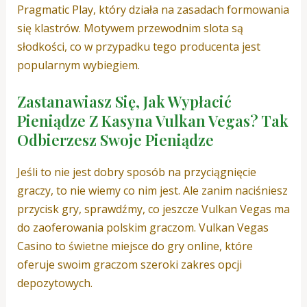
Pragmatic Play, który działa na zasadach formowania
się klastrów. Motywem przewodnim slota są
słodkości, co w przypadku tego producenta jest
popularnym wybiegiem.
Zastanawiasz Się, Jak Wypłacić
Pieniądze Z Kasyna Vulkan Vegas? Tak
Odbierzesz Swoje Pieniądze
Jeśli to nie jest dobry sposób na przyciągnięcie
graczy, to nie wiemy co nim jest. Ale zanim naciśniesz
przycisk gry, sprawdźmy, co jeszcze Vulkan Vegas ma
do zaoferowania polskim graczom. Vulkan Vegas
Casino to świetne miejsce do gry online, które
oferuje swoim graczom szeroki zakres opcji
depozytowych.