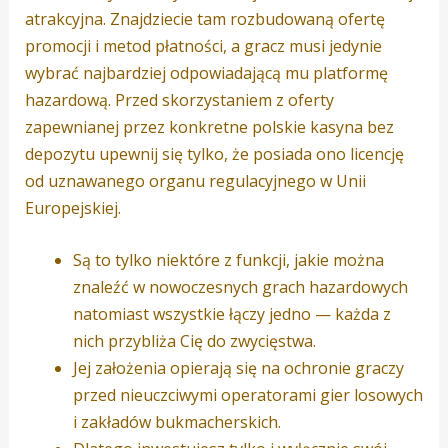
atrakcyjna. Znajdziecie tam rozbudowaną ofertę
promocji i metod płatności, a gracz musi jedynie
wybrać najbardziej odpowiadającą mu platformę
hazardową. Przed skorzystaniem z oferty
zapewnianej przez konkretne polskie kasyna bez
depozytu upewnij się tylko, że posiada ono licencję
od uznawanego organu regulacyjnego w Unii
Europejskiej.
Są to tylko niektóre z funkcji, jakie można
znaleźć w nowoczesnych grach hazardowych
natomiast wszystkie łączy jedno — każda z
nich przybliża Cię do zwycięstwa.
Jej założenia opierają się na ochronie graczy
przed nieuczciwymi operatorami gier losowych
i zakładów bukmacherskich.