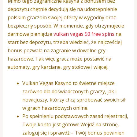
Mimo tego zagraniczne kasyna z bonusem bez
depozytu chętnie decydują się na udostępnienie
polskim graczom swojej oferty w wygodny oraz
bezpieczny sposób. W momencie, gdy otrzymujecie
darmowe pieniądze
vulkan vegas 50 free spins
na
start bez depozytu, trzeba wiedzieć, że najczęściej
bonus pozwala na zagranie w dowolne gry
hazardowe. Tak więc gracz może postawić na
automaty, gry karciane, gry stołowe i więcej.
Vulkan Vegas Kasyno to świetne miejsce
zarówno dla doświadczonych graczy, jak i
nowicjuszy, którzy chcą spróbować swoich sił
w grach hazardowych online.
Po spełnieniu podstawowych zasad rejestracji,
Twoje konto jest gotowe.Wejdź na stronę,
zaloguj się i sprawdź – Twój bonus powinien