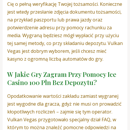
Cię o pełną weryfikację Twojej tożsamości. Konieczne
jest wtedy przesłanie zdjęcia dokumentu tożsamości,
na przykład paszportu lub prawa jazdy oraz
potwierdzenie adresu przy pomocy rachunku za
media. Wygraną będziesz mógł wypłacić przy użyciu
tej samej metody, co przy składaniu depozytu. Vulkan
Vegas jest dobrym wyborem, jeśli chcesz mieć
kasyno z ogromną liczbą automatów do gry.
W Jakie Gry Zagram Przy Pomocy Ice
Casino 100 Pln Bez Depozytu?
Opodatkowanie wartości zakładu zamiast wygranej
jest wygodne dla gracza, gdyż nie musi on prowadzić
kłopotliwych rozliczeń – zajmie się tym operator.
Vulkan Vegas przygotowało specjalny dział FAQ, w
którym to można znaleźć pomocne odpowiedzi na