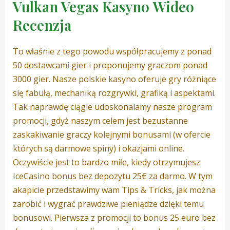
Vulkan Vegas Kasyno Wideo
Recenzja
To właśnie z tego powodu współpracujemy z ponad
50 dostawcami gier i proponujemy graczom ponad
3000 gier. Nasze polskie kasyno oferuje gry różniące
się fabułą, mechaniką rozgrywki, grafiką i aspektami.
Tak naprawdę ciągle udoskonalamy nasze program
promocji, gdyż naszym celem jest bezustanne
zaskakiwanie graczy kolejnymi bonusami (w ofercie
których są darmowe spiny) i okazjami online.
Oczywiście jest to bardzo miłe, kiedy otrzymujesz
IceCasino bonus bez depozytu 25€ za darmo. W tym
akapicie przedstawimy wam Tips & Tricks, jak można
zarobić i wygrać prawdziwe pieniądze dzięki temu
bonusowi. Pierwsza z promocji to bonus 25 euro bez