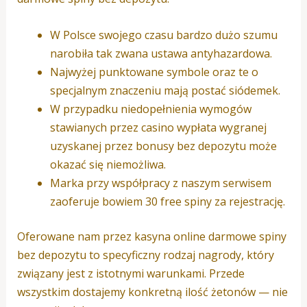
W Polsce swojego czasu bardzo dużo szumu
narobiła tak zwana ustawa antyhazardowa.
Najwyżej punktowane symbole oraz te o
specjalnym znaczeniu mają postać siódemek.
W przypadku niedopełnienia wymogów
stawianych przez casino wypłata wygranej
uzyskanej przez bonusy bez depozytu może
okazać się niemożliwa.
Marka przy współpracy z naszym serwisem
zaoferuje bowiem 30 free spiny za rejestrację.
Oferowane nam przez kasyna online darmowe spiny
bez depozytu to specyficzny rodzaj nagrody, który
związany jest z istotnymi warunkami. Przede
wszystkim dostajemy konkretną ilość żetonów — nie