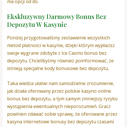
ma opcji od do.
Ekskluzywny Darmowy Bonus Bez
Depozytu W Kasynie
Poniżej przygotowaliśmy zestawienie wszystkich
metod płatności w kasynie, dzięki którym wypłacisz
swoje wygrane zdobyte z Ice Casino bonus bez
depozytu. Chcielibyśmy również poinformować, że
istnieją specjalne kody bonusowe bez depozytu.
Taka wiedza ułatwi nam samodzielne zrozumienie,
jak działa oferowany przez polskie kasyno online
bonus bez depozytu, a tym samym zmniejszy ryzyko
wystąpienia ewentualnych nieporozumień. Gracz
powinien zdawać sobie sprawę, że oferowane przez
kasyna internetowe bonusy bez depozytu czasami