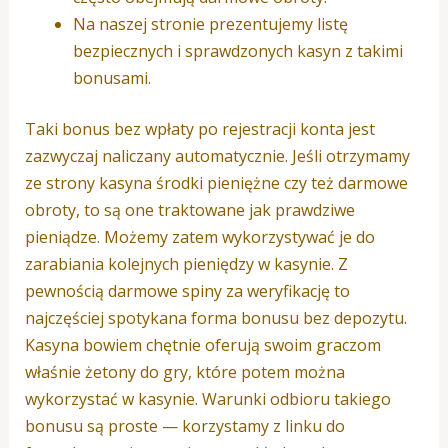
Na naszej stronie prezentujemy listę
bezpiecznych i sprawdzonych kasyn z takimi
bonusami.
Taki bonus bez wpłaty po rejestracji konta jest
zazwyczaj naliczany automatycznie. Jeśli otrzymamy
ze strony kasyna środki pieniężne czy też darmowe
obroty, to są one traktowane jak prawdziwe
pieniądze. Możemy zatem wykorzystywać je do
zarabiania kolejnych pieniędzy w kasynie. Z
pewnością darmowe spiny za weryfikację to
najczęściej spotykana forma bonusu bez depozytu.
Kasyna bowiem chętnie oferują swoim graczom
właśnie żetony do gry, które potem można
wykorzystać w kasynie. Warunki odbioru takiego
bonusu są proste — korzystamy z linku do