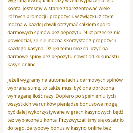
wygraną kwotą kilka razy w celu wypłacenia jej z
konta. Jesteśmy w stanie zaprezentować wiele
różnych promocji i propozycji, w związku z czym
można w każdej chwili otrzymać całkiem sporo
darmowych spinów bez depozytu. Nikt przecież nie
powiedział, że nie można skorzystać z propozycji
każdego kasyna. Dzięki temu można liczyć na
darmowe spiny bez depozytu nawet od kilkunastu
kasyn online.
Jeżeli wygramy na automatach z darmowych spinów
wybraną sumę, to także musi być ona obrócona
wymaganą ilość razy. Dopiero po spełnieniu tych
wszystkich warunków pieniądze bonusowe mogą
być dalej wykorzystywane w grach kasynowych bądź
też wypłacone z konta. Przyzwyczailiśmy się ostatnio
do tego, że typowy bonus w kasyno online bez