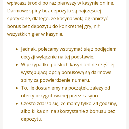
wpłacasz środki po raz pierwszy w kasynie online.
Darmowe spiny bez depozytu są najczęściej
spotykane, dlatego, że kasyna wolą ograniczyć
bonus bez depozytu do konkretnej gry, niż
wszystkich gier w kasynie.
Jednak, polecamy wstrzymać się z podjęciem
decyzji wyłącznie na tej podstawie.
W przypadku polskich kasyn online częściej
występującą opcją bonusową są darmowe
spiny za potwierdzenie numeru.
To, ile dostaniemy na początek, zależy od
oferty przygotowanej przez kasyno.
Często zdarza się, że mamy tylko 24 godziny,
albo kilka dni na skorzystanie z bonusu bez
depozytu.