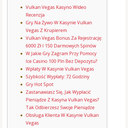
Vulkan Vegas Kasyno Wideo
Recenzja
Gry Na Żywo W Kasynie Vulkan
Vegas Z Krupierem
Vulkan Vegas Bonus Za Rejestrację:
6000 Zł I 150 Darmowych Spinów
W Jakie Gry Zagram Przy Pomocy
Ice Casino 100 Pln Bez Depozytu?
Wpłaty W Kasynie Vulkan Vegas
Szybkość Wypłaty: 72 Godziny
Gry Hot Spot
Zastanawiasz Się, Jak Wypłacić
Pieniądze Z Kasyna Vulkan Vegas?
Tak Odbierzesz Swoje Pieniądze
Obsługa Klienta W Kasynie Vulkan
Vegas