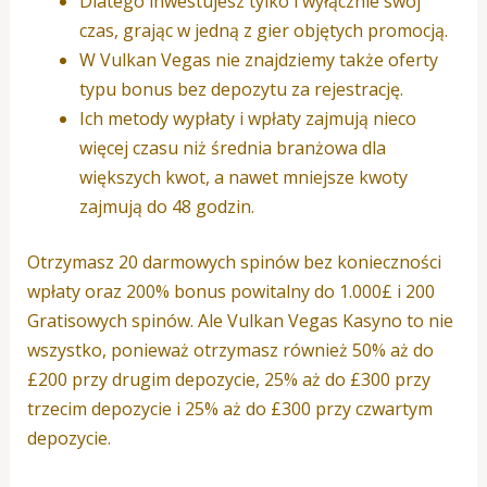
Dlatego inwestujesz tylko i wyłącznie swój
czas, grając w jedną z gier objętych promocją.
W Vulkan Vegas nie znajdziemy także oferty
typu bonus bez depozytu za rejestrację.
Ich metody wypłaty i wpłaty zajmują nieco
więcej czasu niż średnia branżowa dla
większych kwot, a nawet mniejsze kwoty
zajmują do 48 godzin.
Otrzymasz 20 darmowych spinów bez konieczności
wpłaty oraz 200% bonus powitalny do 1.000£ i 200
Gratisowych spinów. Ale Vulkan Vegas Kasyno to nie
wszystko, ponieważ otrzymasz również 50% aż do
£200 przy drugim depozycie, 25% aż do £300 przy
trzecim depozycie i 25% aż do £300 przy czwartym
depozycie.