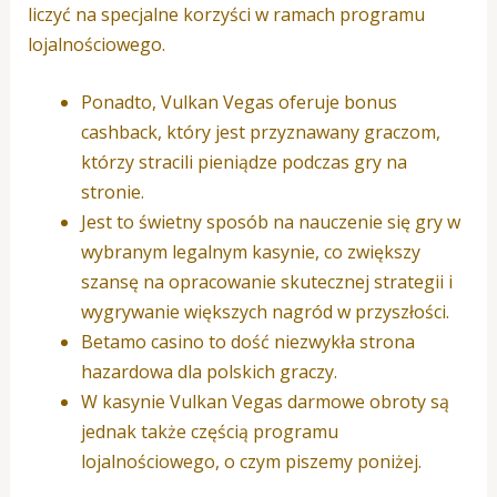
liczyć na specjalne korzyści w ramach programu
lojalnościowego.
Ponadto, Vulkan Vegas oferuje bonus
cashback, który jest przyznawany graczom,
którzy stracili pieniądze podczas gry na
stronie.
Jest to świetny sposób na nauczenie się gry w
wybranym legalnym kasynie, co zwiększy
szansę na opracowanie skutecznej strategii i
wygrywanie większych nagród w przyszłości.
Betamo casino to dość niezwykła strona
hazardowa dla polskich graczy.
W kasynie Vulkan Vegas darmowe obroty są
jednak także częścią programu
lojalnościowego, o czym piszemy poniżej.