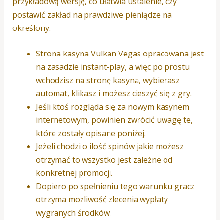
przykładową wersję, co ułatwia ustalenie, czy
postawić zakład na prawdziwe pieniądze na
określony.
Strona kasyna Vulkan Vegas opracowana jest
na zasadzie instant-play, a więc po prostu
wchodzisz na stronę kasyna, wybierasz
automat, klikasz i możesz cieszyć się z gry.
Jeśli ktoś rozgląda się za nowym kasynem
internetowym, powinien zwrócić uwagę te,
które zostały opisane poniżej.
Jeżeli chodzi o ilość spinów jakie możesz
otrzymać to wszystko jest zależne od
konkretnej promocji.
Dopiero po spełnieniu tego warunku gracz
otrzyma możliwość zlecenia wypłaty
wygranych środków.