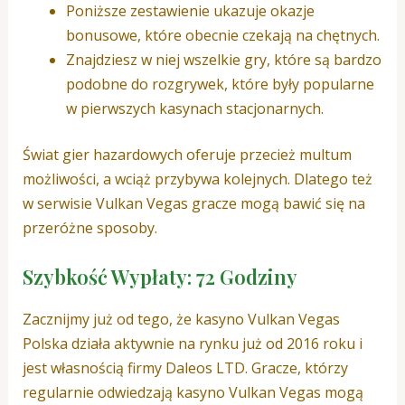
Poniższe zestawienie ukazuje okazje
bonusowe, które obecnie czekają na chętnych.
Znajdziesz w niej wszelkie gry, które są bardzo
podobne do rozgrywek, które były popularne
w pierwszych kasynach stacjonarnych.
Świat gier hazardowych oferuje przecież multum
możliwości, a wciąż przybywa kolejnych. Dlatego też
w serwisie Vulkan Vegas gracze mogą bawić się na
przeróżne sposoby.
Szybkość Wypłaty: 72 Godziny
Zacznijmy już od tego, że kasyno Vulkan Vegas
Polska działa aktywnie na rynku już od 2016 roku i
jest własnością firmy Daleos LTD. Gracze, którzy
regularnie odwiedzają kasyno Vulkan Vegas mogą