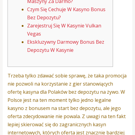
Maszyny Za Darmo?
Czym Się Cechuje W Kasyno Bonus
Bez Depozytu?
Zarejestruj Się W Kasynie Vulkan
Vegas
Ekskluzywny Darmowy Bonus Bez
Depozytu W Kasynie
Trzeba tylko zdawać sobie sprawę, że taka promocja
nie pozwoli na korzystanie z gier stanowiących
ofertę kasyna dla Polaków bez depozytu na żywo. W
Polsce jest na ten moment tylko jedno legalne
kasyno z bonusem na start bez depozytu, ale jego
oferta zdecydowanie nie powala. Z uwagi na ten fakt
lepiej skierować się do zagranicznych kasyn
internetowych, których oferta jest znacznie bardziej