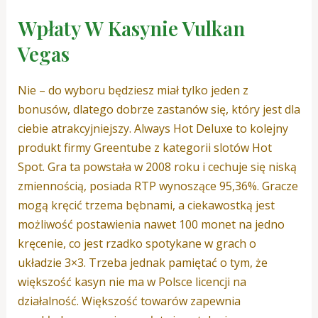
Wpłaty W Kasynie Vulkan
Vegas
Nie – do wyboru będziesz miał tylko jeden z
bonusów, dlatego dobrze zastanów się, który jest dla
ciebie atrakcyjniejszy. Always Hot Deluxe to kolejny
produkt firmy Greentube z kategorii slotów Hot
Spot. Gra ta powstała w 2008 roku i cechuje się niską
zmiennością, posiada RTP wynoszące 95,36%. Gracze
mogą kręcić trzema bębnami, a ciekawostką jest
możliwość postawienia nawet 100 monet na jedno
kręcenie, co jest rzadko spotykane w grach o
układzie 3×3. Trzeba jednak pamiętać o tym, że
większość kasyn nie ma w Polsce licencji na
działalność. Większość towarów zapewnia