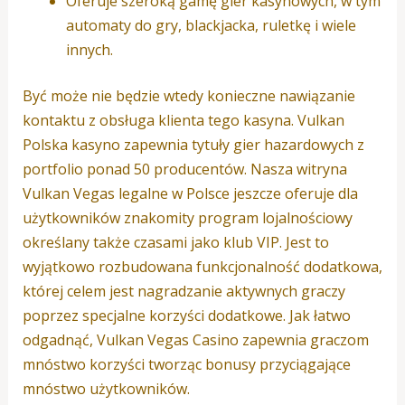
Oferuje szeroką gamę gier kasynowych, w tym
automaty do gry, blackjacka, ruletkę i wiele
innych.
Być może nie będzie wtedy konieczne nawiązanie
kontaktu z obsługa klienta tego kasyna. Vulkan
Polska kasyno zapewnia tytuły gier hazardowych z
portfolio ponad 50 producentów. Nasza witryna
Vulkan Vegas legalne w Polsce jeszcze oferuje dla
użytkowników znakomity program lojalnościowy
określany także czasami jako klub VIP. Jest to
wyjątkowo rozbudowana funkcjonalność dodatkowa,
której celem jest nagradzanie aktywnych graczy
poprzez specjalne korzyści dodatkowe. Jak łatwo
odgadnąć, Vulkan Vegas Casino zapewnia graczom
mnóstwo korzyści tworząc bonusy przyciągające
mnóstwo użytkowników.