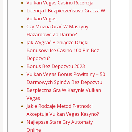
Vulkan Vegas Casino Recenzja
Licencja I Bezpieczeństwo Gracza W
Vulkan Vegas
Czy Można Grać W Maszyny
Hazardowe Za Darmo?
Jak Wygrać Pieniądze Dzięki
Bonusowi Ice Casino 100 Pln Bez
Depozytu?
Bonus Bez Depozytu 2023
Vulkan Vegas Bonus Powitalny – 50
Darmowych Spinów Bez Depozytu
Bezpieczna Gra W Kasynie Vulkan
Vegas
Jakie Rodzaje Metod Płatności
Akceptuje Vulkan Vegas Kasyno?
Najlepsze Stare Gry Automaty
Online