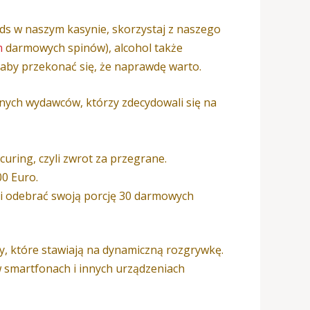
nds w naszym kasynie, skorzystaj z naszego
m
darmowych spinów), alcohol także
, aby przekonać się, że naprawdę warto.
nych wydawców, którzy zdecydowali się na
uring, czyli zwrot za przegrane.
0 Euro.
 i odebrać swoją porcję 30 darmowych
, które stawiają na dynamiczną rozgrywkę.
w smartfonach i innych urządzeniach