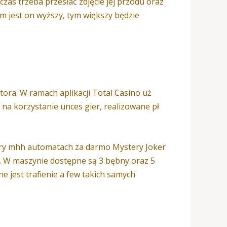
zas trzeba przesłać zdjęcie jej przodu oraz
Im jest on wyższy, tym większy będzie
tora. W ramach aplikacji Total Casino uż
 na korzystanie unces gier, realizowane pł
Gry mhh automatach za darmo Mystery Joker
. W maszynie dostępne są 3 bębny oraz 5
e jest trafienie a few takich samych