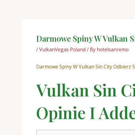
Skip
Post
to
navigation
content
Darmowe Spiny W Vulkan Si
/
VulkanVegas Poland
/ By
hotelsanremo
Darmowe Spiny W Vulkan Sin City Odbierz 
Vulkan Sin C
Opinie I Ad