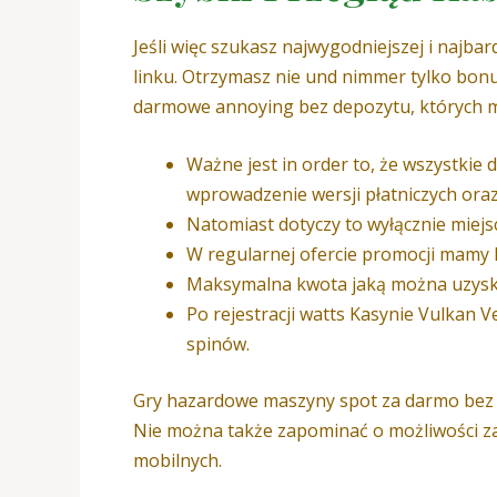
Jeśli więc szukasz najwygodniejszej i najba
linku. Otrzymasz nie und nimmer tylko bonu
darmowe annoying bez depozytu, których mamy
Ważne jest in order to, że wszystki
wprowadzenie wersji płatniczych oraz
Natomiast dotyczy to wyłącznie miejs
W regularnej ofercie promocji mamy B
Maksymalna kwota jaką można uzyska
Po rejestracji watts Kasynie Vulkan
spinów.
Gry hazardowe maszyny spot za darmo bez r
Nie można także zapominać o możliwości za
mobilnych.