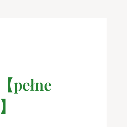
 【pełne
n】