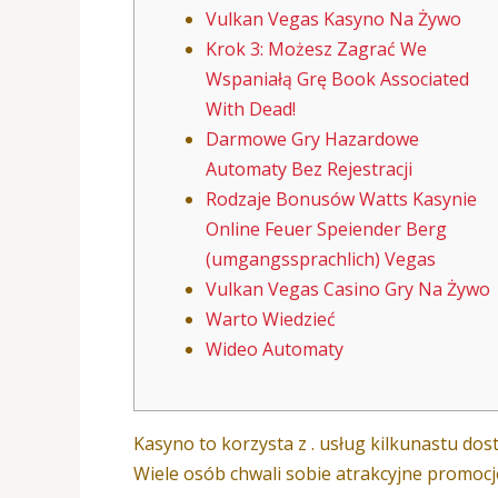
Vulkan Vegas Kasyno Na Żywo
Krok 3: Możesz Zagrać We
Wspaniałą Grę Book Associated
With Dead!
Darmowe Gry Hazardowe
Automaty Bez Rejestracji
Rodzaje Bonusów Watts Kasynie
Online Feuer Speiender Berg
(umgangssprachlich) Vegas
Vulkan Vegas Casino Gry Na Żywo
Warto Wiedzieć
Wideo Automaty
Kasyno to korzysta z . usług kilkunastu d
Wiele osób chwali sobie atrakcyjne promocje