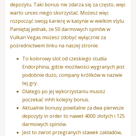
depozytu. Taki bonus nie zdarza się za często, więc
warto unces niego skorzystać. Możesz więc
rozpocząć swoją karierę w kasynie w wielkim stylu.
Pamiętaj jednak, że 50 darmowych spinów w
Vulkan Vegas możesz zdobyć wyłącznie za
pośrednictwem linku na naszej stronie.
To kolorowy slot od czeskiego studia
Endorphina, gdzie możliwości wygranych jest
podobnie dużo, company królików w nazwie
tej gry.
Dlatego po jej wykorzystaniu musisz
poczekać mhh kolejny bonus.
Aktualnie bonusy powitalne za dwa pierwsze
depozyty in order to nawet 4000 złotych i 125
darmowych spinów.
Jest to zwrot przegranych stawek zakładów,