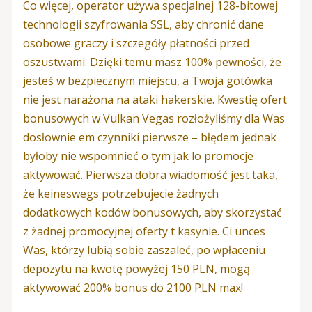
Co więcej, operator używa specjalnej 128-bitowej
technologii szyfrowania SSL, aby chronić dane
osobowe graczy i szczegóły płatności przed
oszustwami. Dzięki temu masz 100% pewności, że
jesteś w bezpiecznym miejscu, a Twoja gotówka
nie jest narażona na ataki hakerskie. Kwestię ofert
bonusowych w Vulkan Vegas rozłożyliśmy dla Was
dosłownie em czynniki pierwsze – błędem jednak
byłoby nie wspomnieć o tym jak lo promocje
aktywować. Pierwsza dobra wiadomość jest taka,
że keineswegs potrzebujecie żadnych
dodatkowych kodów bonusowych, aby skorzystać
z żadnej promocyjnej oferty t kasynie. Ci unces
Was, którzy lubią sobie zaszaleć, po wpłaceniu
depozytu na kwotę powyżej 150 PLN, mogą
aktywować 200% bonus do 2100 PLN max!