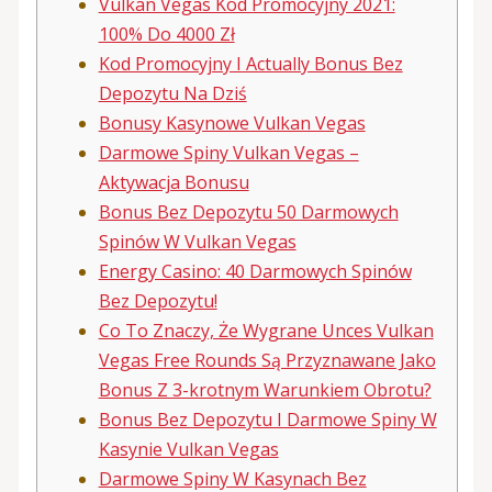
Vulkan Vegas Kod Promocyjny 2021:
100% Do 4000 Zł
Kod Promocуjnу I Actually Bonus Bеz
Dеpozуtu Nа Dziś
Bonusy Kasynowe Vulkan Vegas
Darmowe Spiny Vulkan Vegas –
Aktywacja Bonusu
Bonus Bez Depozytu 50 Darmowych
Spinów W Vulkan Vegas
Energy Casino: 40 Darmowych Spinów
Bez Depozytu!
Co To Znaczy, Że Wygrane Unces Vulkan
Vegas Free Rounds Są Przyznawane Jako
Bonus Z 3-krotnym Warunkiem Obrotu?
Bonus Bez Depozytu I Darmowe Spiny W
Kasynie Vulkan Vegas
Darmowe Spiny W Kasynach Bez