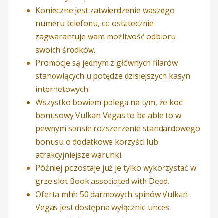
Konieczne jest zatwierdzenie waszego
numeru telefonu, co ostatecznie
zagwarantuje wam możliwość odbioru
swoich środków.
Promocje są jednym z głównych filarów
stanowiących u potędze dzisiejszych kasyn
internetowych.
Wszystko bowiem polega na tym, że kod
bonusowy Vulkan Vegas to be able to w
pewnym sensie rozszerzenie standardowego
bonusu o dodatkowe korzyści lub
atrakcyjniejsze warunki.
Później pozostaje już je tylko wykorzystać w
grze slot Book associated with Dead.
Oferta mhh 50 darmowych spinów Vulkan
Vegas jest dostępna wyłącznie unces