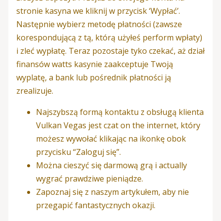
stronie kasyna we kliknij w przycisk ‘Wypłać’.
Następnie wybierz metodę płatności (zawsze
korespondującą z tą, którą użyłeś perform wpłaty)
i zleć wypłatę. Teraz pozostaje tyko czekać, aż dział
finansów watts kasynie zaakceptuje Twoją
wyplatę, a bank lub pośrednik płatności ją
zrealizuje.
Najszybszą formą kontaktu z obsługą klienta
Vulkan Vegas jest czat on the internet, który
możesz wywołać klikając na ikonkę obok
przycisku “Zaloguj się”.
Można cieszyć się darmową grą i actually
wygrać prawdziwe pieniądze.
Zapoznaj się z naszym artykułem, aby nie
przegapić fantastycznych okazji.