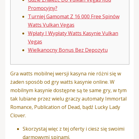
Promocyjny?
Turniej Gamomat Z 16 000 Free Spinów
Watts Vulkan Vegas
Wpłaty I Wypłaty Watts Kasynie Vulkan
Vegas
Wielkanocny Bonus Bez Depozytu
Gra watts mobilnej wersji kasyna nie różni się w
żaden sposób od gry watts kasynie online. W
mobilnym kasynie dostępne są te same gry, w tym
tak lubiane przez wielu graczy automaty Immortal
Romance, Publication of Dead, bądź Lucky Lady
Clover.
Skorzystaj więc z tej oferty i ciesz się swoimi
darmowymi spinami.