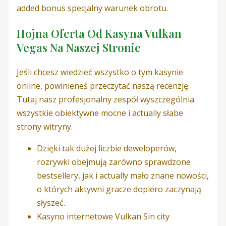
added bonus specjalny warunek obrotu.
Hojna Oferta Od Kasyna Vulkan
Vegas Na Naszej Stronie
Jeśli chcesz wiedzieć wszystko o tym kasynie
online, powinieneś przeczytać naszą recenzję.
Tutaj nasz profesjonalny zespół wyszczególnia
wszystkie obiektywne mocne i actually słabe
strony witryny.
Dzięki tak dużej liczbie deweloperów,
rozrywki obejmują zarówno sprawdzone
bestsellery, jak i actually mało znane nowości,
o których aktywni gracze dopiero zaczynają
słyszeć.
Kasyno internetowe Vulkan Sin city