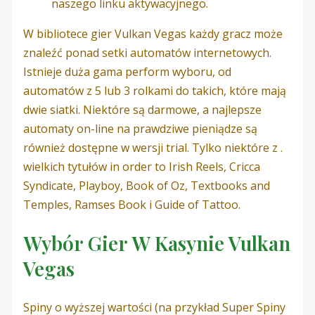
naszego linku aktywacyjnego.
W bibliotece gier Vulkan Vegas każdy gracz może
znaleźć ponad setki automatów internetowych.
Istnieje duża gama perform wyboru, od
automatów z 5 lub 3 rolkami do takich, które mają
dwie siatki. Niektóre są darmowe, a najlepsze
automaty on-line na prawdziwe pieniądze są
również dostępne w wersji trial. Tylko niektóre z .
wielkich tytułów in order to Irish Reels, Cricca
Syndicate, Playboy, Book of Oz, Textbooks and
Temples, Ramses Book i Guide of Tattoo.
Wybór Gier W Kasynie Vulkan
Vegas
Spiny o wyższej wartości (na przykład Super Spiny