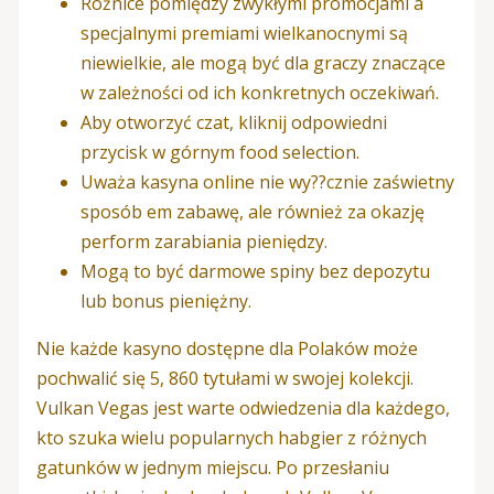
Różnice pomiędzy zwykłymi promocjami a
specjalnymi premiami wielkanocnymi są
niewielkie, ale mogą być dla graczy znaczące
w zależności od ich konkretnych oczekiwań.
Aby otworzyć czat, kliknij odpowiedni
przycisk w górnym food selection.
Uważa kasyna online nie wy??cznie zaświetny
sposób em zabawę, ale również za okazję
perform zarabiania pieniędzy.
Mogą to być darmowe spiny bez depozytu
lub bonus pieniężny.
Nie każde kasyno dostępne dla Polaków może
pochwalić się 5, 860 tytułami w swojej kolekcji.
Vulkan Vegas jest warte odwiedzenia dla każdego,
kto szuka wielu popularnych habgier z różnych
gatunków w jednym miejscu. Po przesłaniu