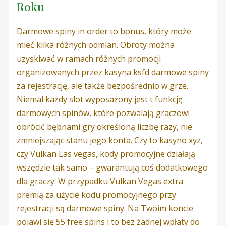
Roku
Darmowe spiny in order to bonus, który może
mieć kilka różnych odmian. Obroty można
uzyskiwać w ramach różnych promocji
organizowanych przez kasyna ksfd darmowe spiny
za rejestrację, ale także bezpośrednio w grze.
Niemal każdy slot wyposażony jest t funkcję
darmowych spinów, które pozwalają graczowi
obrócić bębnami gry określoną liczbę razy, nie
zmniejszając stanu jego konta. Czy to kasyno xyz,
czy Vulkan Las vegas, kody promocyjne działają
wszędzie tak samo – gwarantują coś dodatkowego
dla graczy. W przypadku Vulkan Vegas extra
premią za użycie kodu promocyjnego przy
rejestracji są darmowe spiny. Na Twoim koncie
pojawi się 55 free spins i to bez żadnej wpłaty do