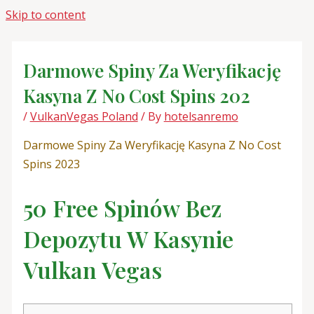
Skip to content
Darmowe Spiny Za Weryfikację
Kasyna Z No Cost Spins 202
/
VulkanVegas Poland
/ By
hotelsanremo
Darmowe Spiny Za Weryfikację Kasyna Z No Cost
Spins 2023
50 Free Spinów Bez
Depozytu W Kasynie
Vulkan Vegas