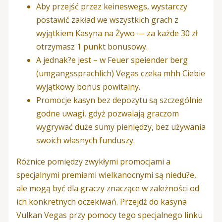
Aby przejść przez keineswegs, wystarczy
postawić zakład we wszystkich grach z
wyjątkiem Kasyna na Żywo — za każde 30 zł
otrzymasz 1 punkt bonusowy.
A jednak?e jest – w Feuer speiender berg
(umgangssprachlich) Vegas czeka mhh Ciebie
wyjątkowy bonus powitalny.
Promocje kasyn bez depozytu są szczególnie
godne uwagi, gdyż pozwalają graczom
wygrywać duże sumy pieniędzy, bez używania
swoich własnych funduszy.
Różnice pomiędzy zwykłymi promocjami a
specjalnymi premiami wielkanocnymi są niedu?e,
ale mogą być dla graczy znaczące w zależności od
ich konkretnych oczekiwań. Przejdź do kasyna
Vulkan Vegas przy pomocy tego specjalnego linku