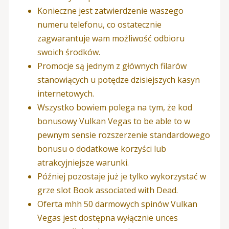
Konieczne jest zatwierdzenie waszego
numeru telefonu, co ostatecznie
zagwarantuje wam możliwość odbioru
swoich środków.
Promocje są jednym z głównych filarów
stanowiących u potędze dzisiejszych kasyn
internetowych.
Wszystko bowiem polega na tym, że kod
bonusowy Vulkan Vegas to be able to w
pewnym sensie rozszerzenie standardowego
bonusu o dodatkowe korzyści lub
atrakcyjniejsze warunki.
Później pozostaje już je tylko wykorzystać w
grze slot Book associated with Dead.
Oferta mhh 50 darmowych spinów Vulkan
Vegas jest dostępna wyłącznie unces