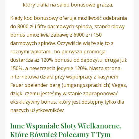
który trafia na saldo bonusowe gracza.
Kiedy kod bonusowy oferuje możliwość odebrania
do 8000 zł i fifty darmowych spinów, standardowy
bonus umożliwia zabawę z 6000 zł i 150
darmowych spinów. Oczywiście wiąże się to z
różnymi wpłatami, bo pierwsza promocja
dostarcza aż 120% bonusu od depozytu, druga już
150%, a new trzecia jedynie 120%. Nasza strona
internetowa działa przy współpracy z kasynem
Feuer speiender berg (umgangssprachlich) Vegas,
dzięki czemu jesteśmy w stanie zaproponować
ekskluzywny bonus, który jest dostępny tylko dla
naszych użytkowników.
Inne Wspaniałe Sloty Wielkanocne,
Które Również Polecamy T Tym