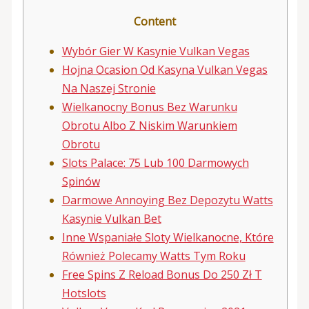
Content
Wybór Gier W Kasynie Vulkan Vegas
Hojna Ocasion Od Kasyna Vulkan Vegas
Na Naszej Stronie
Wielkanocny Bonus Bez Warunku
Obrotu Albo Z Niskim Warunkiem
Obrotu
Slots Palace: 75 Lub 100 Darmowych
Spinów
Darmowe Annoying Bez Depozytu Watts
Kasynie Vulkan Bet
Inne Wspaniałe Sloty Wielkanocne, Które
Również Polecamy Watts Tym Roku
Free Spins Z Reload Bonus Do 250 Zł T
Hotslots