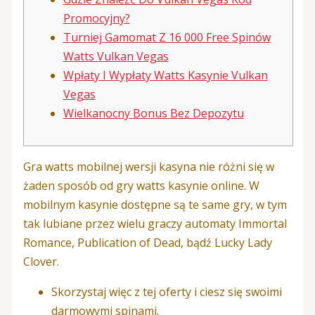
Promocyjny?
Turniej Gamomat Z 16 000 Free Spinów
Watts Vulkan Vegas
Wpłaty I Wypłaty Watts Kasynie Vulkan
Vegas
Wielkanocny Bonus Bez Depozytu
Gra watts mobilnej wersji kasyna nie różni się w
żaden sposób od gry watts kasynie online. W
mobilnym kasynie dostępne są te same gry, w tym
tak lubiane przez wielu graczy automaty Immortal
Romance, Publication of Dead, bądź Lucky Lady
Clover.
Skorzystaj więc z tej oferty i ciesz się swoimi
darmowymi spinami.