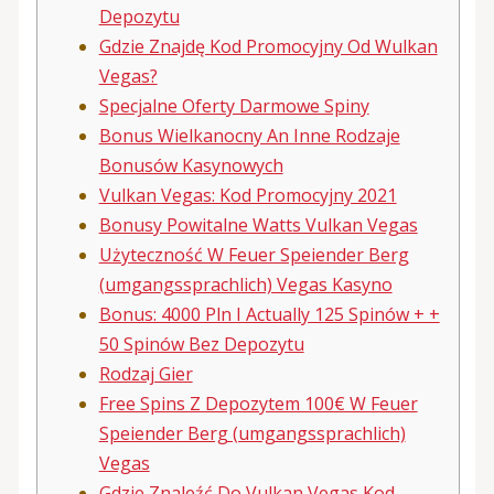
Depozytu
Gdzie Znajdę Kod Promocyjny Od Wulkan
Vegas?
Specjalne Oferty Darmowe Spiny
Bonus Wielkanocny An Inne Rodzaje
Bonusów Kasynowych
Vulkan Vegas: Kod Promocyjny 2021
Bonusy Powitalne Watts Vulkan Vegas
Użyteczność W Feuer Speiender Berg
(umgangssprachlich) Vegas Kasyno
Bonus: 4000 Pln I Actually 125 Spinów + +
50 Spinów Bez Depozytu
Rodzaj Gier
Free Spins Z Depozytem 100€ W Feuer
Speiender Berg (umgangssprachlich)
Vegas
Gdzie Znaleźć Do Vulkan Vegas Kod