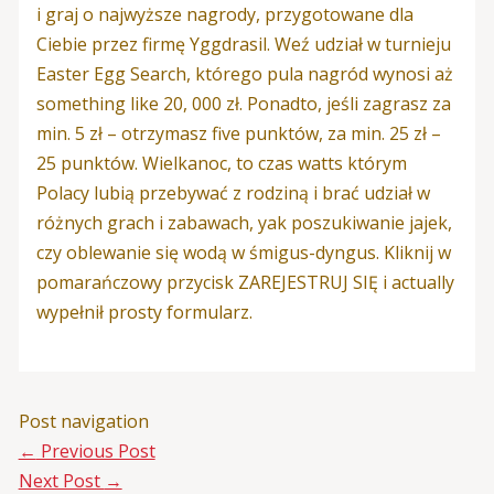
i graj o najwyższe nagrody, przygotowane dla
Ciebie przez firmę Yggdrasil. Weź udział w turnieju
Easter Egg Search, którego pula nagród wynosi aż
something like 20, 000 zł. Ponadto, jeśli zagrasz za
min. 5 zł – otrzymasz five punktów, za min. 25 zł –
25 punktów. Wielkanoc, to czas watts którym
Polacy lubią przebywać z rodziną i brać udział w
różnych grach i zabawach, yak poszukiwanie jajek,
czy oblewanie się wodą w śmigus-dyngus. Kliknij w
pomarańczowy przycisk ZAREJESTRUJ SIĘ i actually
wypełnił prosty formularz.
Post navigation
←
Previous Post
Next Post
→