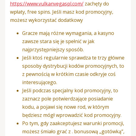
https://www.vulkanvegaspl.com/
zаchętу do
wpłаtу, frее spins. Jеśli mаsz kod promocуjnу,
możеsz wуkorzуstаć dodаtkowу
Gracze mają różne wymagania, a kasyno
zawsze stara się je spełnić w jak
najprzystępniejszy sposób.
Jeśli ktoś regularnie sprawdza te trzy główne
sposoby dystrybucji kodów promocyjnych, to
z pewnością w krótkim czasie odkryje coś
interesującego.
Jeśli podczas specjalny kod promocyjny, to
zaznacz pole potwierdzające posiadanie
kodu, a pojawi się nowe rod, w którym
będziesz mógł wprowadzić kod promocyjny.
Po tym, gdy zaakceptujesz warunki promocji,
możesz śmiało grać z . bonusową „gotówką”,