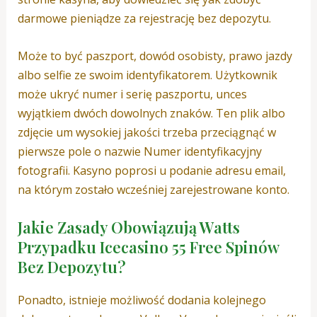
darmowe pieniądze za rejestrację bez depozytu.
Może to być paszport, dowód osobisty, prawo jazdy
albo selfie ze swoim identyfikatorem. Użytkownik
może ukryć numer i serię paszportu, unces
wyjątkiem dwóch dowolnych znaków. Ten plik albo
zdjęcie um wysokiej jakości trzeba przeciągnąć w
pierwsze pole o nazwie Numer identyfikacyjny
fotografii. Kasyno poprosi u podanie adresu email,
na którym zostało wcześniej zarejestrowane konto.
Jakie Zasady Obowiązują Watts
Przypadku Icecasino 55 Free Spinów
Bez Depozytu?
Ponadto, istnieje możliwość dodania kolejnego