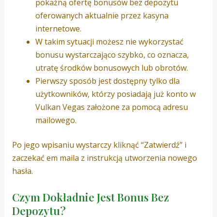
pokaźną ofertę bonusów bez depozytu
oferowanych aktualnie przez kasyna
internetowe.
W takim sytuacji możesz nie wykorzystać
bonusu wystarczająco szybko, co oznacza,
utratę środków bonusowych lub obrotów.
Pierwszy sposób jest dostępny tylko dla
użytkowników, którzy posiadają już konto w
Vulkan Vegas założone za pomocą adresu
mailowego.
Po jego wpisaniu wystarczy kliknąć “Zatwierdź” i
zaczekać em maila z instrukcją utworzenia nowego
hasła.
Czym Dokładnie Jest Bonus Bez
Depozytu?