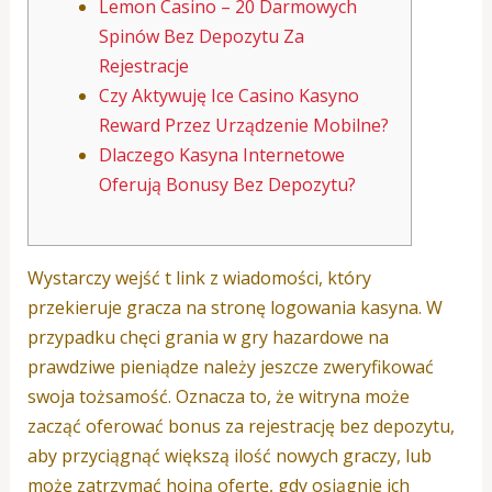
Lemon Casino – 20 Darmowych
Spinów Bez Depozytu Za
Rejestracje
Czy Aktywuję Ice Casino Kasyno
Reward Przez Urządzenie Mobilne?
Dlaczego Kasyna Internetowe
Oferują Bonusy Bez Depozytu?
Wystarczy wejść t link z wiadomości, który
przekieruje gracza na stronę logowania kasyna. W
przypadku chęci grania w gry hazardowe na
prawdziwe pieniądze należy jeszcze zweryfikować
swoja tożsamość. Oznacza to, że witryna może
zacząć oferować bonus za rejestrację bez depozytu,
aby przyciągnąć większą ilość nowych graczy, lub
może zatrzymać hojną ofertę, gdy osiągnie ich