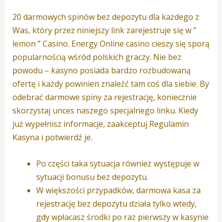
20 darmowych spinów bez depozytu dla każdego z
Was, który przez niniejszy link zarejestruje się w ”
lemon ” Casino. Energy Online casino cieszy się sporą
popularnością wśród polskich graczy. Nie bez
powodu – kasyno posiada bardzo rozbudowaną
ofertę i każdy powinien znaleźć tam coś dla siebie. By
odebrać darmowe spiny za rejestrację, koniecznie
skorzystaj unces naszego specjalnego linku. Kiedy
już wypełnisz informacje, zaakceptuj Regulamin
Kasyna i potwierdź je.
Po części taka sytuacja również występuje w
sytuacji bonusu bez depozytu.
W większości przypadków, darmowa kasa za
rejestrację bez depozytu działa tylko wtedy,
gdy wpłacasz środki po raz pierwszy w kasynie