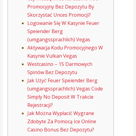
Promocyjny Bez Depozytu By
Skorzystać Unces Promocji?
Logowanie Się W Kasynie Feuer
Speiender Berg
(umgangssprachlich) Vegas
Aktywacja Kodu Promocyjnego W
Kasynie Vulkan Vegas
Westcasino – 15 Darmowych
Spinów Bez Depozytu
Jak Użyć Feuer Speiender Berg
(umgangssprachlich) Vegas Code
Simply No Deposit W Trakcie
Rejestracji?
Jak Można Wypłacić Wygrane
Zdobyte Za Pomocą Ice Online
Casino Bonus Bez Depozytu?