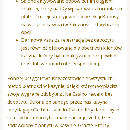
Są one aktywowane odpowiednim ciągiem
znaków, który należy wpisać watts formularzu
płatności, rejestracyjnym lub w sekcji Bonusy
na witrynie kasyna (w zależności od wybranej
opcji).
Darmowa kasa za rejestrację bez depozytu
jest również oferowana dla obecnych klientów
kasyna, którzy byli nieaktywni przez pewien
czas, lub w ramach oferty specjalnej.
Poniżej przygotowaliśmy zestawienie wszystkich
metod płatności w kasynie, dzięki którym wypłacisz
swoje wygrane zdobyte z . Ice Casino reward bez
depozytu. Strona opisanego przez nas kasyna
przyciągaje Cię bonusem IceCasino fifty darmowych
spinów bez depozytu i maje nadzieję, że będziesz
zadowolony z pobytu w kasynie. Gracze, którzy