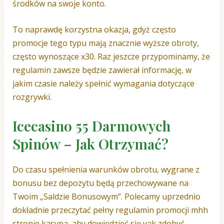
środków na swoje konto.
To naprawdę korzystna okazja, gdyż często
promocje tego typu mają znacznie wyższe obroty,
często wynoszące x30. Raz jeszcze przypominamy, że
regulamin zawsze będzie zawierał informację, w
jakim czasie należy spełnić wymagania dotyczące
rozgrywki.
Icecasino 55 Darmowych
Spinów – Jak Otrzymać?
Do czasu spełnienia warunków obrotu, wygrane z
bonusu bez depozytu będą przechowywane na
Twoim „Saldzie Bonusowym”. Polecamy uprzednio
dokładnie przeczytać pełny regulamin promocji mhh
stronie kasyna, aby dowiedzieć się yak zdobyć