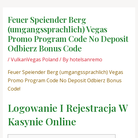
Skip
Post
to
navigation
Feuer Speiender Berg
content
(umgangssprachlich) Vegas
Promo Program Code No Deposit
Odbierz Bonus Code
/
VulkanVegas Poland
/ By
hotelsanremo
Feuer Speiender Berg (umgangssprachlich) Vegas
Promo Program Code No Deposit Odbierz Bonus
Code!
Logowanie I Rejestracja W
Kasynie Online