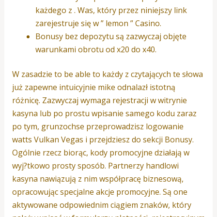
każdego z . Was, który przez niniejszy link
zarejestruje się w ” lemon ” Casino.
Bonusy bez depozytu są zazwyczaj objęte
warunkami obrotu od x20 do x40.
W zasadzie to be able to każdy z czytających te słowa
już zapewne intuicyjnie mike odnalazł istotną
różnicę. Zazwyczaj wymaga rejestracji w witrynie
kasyna lub po prostu wpisanie samego kodu zaraz
po tym, grunzochse przeprowadzisz logowanie
watts Vulkan Vegas i przejdziesz do sekcji Bonusy.
Ogólnie rzecz biorąc, kody promocyjne działają w
wyj?tkowo prosty sposób. Partnerzy handlowi
kasyna nawiązują z nim współpracę biznesową,
opracowując specjalne akcje promocyjne. Są one
aktywowane odpowiednim ciągiem znaków, który