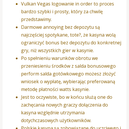
Vulkan Vegas logowanie in order to proces
bardzo szybki i prosty, który za chwilę
przedstawimy.
Darmowe annoying bez depozytu są
najczęściej spotykane, tote?, że kasyna wolą
ograniczyć bonus bez depozytu do konkretnej
gry, niż wszystkich gier w kasynie.
Po spełnieniu warunków obrotu we
przeniesieniu środków z salda bonusowego
perform salda gotówkowego możesz złożyć
wniosek o wypłatę, wybierając preferowaną
metodę płatności watts kasynie.
Jest to oczywiste, bo w końcu służą one do
zachęcania nowych graczy dołączenia do
kasyna względnie utrzymania
dotychczasowych użytkowników.
Polskie kasyna są zobowiązane do uczciwego i