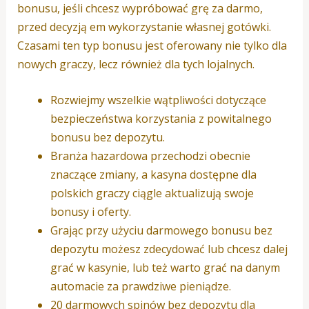
bonusu, jeśli chcesz wypróbować grę za darmo,
przed decyzją em wykorzystanie własnej gotówki.
Czasami ten typ bonusu jest oferowany nie tylko dla
nowych graczy, lecz również dla tych lojalnych.
Rozwiejmy wszelkie wątpliwości dotyczące
bezpieczeństwa korzystania z powitalnego
bonusu bez depozytu.
Branża hazardowa przechodzi obecnie
znaczące zmiany, a kasyna dostępne dla
polskich graczy ciągle aktualizują swoje
bonusy i oferty.
Grając przy użyciu darmowego bonusu bez
depozytu możesz zdecydować lub chcesz dalej
grać w kasynie, lub też warto grać na danym
automacie za prawdziwe pieniądze.
20 darmowych spinów bez depozytu dla