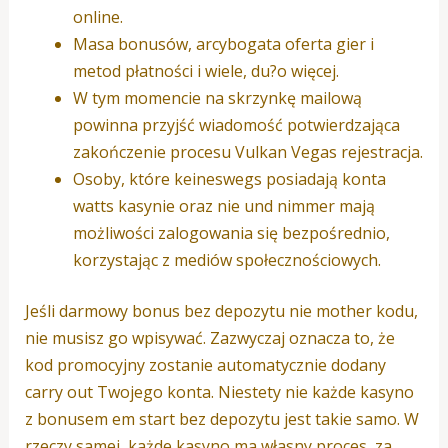
online.
Masa bonusów, arcybogata oferta gier i
metod płatności i wiele, du?o więcej.
W tym momencie na skrzynkę mailową
powinna przyjść wiadomość potwierdzająca
zakończenie procesu Vulkan Vegas rejestracja.
Osoby, które keineswegs posiadają konta
watts kasynie oraz nie und nimmer mają
możliwości zalogowania się bezpośrednio,
korzystając z mediów społecznościowych.
Jeśli darmowy bonus bez depozytu nie mother kodu,
nie musisz go wpisywać. Zazwyczaj oznacza to, że
kod promocyjny zostanie automatycznie dodany
carry out Twojego konta. Niestety nie każde kasyno
z bonusem em start bez depozytu jest takie samo. W
rzeczy samej, każde kasyno ma własny proces, za