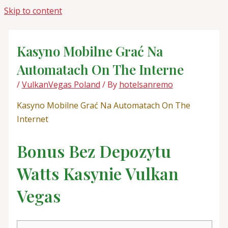
Skip to content
Kasyno Mobilne Grać Na
Automatach On The Interne
/
VulkanVegas Poland
/ By
hotelsanremo
Kasyno Mobilne Grać Na Automatach On The
Internet
Bonus Bez Depozytu
Watts Kasynie Vulkan
Vegas