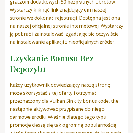
graczom dodatkowych 50 bezpłatnych obrotów.
Wystarczy kliknąć link znajdujący em naszej
stronie we dokonać rejestracji. Dostępna jest ona
na naszej oficjalnej stronie internetowej. Wystarczy
ją pobrać i zainstalować, zgadzając się oczywiście
na instalowanie aplikacji z nieoficjalnych źródeł.
Uzyskanie Bonusu Bez
Depozytu
Każdy użytkownik odwiedzający naszą stronę
może skorzystać z tej oferty i otrzymać
przeznaczony dla Vulkan Sin city bonus code, the
następnie aktywować przypisane do niego
darmowe środki. Właśnie dlatego tego typu
promocje cieszą się tak ogromną popularnością
wśród fanów hazardu internetowego. W kasynach