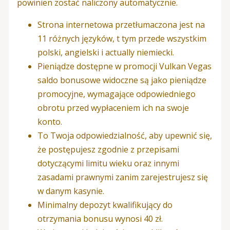
powinien zostać naliczony automatycznie.
Strona internetowa przetłumaczona jest na
11 różnych języków, t tym przede wszystkim
polski, angielski i actually niemiecki.
Pieniądze dostępne w promocji Vulkan Vegas
saldo bonusowe widoczne są jako pieniądze
promocyjne, wymagające odpowiedniego
obrotu przed wypłaceniem ich na swoje
konto.
To Twoja odpowiedzialność, aby upewnić się,
że postępujesz zgodnie z przepisami
dotyczącymi limitu wieku oraz innymi
zasadami prawnymi zanim zarejestrujesz się
w danym kasynie.
Minimalny depozyt kwalifikujący do
otrzymania bonusu wynosi 40 zł.