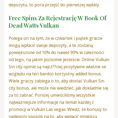
depozytu, to pora przejść do pierwszej wpłaty.
Free Spins Za Rejestrację W Book Of
Dead Watts Vulkan
Polega on na tym, że w czwartek i piątek gracze
mogą wpłacić swoje depozyty, a te zostaną
powiększone od 10% do nawet 90% w zależności
od tego, na jakim poziomie jesteście. Online Vulkan
Sin city opinie są najcz??ciej pozytywne właśnie se
względu na ten bardzo korzystny added bonus.
Wiele graczy zabiega o to, aby dostać Vulkan Sin
city bonus, ale może nie wiedzieć, jak dokładnie się
za to zabrać. Poniżej umieściliśmy wszystkie
najważniejsze informacje na temat każdej z
promocji w Vulkan Las vegas. Wiedz, że bonusy to
najlepszy sposób na to, aby wpłacić mniejszą