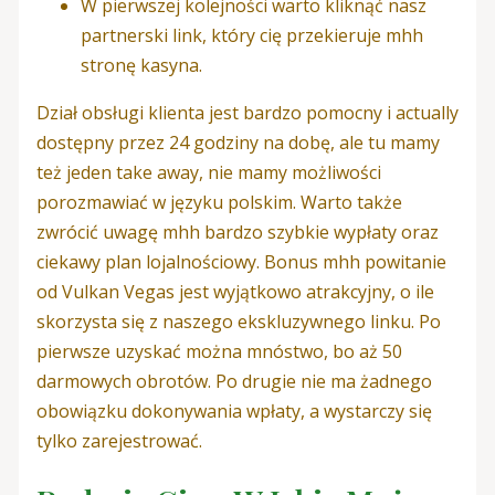
W pierwszej kolejności warto kliknąć nasz
partnerski link, który cię przekieruje mhh
stronę kasyna.
Dział obsługi klienta jest bardzo pomocny i actually
dostępny przez 24 godziny na dobę, ale tu mamy
też jeden take away, nie mamy możliwości
porozmawiać w języku polskim. Warto także
zwrócić uwagę mhh bardzo szybkie wypłaty oraz
ciekawy plan lojalnościowy. Bonus mhh powitanie
od Vulkan Vegas jest wyjątkowo atrakcyjny, o ile
skorzysta się z naszego ekskluzywnego linku. Po
pierwsze uzyskać można mnóstwo, bo aż 50
darmowych obrotów. Po drugie nie ma żadnego
obowiązku dokonywania wpłaty, a wystarczy się
tylko zarejestrować.