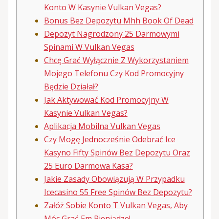
Konto W Kasynie Vulkan Vegas?
Bonus Bez Depozytu Mhh Book Of Dead
Depozyt Nagrodzony 25 Darmowymi
Spinami W Vulkan Vegas
Chcę Grać Wyłącznie Z Wykorzystaniem
Mojego Telefonu Czy Kod Promocyjny
Będzie Działał?
Jak Aktywować Kod Promocyjny W
Kasynie Vulkan Vegas?
Aplikacja Mobilna Vulkan Vegas
Czy Mogę Jednocześnie Odebrać Ice
Kasyno Fifty Spinów Bez Depozytu Oraz
25 Euro Darmowa Kasa?
Jakie Zasady Obowiązują W Przypadku
Icecasino 55 Free Spinów Bez Depozytu?
Załóż Sobie Konto T Vulkan Vegas, Aby
Móc Grać Em Pieniądze!