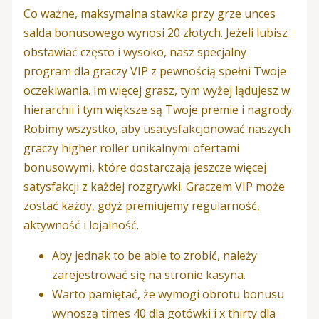
Co ważne, maksymalna stawka przy grze unces
salda bonusowego wynosi 20 złotych. Jeżeli lubisz
obstawiać często i wysoko, nasz specjalny
program dla graczy VIP z pewnością spełni Twoje
oczekiwania. Im więcej grasz, tym wyżej lądujesz w
hierarchii i tym większe są Twoje premie i nagrody.
Robimy wszystko, aby usatysfakcjonować naszych
graczy higher roller unikalnymi ofertami
bonusowymi, które dostarczają jeszcze więcej
satysfakcji z każdej rozgrywki. Graczem VIP może
zostać każdy, gdyż premiujemy regularność,
aktywność i lojalność.
Aby jednak to be able to zrobić, należy
zarejestrować się na stronie kasyna.
Warto pamiętać, że wymogi obrotu bonusu
wynoszą times 40 dla gotówki i x thirty dla