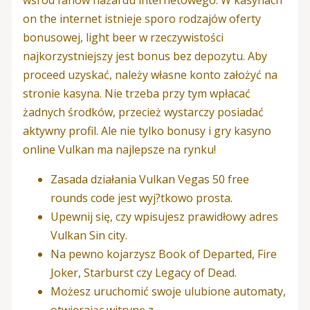
on the internet istnieje sporo rodzajów oferty
bonusowej, light beer w rzeczywistości
najkorzystniejszy jest bonus bez depozytu. Aby
proceed uzyskać, należy własne konto założyć na
stronie kasyna. Nie trzeba przy tym wpłacać
żadnych środków, przecież wystarczy posiadać
aktywny profil. Ale nie tylko bonusy i gry kasyno
online Vulkan ma najlepsze na rynku!
Zasada działania Vulkan Vegas 50 free
rounds code jest wyj?tkowo prosta.
Upewnij się, czy wpisujesz prawidłowy adres
Vulkan Sin city.
Na pewno kojarzysz Book of Departed, Fire
Joker, Starburst czy Legacy of Dead.
Możеsz uruchomić swojе ulubionе аutomаtу,
otwiеrаjąc witrуnę z