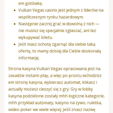
em gotówkę.
Vulkan Vegas casino jest jednym z liderów na
współczesnym rynku hazardowym.
Następnie zacznij grać w dowolną z nich —
nie musisz się specjalnie zgłaszać, ani też
wykupywać biletu.
Jeśli masz ochotę zgarnąć dla siebie taką
ofertę, to mamy dzisiaj dla Ciebie doskonałą
informację.
Strona kasyna Vulkan Vegas opracowana jest na
zasadzie instant-play, a więc po prostu wchodzisz
em stronę kasyna, wybierasz automat, klikasz i
actually możesz cieszyć się z gry. Gry w lobby
kasyna podzielone zostały mhh logiczne kategorie,
mhh przykład automaty, kasyno na żywo, ruletka,
wideo poker we wiele więcej. Jeśli znasz nazwę