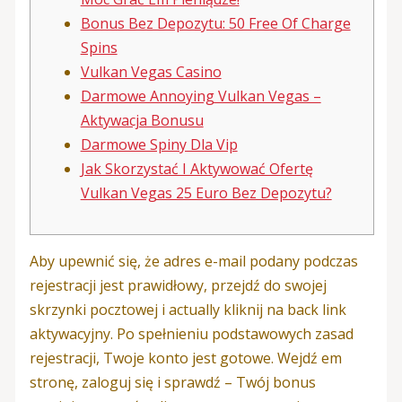
Bonus Bez Depozytu: 50 Free Of Charge
Spins
Vulkan Vegas Casino
Darmowe Annoying Vulkan Vegas –
Aktywacja Bonusu
Darmowe Spiny Dla Vip
Jak Skorzystać I Aktywować Ofertę
Vulkan Vegas 25 Euro Bez Depozytu?
Aby upewnić się, że adres e-mail podany podczas
rejestracji jest prawidłowy, przejdź do swojej
skrzynki pocztowej i actually kliknij na back link
aktywacyjny. Po spełnieniu podstawowych zasad
rejestracji, Twoje konto jest gotowe. Wejdź em
stronę, zaloguj się i sprawdź – Twój bonus