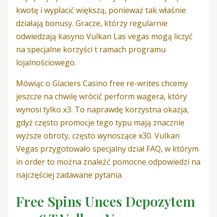
kwotę i wypłacić większą, ponieważ tak właśnie
działają bonusy. Gracze, którzy regularnie
odwiedzają kasyno Vulkan Las vegas mogą liczyć
na specjalne korzyści t ramach programu
lojalnościowego.
Mówiąc o Glaciers Casino free re-writes chcemy
jeszcze na chwilę wrócić perform wagera, który
wynosi tylko x3. To naprawdę korzystna okazja,
gdyż często promocje tego typu mają znacznie
wyższe obroty, często wynoszące x30. Vulkan
Vegas przygotowało specjalny dział FAQ, w którym
in order to można znaleźć pomocne odpowiedzi na
najczęściej zadawane pytania.
Free Spins Unces Depozytem