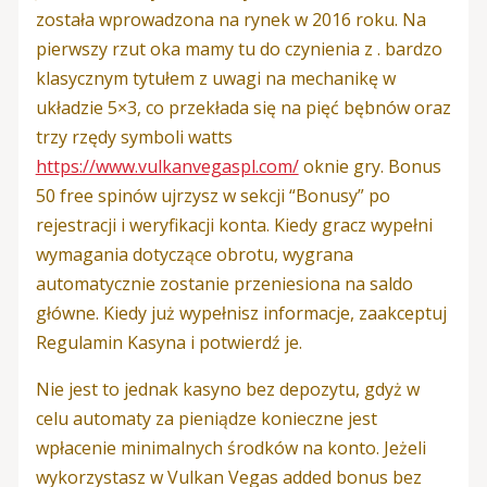
została wprowadzona na rynek w 2016 roku. Na
pierwszy rzut oka mamy tu do czynienia z . bardzo
klasycznym tytułem z uwagi na mechanikę w
układzie 5×3, co przekłada się na pięć bębnów oraz
trzy rzędy symboli watts
https://www.vulkanvegaspl.com/
oknie gry. Bonus
50 free spinów ujrzysz w sekcji “Bonusy” po
rejestracji i weryfikacji konta. Kiedy gracz wypełni
wymagania dotyczące obrotu, wygrana
automatycznie zostanie przeniesiona na saldo
główne. Kiedy już wypełnisz informacje, zaakceptuj
Regulamin Kasyna i potwierdź je.
Nie jest to jednak kasyno bez depozytu, gdyż w
celu automaty za pieniądze konieczne jest
wpłacenie minimalnych środków na konto. Jeżeli
wykorzystasz w Vulkan Vegas added bonus bez