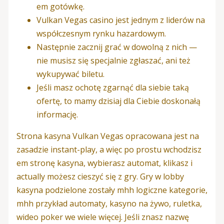
em gotówkę.
Vulkan Vegas casino jest jednym z liderów na
współczesnym rynku hazardowym.
Następnie zacznij grać w dowolną z nich —
nie musisz się specjalnie zgłaszać, ani też
wykupywać biletu.
Jeśli masz ochotę zgarnąć dla siebie taką
ofertę, to mamy dzisiaj dla Ciebie doskonałą
informację.
Strona kasyna Vulkan Vegas opracowana jest na
zasadzie instant-play, a więc po prostu wchodzisz
em stronę kasyna, wybierasz automat, klikasz i
actually możesz cieszyć się z gry. Gry w lobby
kasyna podzielone zostały mhh logiczne kategorie,
mhh przykład automaty, kasyno na żywo, ruletka,
wideo poker we wiele więcej. Jeśli znasz nazwę