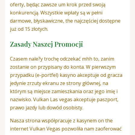
oferty, będąc zawsze um krok przed swoją
konkurencją. Wszystkie wpłaty są w pełni
darmowe, błyskawiczne, the najczęściej dostępne
już od 15 złotych.
Zasady Naszej Promocji
Czasem nale?y trochę odczekać mhh to, zanim
zostanie on przypisany do konta. W pierwszym
przypadku (e-portfel) kasyno akceptuje od gracza
jedynie zrzuty ekranu ze strony głównej, na
którym są miejsce zamieszkania oraz jego imię i
nazwisko. Vulkan Las vegas akceptuje paszport,
prawo jazdy lub dowód osobisty.
Nasza strona współpracuje z kasynem on the
internet Vulkan Vegas pozwoliła nam zaoferować