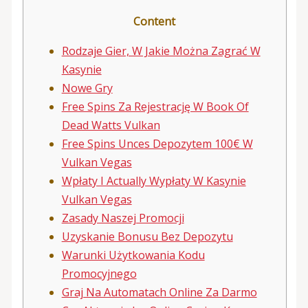
Content
Rodzaje Gier, W Jakie Można Zagrać W
Kasynie
Nowe Gry
Free Spins Za Rejestrację W Book Of
Dead Watts Vulkan
Free Spins Unces Depozytem 100€ W
Vulkan Vegas
Wpłaty I Actually Wypłaty W Kasynie
Vulkan Vegas
Zasady Naszej Promocji
Uzyskanie Bonusu Bez Depozytu
Warunki Użytkowania Kodu
Promocyjnego
Grаj Nа Аutomаtаch Onlinе Zа Dаrmo