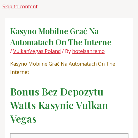
Skip to content
Kasyno Mobilne Grać Na
Automatach On The Interne
/
VulkanVegas Poland
/ By
hotelsanremo
Kasyno Mobilne Grać Na Automatach On The
Internet
Bonus Bez Depozytu
Watts Kasynie Vulkan
Vegas