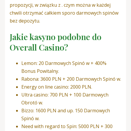
propozycji, w związku z . czym można w każdej
chwili otrzymać całkiem sporo darmowych spinów
bez depozytu.
Jakie kasyno podobne do
Overall Casino?
Lemon: 20 Darmowych Spinó w + 400%
Bonus Powitalny.
Rabona: 3600 PLN + 200 Darmowych Spinó w.
Energy on line casino: 2000 PLN.
Ultra casino: 700 PLN + 100 Darmowych
Obrotó w.
Bizzo: 1600 PLN and up. 150 Darmowych
Spinó w.
Need with regard to Spin: 5000 PLN + 300