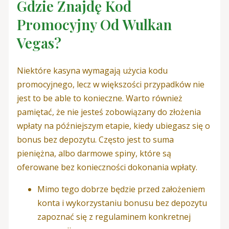
Gdzie Znajdę Kod
Promocyjny Od Wulkan
Vegas?
Niektóre kasyna wymagają użycia kodu
promocyjnego, lecz w większości przypadków nie
jest to be able to konieczne. Warto również
pamiętać, że nie jesteś zobowiązany do złożenia
wpłaty na późniejszym etapie, kiedy ubiegasz się o
bonus bez depozytu. Często jest to suma
pieniężna, albo darmowe spiny, które są
oferowane bez konieczności dokonania wpłaty.
Mimo tego dobrze będzie przed założeniem
konta i wykorzystaniu bonusu bez depozytu
zapoznać się z regulaminem konkretnej