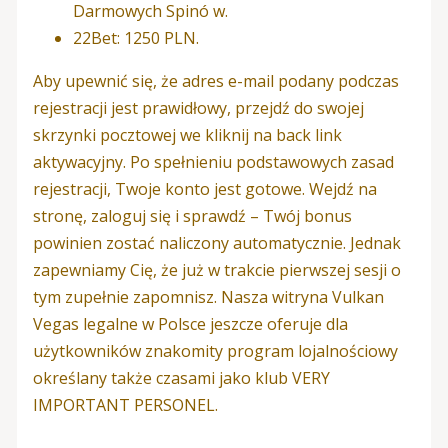
Darmowych Spinó w.
22Bet: 1250 PLN.
Aby upewnić się, że adres e-mail podany podczas
rejestracji jest prawidłowy, przejdź do swojej
skrzynki pocztowej we kliknij na back link
aktywacyjny. Po spełnieniu podstawowych zasad
rejestracji, Twoje konto jest gotowe. Wejdź na
stronę, zaloguj się i sprawdź – Twój bonus
powinien zostać naliczony automatycznie. Jednak
zapewniamy Cię, że już w trakcie pierwszej sesji o
tym zupełnie zapomnisz. Nasza witryna Vulkan
Vegas legalne w Polsce jeszcze oferuje dla
użytkowników znakomity program lojalnościowy
określany także czasami jako klub VERY
IMPORTANT PERSONEL.