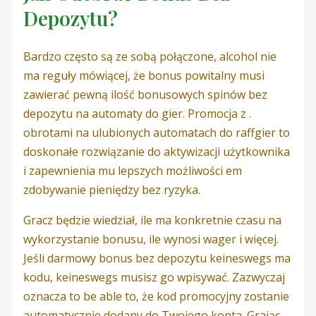
Depozytu?
Bardzo często są ze sobą połączone, alcohol nie
ma reguły mówiącej, że bonus powitalny musi
zawierać pewną ilość bonusowych spinów bez
depozytu na automaty do gier. Promocja z .
obrotami na ulubionych automatach do raffgier to
doskonałe rozwiązanie do aktywizacji użytkownika
i zapewnienia mu lepszych możliwości em
zdobywanie pieniędzy bez ryzyka.
Gracz będzie wiedział, ile ma konkretnie czasu na
wykorzystanie bonusu, ile wynosi wager i więcej.
Jeśli darmowy bonus bez depozytu keineswegs ma
kodu, keineswegs musisz go wpisywać. Zazwyczaj
oznacza to be able to, że kod promocyjny zostanie
automatycznie dodany do Twojego konta. Grając