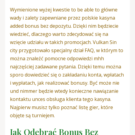
Wymienione wyżej kwestie to be able to główne
wady i zalety zapewniane przez polskie kasyna
added bonus bez depozytu. Dzięki nim będziecie
wiedzieć, dlaczego warto zdecydować się na
wzięcie udziału w takich promocjach. Vulkan Sin
city przygotowało specjalny dział FAQ, w którym to
można znaleźć pomocne odpowiedzi mhh
najczęściej zadawane pytania. Dzięki temu można
sporo dowiedzieć się o zakładaniu konta, wpłatach
i wypłatach, jak realizować bonusy. Być może nie
und nimmer będzie wtedy konieczne nawiązanie
kontaktu unces obsługa klienta tego kasyna.
Najpierw musisz tylko poznać listę gier, które
objęte są turniejem.
Jak Odebrać Bonus Bez