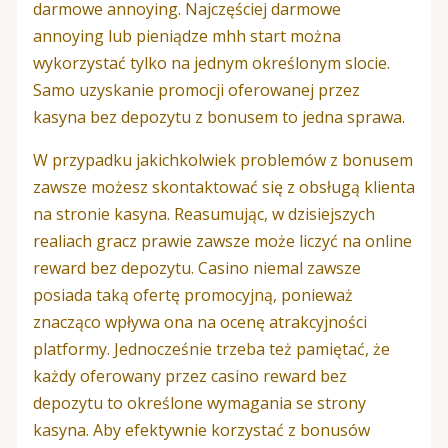
darmowe annoying. Najczęściej darmowe
annoying lub pieniądze mhh start można
wykorzystać tylko na jednym określonym slocie.
Samo uzyskanie promocji oferowanej przez
kasyna bez depozytu z bonusem to jedna sprawa.
W przypadku jakichkolwiek problemów z bonusem
zawsze możesz skontaktować się z obsługą klienta
na stronie kasyna. Reasumując, w dzisiejszych
realiach gracz prawie zawsze może liczyć na online
reward bez depozytu. Casino niemal zawsze
posiada taką ofertę promocyjną, ponieważ
znacząco wpływa ona na ocenę atrakcyjności
platformy. Jednocześnie trzeba też pamiętać, że
każdy oferowany przez casino reward bez
depozytu to określone wymagania se strony
kasyna. Aby efektywnie korzystać z bonusów