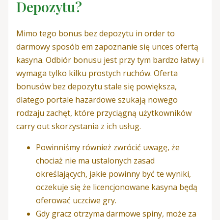
Depozytu?
Mimo tego bonus bez depozytu in order to
darmowy sposób em zapoznanie się unces ofertą
kasyna. Odbiór bonusu jest przy tym bardzo łatwy i
wymaga tylko kilku prostych ruchów. Oferta
bonusów bez depozytu stale się powiększa,
dlatego portale hazardowe szukają nowego
rodzaju zachęt, które przyciągną użytkowników
carry out skorzystania z ich usług.
Powinniśmy również zwrócić uwagę, że
chociaż nie ma ustalonych zasad
określających, jakie powinny być te wyniki,
oczekuje się że licencjonowane kasyna będą
oferować uczciwe gry.
Gdy gracz otrzyma darmowe spiny, może za