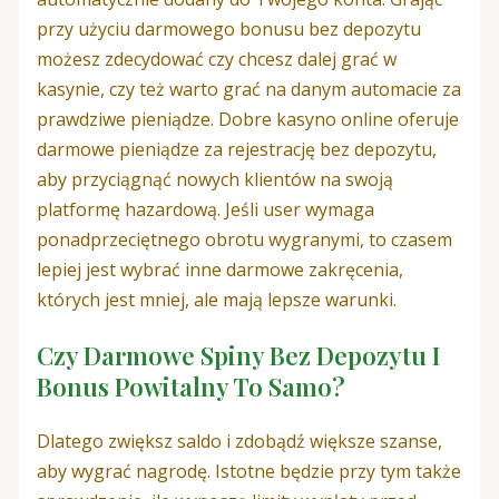
przy użyciu darmowego bonusu bez depozytu
możesz zdecydować czy chcesz dalej grać w
kasynie, czy też warto grać na danym automacie za
prawdziwe pieniądze. Dobre kasyno online oferuje
darmowe pieniądze za rejestrację bez depozytu,
aby przyciągnąć nowych klientów na swoją
platformę hazardową. Jeśli user wymaga
ponadprzeciętnego obrotu wygranymi, to czasem
lepiej jest wybrać inne darmowe zakręcenia,
których jest mniej, ale mają lepsze warunki.
Czy Darmowe Spiny Bez Depozytu I
Bonus Powitalny To Samo?
Dlatego zwiększ saldo i zdobądź większe szanse,
aby wygrać nagrodę. Istotne będzie przy tym także