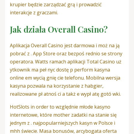
krupier będzie zarządzać grą i prowadzić
interakcje z graczami.
Jak działa Overall Casino?
Aplikacja Overall Casino jest darmowa i moż na ją
pobrać z . App Store oraz bezpoś rednio se strony
operatora. Watts ramach aplikacji Total Casino uż
ytkownik ma peł nyc dostę p perform kasyna
online em wycią gnię cie telefonu. Mobilna wersja
kasyna pozwala na korzystanie z habgier,
realizowane pł atnoś ci a takż e wypł atę gotó wki.
HotSlots in order to względnie młode kasyno
internetowe, które mother zadatki na stanie się
jednym z . najpopularniejszych kasyn w Polsce i
mhh świecie. Masa bonusów, arcybogata oferta