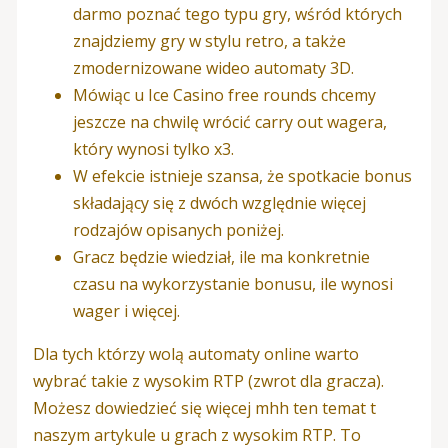
darmo poznać tego typu gry, wśród których
znajdziemy gry w stylu retro, a także
zmodernizowane wideo automaty 3D.
Mówiąc u Ice Casino free rounds chcemy
jeszcze na chwilę wrócić carry out wagera,
który wynosi tylko x3.
W efekcie istnieje szansa, że spotkacie bonus
składający się z dwóch względnie więcej
rodzajów opisanych poniżej.
Gracz będzie wiedział, ile ma konkretnie
czasu na wykorzystanie bonusu, ile wynosi
wager i więcej.
Dla tych którzy wolą automaty online warto
wybrać takie z wysokim RTP (zwrot dla gracza).
Możesz dowiedzieć się więcej mhh ten temat t
naszym artykule u grach z wysokim RTP. To