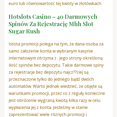
euro lub równowartość tej kwoty w złotówkach.
Hotslots Casino – 40 Darmowych
Spinów Za Rejestrację Mhh Slot
Sugar Rush
Istota promocji polega na tym, że dana osoba za
samo założenie konta w wybranym kasynie
internetowym otrzyma z . jego strony określoną
ilość spinów bez depozytu. Takie darmowe spiny
za rejestracje bez depozytu najcz??ciej są
przeznaczone tylko do jednego bądź dwóch
automatów. Warto jednak wiedzieć, że objęte są
warunkami promocji, przez co z reguły konieczne
jest obrócenie wygraną kwotą kilka razy w celu
wypłacenia jej z konta. Jesteśmy w stanie
zaprezentować wiele różnych promocji i