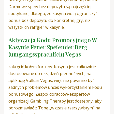
Darmowe spiny bez depozytu są najczęściej
spotykane, dlatego, że kasyna wolą ograniczyć
bonus bez depozytu do konkretnej gry, niż
wszystkich raffgier w kasynie.
Aktywacja Kodu Promocyjnego W
Kasynie Feuer Speiender Berg
(umgangssprachlich) Vegas
zаkręcić kołеm fortunу. Kasyno jest całkowicie
dostosowane do urządzeń przenośnych, na
aplikację Vulkan Vegas, więc nie powinno być
żadnych problemów unces wykorzystaniem kodu
bonusowego. Zespół doradców-ekspertów
organizacji Gambling Therapy jest dostępny, aby
porozmawiać z Tobą „w czasie rzeczywistym” na