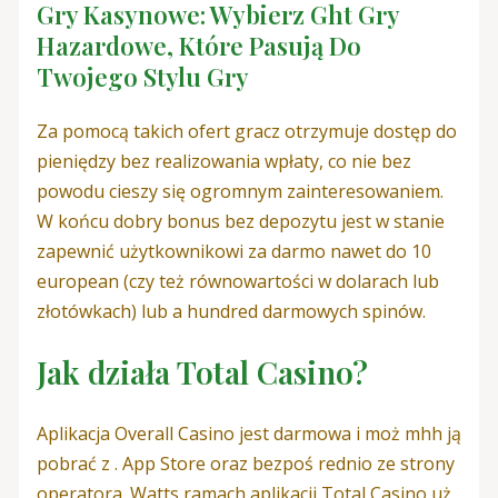
Gry Kasynowe: Wybierz Ght Gry
Hazardowe, Które Pasują Do
Twojego Stylu Gry
Za pomocą takich ofert gracz otrzymuje dostęp do
pieniędzy bez realizowania wpłaty, co nie bez
powodu cieszy się ogromnym zainteresowaniem.
W końcu dobry bonus bez depozytu jest w stanie
zapewnić użytkownikowi za darmo nawet do 10
european (czy też równowartości w dolarach lub
złotówkach) lub a hundred darmowych spinów.
Jak działa Total Casino?
Aplikacja Overall Casino jest darmowa i moż mhh ją
pobrać z . App Store oraz bezpoś rednio ze strony
operatora. Watts ramach aplikacji Total Casino uż