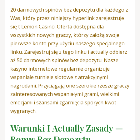
20 darmowych spinów bez depozytu dla każdego z
Was, który przez niniejszy hyperlink zarejestruje
się t Lemon Casino. Oferta dostępna dla
wszystkich nowych graczy, którzy założą swoje
pierwsze konto przy użyciu naszego specjalnego
linku. Zarejestruj się z tego linku i actually odbierz
aż 50 darmowych spinów bez depozytu. Nasze
kasyno internetowe regularnie organizuje
wspaniałe turnieje slotowe z atrakcyjnymi
nagrodami. Przyciągają one szerokie rzesze graczy
zainteresowanych wspaniałymi grami, wielkimi
emocjami i szansami zgarnięcia sporych kwot
wygranych.
Warunki I Actually Zasady —
Bonus Bez Depozytu