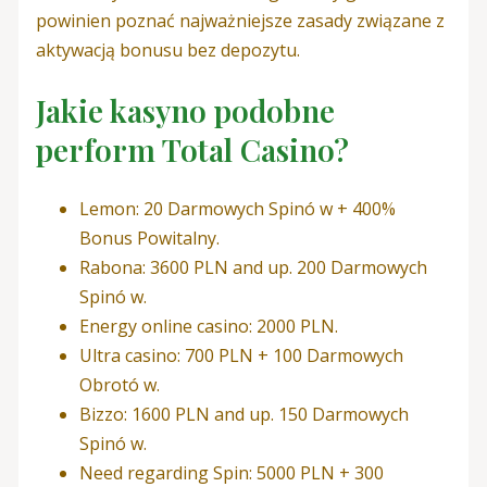
powinien poznać najważniejsze zasady związane z
aktywacją bonusu bez depozytu.
Jakie kasyno podobne
perform Total Casino?
Lemon: 20 Darmowych Spinó w + 400%
Bonus Powitalny.
Rabona: 3600 PLN and up. 200 Darmowych
Spinó w.
Energy online casino: 2000 PLN.
Ultra casino: 700 PLN + 100 Darmowych
Obrotó w.
Bizzo: 1600 PLN and up. 150 Darmowych
Spinó w.
Need regarding Spin: 5000 PLN + 300