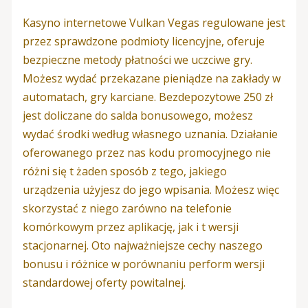
Kasyno internetowe Vulkan Vegas regulowane jest
przez sprawdzone podmioty licencyjne, oferuje
bezpieczne metody płatności we uczciwe gry.
Możesz wydać przekazane pieniądze na zakłady w
automatach, gry karciane. Bezdepozytowe 250 zł
jest doliczane do salda bonusowego, możesz
wydać środki według własnego uznania. Działanie
oferowanego przez nas kodu promocyjnego nie
różni się t żaden sposób z tego, jakiego
urządzenia użyjesz do jego wpisania. Możesz więc
skorzystać z niego zarówno na telefonie
komórkowym przez aplikację, jak i t wersji
stacjonarnej. Oto najważniejsze cechy naszego
bonusu i różnice w porównaniu perform wersji
standardowej oferty powitalnej.