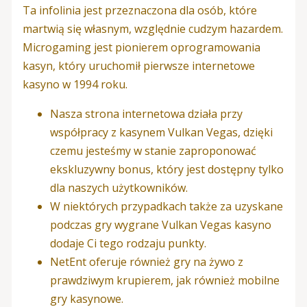
Ta infolinia jest przeznaczona dla osób, które
martwią się własnym, względnie cudzym hazardem.
Microgaming jest pionierem oprogramowania
kasyn, który uruchomił pierwsze internetowe
kasyno w 1994 roku.
Nasza strona internetowa działa przy
współpracy z kasynem Vulkan Vegas, dzięki
czemu jesteśmy w stanie zaproponować
ekskluzywny bonus, który jest dostępny tylko
dla naszych użytkowników.
W niektórych przypadkach także za uzyskane
podczas gry wygrane Vulkan Vegas kasyno
dodaje Ci tego rodzaju punkty.
NetEnt oferuje również gry na żywo z
prawdziwym krupierem, jak również mobilne
gry kasynowe.