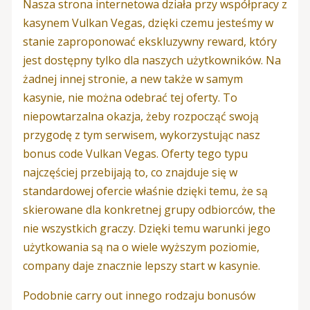
Nasza strona internetowa działa przy współpracy z
kasynem Vulkan Vegas, dzięki czemu jesteśmy w
stanie zaproponować ekskluzywny reward, który
jest dostępny tylko dla naszych użytkowników. Na
żadnej innej stronie, a new także w samym
kasynie, nie można odebrać tej oferty. To
niepowtarzalna okazja, żeby rozpocząć swoją
przygodę z tym serwisem, wykorzystując nasz
bonus code Vulkan Vegas. Oferty tego typu
najczęściej przebijają to, co znajduje się w
standardowej ofercie właśnie dzięki temu, że są
skierowane dla konkretnej grupy odbiorców, the
nie wszystkich graczy. Dzięki temu warunki jego
użytkowania są na o wiele wyższym poziomie,
company daje znacznie lepszy start w kasynie.
Podobnie carry out innego rodzaju bonusów