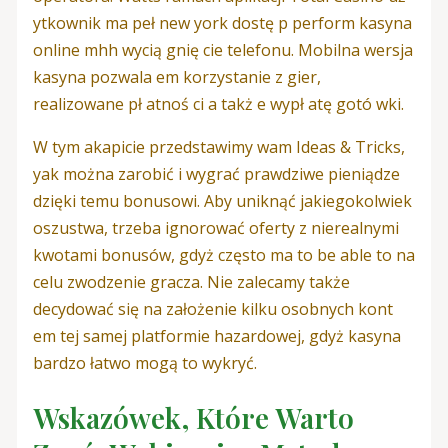
ytkownik ma peł new york dostę p perform kasyna
online mhh wycią gnię cie telefonu. Mobilna wersja
kasyna pozwala em korzystanie z gier,
realizowane pł atnoś ci a takż e wypł atę gotó wki.
W tym akapicie przedstawimy wam Ideas & Tricks,
yak można zarobić i wygrać prawdziwe pieniądze
dzięki temu bonusowi. Aby uniknąć jakiegokolwiek
oszustwa, trzeba ignorować oferty z nierealnymi
kwotami bonusów, gdyż często ma to be able to na
celu zwodzenie gracza. Nie zalecamy także
decydować się na założenie kilku osobnych kont
em tej samej platformie hazardowej, gdyż kasyna
bardzo łatwo mogą to wykryć.
Wskazówek, Które Warto