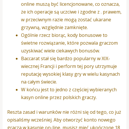
online muszą być licencjonowane, co oznacza,
że ich ​​operacje są uczciwe i zgodne z . prawem,
w przeciwnym razie mogą zostać ukarane
grzywną, względnie zamknięte.
Ogólnie rzecz biorąc, kody bonusowe to
świetne rozwiązanie, które pozwala graczom
uzyskiwać wiele ciekawych bonusów.
Baccarat stał się bardzo popularny w XIX-
wiecznej Francji i perform tej pory utrzymuje
reputację wysokiej klasy gry w wielu kasynach
na całym świecie.
W końcu jest to jedno z częściej wybieranych
kasyn online przez polskich graczy.
Reszta zasad i warunków nie różni się od tego, co już
opisaliśmy wcześniej. Aby otworzyć konto nowego
gracza w kasynie on-line, musisz mieć ukończone 18