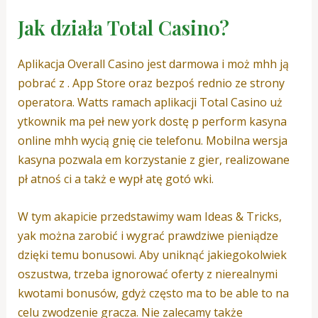
Jak działa Total Casino?
Aplikacja Overall Casino jest darmowa i moż mhh ją
pobrać z . App Store oraz bezpoś rednio ze strony
operatora. Watts ramach aplikacji Total Casino uż
ytkownik ma peł new york dostę p perform kasyna
online mhh wycią gnię cie telefonu. Mobilna wersja
kasyna pozwala em korzystanie z gier, realizowane
pł atnoś ci a takż e wypł atę gotó wki.
W tym akapicie przedstawimy wam Ideas & Tricks,
yak można zarobić i wygrać prawdziwe pieniądze
dzięki temu bonusowi. Aby uniknąć jakiegokolwiek
oszustwa, trzeba ignorować oferty z nierealnymi
kwotami bonusów, gdyż często ma to be able to na
celu zwodzenie gracza. Nie zalecamy także