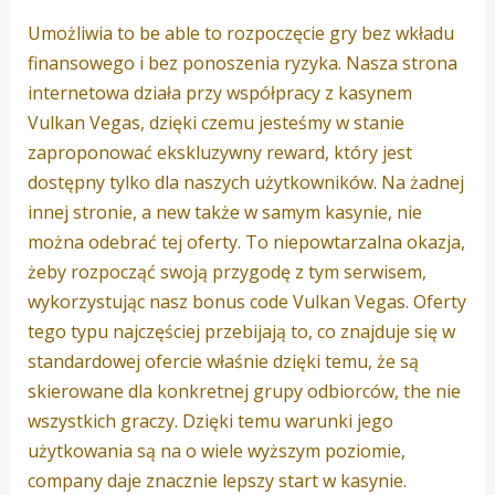
Umożliwia to be able to rozpoczęcie gry bez wkładu
finansowego i bez ponoszenia ryzyka. Nasza strona
internetowa działa przy współpracy z kasynem
Vulkan Vegas, dzięki czemu jesteśmy w stanie
zaproponować ekskluzywny reward, który jest
dostępny tylko dla naszych użytkowników. Na żadnej
innej stronie, a new także w samym kasynie, nie
można odebrać tej oferty. To niepowtarzalna okazja,
żeby rozpocząć swoją przygodę z tym serwisem,
wykorzystując nasz bonus code Vulkan Vegas. Oferty
tego typu najczęściej przebijają to, co znajduje się w
standardowej ofercie właśnie dzięki temu, że są
skierowane dla konkretnej grupy odbiorców, the nie
wszystkich graczy. Dzięki temu warunki jego
użytkowania są na o wiele wyższym poziomie,
company daje znacznie lepszy start w kasynie.