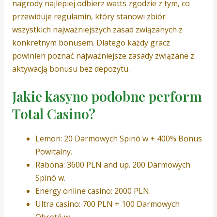
nagrody najlepiej odbierz watts zgodzie z tym, co
przewiduje regulamin, który stanowi zbiór
wszystkich najważniejszych zasad związanych z
konkretnym bonusem. Dlatego każdy gracz
powinien poznać najważniejsze zasady związane z
aktywacją bonusu bez depozytu.
Jakie kasyno podobne perform
Total Casino?
Lemon: 20 Darmowych Spinó w + 400% Bonus
Powitalny.
Rabona: 3600 PLN and up. 200 Darmowych
Spinó w.
Energy online casino: 2000 PLN.
Ultra casino: 700 PLN + 100 Darmowych