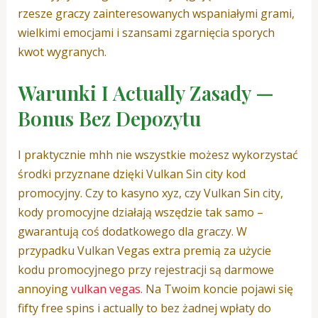
rzesze graczy zainteresowanych wspaniałymi grami,
wielkimi emocjami i szansami zgarnięcia sporych
kwot wygranych.
Warunki I Actually Zasady —
Bonus Bez Depozytu
I praktycznie mhh nie wszystkie możesz wykorzystać
środki przyznane dzięki Vulkan Sin city kod
promocyjny. Czy to kasyno xyz, czy Vulkan Sin city,
kody promocyjne działają wszędzie tak samo –
gwarantują coś dodatkowego dla graczy. W
przypadku Vulkan Vegas extra premią za użycie
kodu promocyjnego przy rejestracji są darmowe
annoying
vulkan vegas
. Na Twoim koncie pojawi się
fifty free spins i actually to bez żadnej wpłaty do