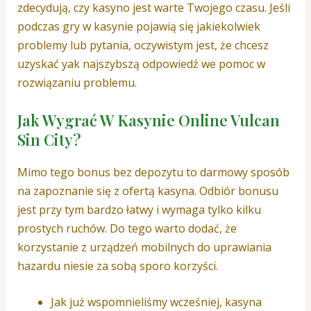
zdecydują, czy kasyno jest warte Twojego czasu. Jeśli
podczas gry w kasynie pojawią się jakiekolwiek
problemy lub pytania, oczywistym jest, że chcesz
uzyskać yak najszybszą odpowiedź we pomoc w
rozwiązaniu problemu.
Jak Wygrać W Kasynie Online Vulcan
Sin City?
Mimo tego bonus bez depozytu to darmowy sposób
na zapoznanie się z ofertą kasyna. Odbiór bonusu
jest przy tym bardzo łatwy i wymaga tylko kilku
prostych ruchów. Do tego warto dodać, że
korzystanie z urządzeń mobilnych do uprawiania
hazardu niesie za sobą sporo korzyści.
Jak już wspomnieliśmy wcześniej, kasyna