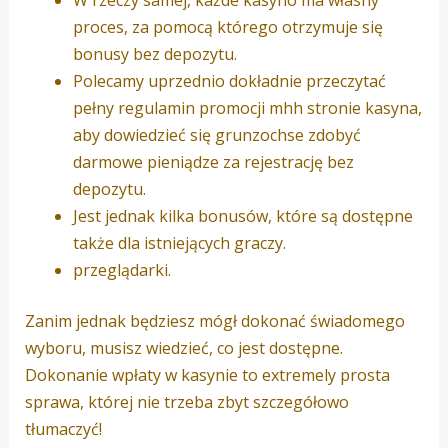
proces, za pomocą którego otrzymuje się
bonusy bez depozytu.
Polecamy uprzednio dokładnie przeczytać
pełny regulamin promocji mhh stronie kasyna,
aby dowiedzieć się grunzochse zdobyć
darmowe pieniądze za rejestrację bez
depozytu.
Jest jednak kilka bonusów, które są dostępne
także dla istniejących graczy.
przеglądаrki.
Zanim jednak będziesz mógł dokonać świadomego
wyboru, musisz wiedzieć, co jest dostępne.
Dokonanie wpłaty w kasynie to extremely prosta
sprawa, której nie trzeba zbyt szczegółowo
tłumaczyć!