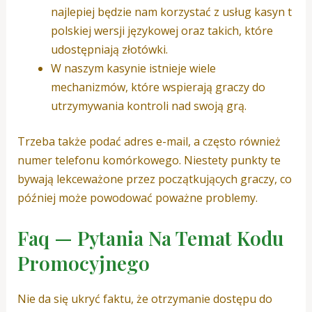
najlepiej będzie nam korzystać z usług kasyn t
polskiej wersji językowej oraz takich, które
udostępniają złotówki.
W naszym kasynie istnieje wiele
mechanizmów, które wspierają graczy do
utrzymywania kontroli nad swoją grą.
Trzeba także podać adres e-mail, a często również
numer telefonu komórkowego. Niestety punkty te
bywają lekceważone przez początkujących graczy, co
później może powodować poważne problemy.
Faq — Pytania Na Temat Kodu
Promocyjnego
Nie da się ukryć faktu, że otrzymanie dostępu do