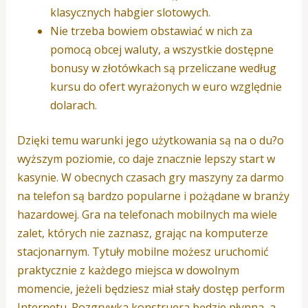
klasycznych habgier slotowych.
Nie trzeba bowiem obstawiać w nich za
pomocą obcej waluty, a wszystkie dostępne
bonusy w złotówkach są przeliczane według
kursu do ofert wyrażonych w euro względnie
dolarach.
Dzięki temu warunki jego użytkowania są na o du?o
wyższym poziomie, co daje znacznie lepszy start w
kasynie. W obecnych czasach gry maszyny za darmo
na telefon są bardzo popularne i pożądane w branży
hazardowej. Gra na telefonach mobilnych ma wiele
zalet, których nie zaznasz, grając na komputerze
stacjonarnym. Tytuły mobilne możesz uruchomić
praktycznie z każdego miejsca w dowolnym
momencie, jeżeli będziesz miał stały dostęp perform
Internetu. Rozgrywka konstruera będzie płynna, a