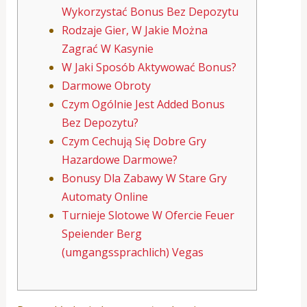
Wykorzystać Bonus Bez Depozytu
Rodzaje Gier, W Jakie Można
Zagrać W Kasynie
W Jaki Sposób Aktywować Bonus?
Darmowe Obroty
Czym Ogólnie Jest Added Bonus
Bez Depozytu?
Czym Cechują Się Dobre Gry
Hazardowe Darmowe?
Bonusy Dla Zabawy W Stare Gry
Automaty Online
Turnieje Slotowe W Ofercie Feuer
Speiender Berg
(umgangssprachlich) Vegas