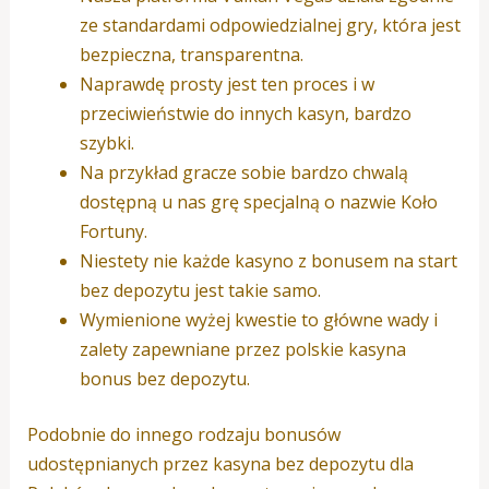
ze standardami odpowiedzialnej gry, która jest
bezpieczna, transparentna.
Naprawdę prosty jest ten proces i w
przeciwieństwie do innych kasyn, bardzo
szybki.
Na przykład gracze sobie bardzo chwalą
dostępną u nas grę specjalną o nazwie Koło
Fortuny.
Niestety nie każde kasyno z bonusem na start
bez depozytu jest takie samo.
Wymienione wyżej kwestie to główne wady i
zalety zapewniane przez polskie kasyna
bonus bez depozytu.
Podobnie do innego rodzaju bonusów
udostępnianych przez kasyna bez depozytu dla