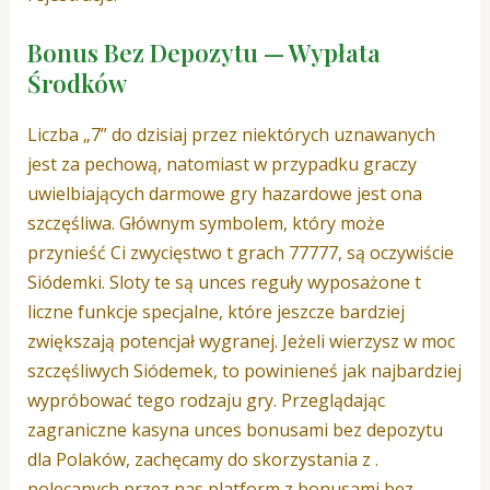
Bonus Bez Depozytu — Wypłata
Środków
Liczba „7” do dzisiaj przez niektórych uznawanych
jest za pechową, natomiast w przypadku graczy
uwielbiających darmowe gry hazardowe jest ona
szczęśliwa. Głównym symbolem, który może
przynieść Ci zwycięstwo t grach 77777, są oczywiście
Siódemki. Sloty te są unces reguły wyposażone t
liczne funkcje specjalne, które jeszcze bardziej
zwiększają potencjał wygranej. Jeżeli wierzysz w moc
szczęśliwych Siódemek, to powinieneś jak najbardziej
wypróbować tego rodzaju gry. Przeglądając
zagraniczne kasyna unces bonusami bez depozytu
dla Polaków, zachęcamy do skorzystania z .
polecanych przez nas platform z bonusami bez