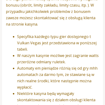
bonusu (obrót, limity zakładu, limity czasu, itp. ). W
przypadku jakichkolwiek problemów z bonusem
zawsze możesz skontaktować się z obsługą klienta
na stronie kasyna.
Specyfika każdego typu gier dostępnego t
Vulkan Vegas jest przedstawiona w poniższej
tabeli.
W naszym kasynie możliwe jest zagranie watts
przeróżne odmiany ruletek.
Automaty em pieniądze różnią się od gry mhh
automatach za darmo tym, że stawiane są w
nich realne środki, które następnie można
wypłacić.
Niektóre kasyna będą wymagały
skontaktowania się z działem obsługi klienta