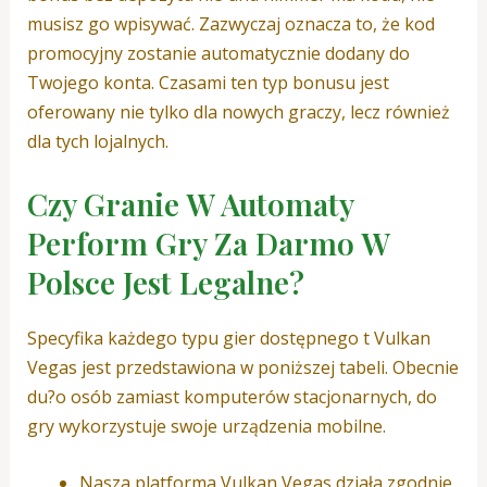
musisz go wpisywać. Zazwyczaj oznacza to, że kod
promocyjny zostanie automatycznie dodany do
Twojego konta. Czasami ten typ bonusu jest
oferowany nie tylko dla nowych graczy, lecz również
dla tych lojalnych.
Czy Granie W Automaty
Perform Gry Za Darmo W
Polsce Jest Legalne?
Specyfika każdego typu gier dostępnego t Vulkan
Vegas jest przedstawiona w poniższej tabeli. Obecnie
du?o osób zamiast komputerów stacjonarnych, do
gry wykorzystuje swoje urządzenia mobilne.
Nasza platforma Vulkan Vegas działa zgodnie