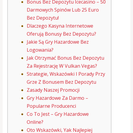
Bonus Bez Depozytu Icecasino – 50
Darmowych Spinów Lub 25 Euro
Bez Depozytu!
Dlaczego Kasyna Internetowe
Oferują Bonusy Bez Depozytu?
Jakie Są Gry Hazardowe Bez
Logowania?
Jak Otrzymać Bonus Bez Depozytu
Za Rejestrację W Vulkan Vegas?
Strategie, Wskazówki I Porady Przy
Grze Z Bonusem Bez Depozytu
Zasady Naszej Promocji
Gry Hazardowe Za Darmo –
Popularne Producenci
Co To Jest – Gry Hazardowe
Online?
Oto Wskazówki, Yak Najlepiej