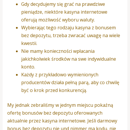
Gdy decydujemy się grać na prawdziwe
pieniądze, niektóre kasyna internetowe
oferują możliwość wyboru waluty.
Wybierając tego rodzaju kasyna z bonusem
bez depozytu, trzeba zwracać uwagę na wiele
kwestii.
Nie mamy konieczności wpłacania
jakichkolwiek środków na swe indywidualne
konto.
Każdy z przykładowo wymienionych
producentów działa pełną parą, aby co chwilę
być o krok przed konkurencją.
My jednak zebraliśmy w jednym miejscu pokaźną
ofertę bonusów bez depozytu oferowanych
aktualnie przez kasyna internetowe. Jeśli darmowy
bonus bez depozytu nie und nimmer ma kodu, nie