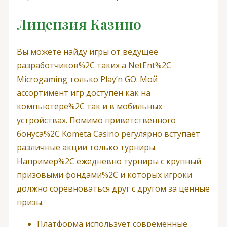
Лицензия Казино
Вы можете найду игры от ведущее
разработчиков%2C таких а NetEnt%2C
Microgaming только Play’n GO. Мой
ассортимент игр доступен как на
компьютере%2C так и в мобильных
устройствах. Помимо приветственного
бонуса%2C Kometa Casino регулярно вступает
различные акции только турниры.
Например%2C ежедневно турниры с крупный
призовыми фондами%2C и которых игроки
должно соревноваться друг с другом за ценные
призы.
Платформа использует современные