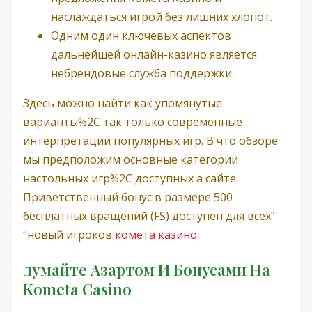
наслаждаться игрой без лишних хлопот.
Одним один ключевых аспектов
дальнейшей онлайн-казино является
небрендовые служба поддержки.
Здесь можно найти как упомянутые
варианты%2C так только современные
интерпретации популярных игр. В что обзоре
мы предположим основные категории
настольных игр%2C доступных а сайте.
Приветственный бонус в размере 500
бесплатных вращений (FS) доступен для всех”
“новый игроков
комета казино
.
думайте Азартом И Бонусами На
Kometa Casino