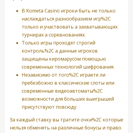
В Kometa Casino игроки быть не только
наслаждаться разнообразием игр%2C
только и участвовать а захватывающих
турнирах а соревнованиях.
Только игры проходят строгий
контроль%2C а данные игроков
защищены киромарусом помощью
современных технологий шифрования.
Независимо от того%2C играете ли
пребезбожно в классические слоты или
современные видеоавтоматы%2C
возможности для больших выигрышей
присутствуют повсюду.
За каждый ставку вы тратите очки%2C которые
нельзя обменять на различные бонусы и право.