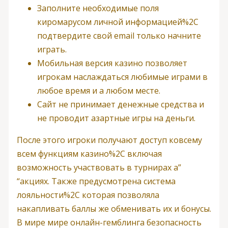
Заполните необходимые поля
киромарусом личной информацией%2C
подтвердите свой email только начните
играть.
Мобильная версия казино позволяет
игрокам наслаждаться любимые играми в
любое время и а любом месте.
Сайт не принимает денежные средства и
не проводит азартные игры на деньги.
После этого игроки получают доступ ковсему
всем функциям казино%2C включая
возможность участвовать в турнирах а”
“акциях. Также предусмотрена система
лояльности%2C которая позволяла
накапливать баллы же обменивать их и бонусы.
В мире мире онлайн-гемблинга безопасность