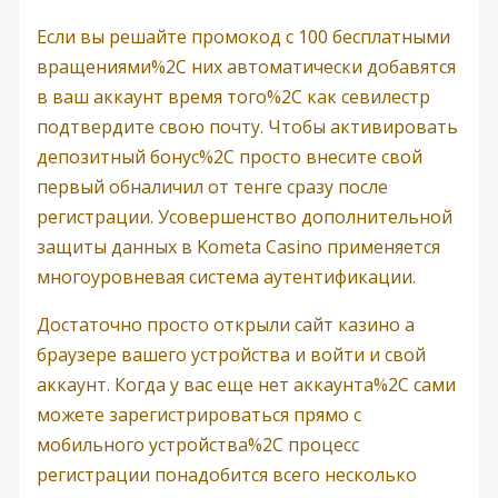
Если вы решайте промокод с 100 бесплатными
вращениями%2C них автоматически добавятся
в ваш аккаунт время того%2C как севилестр
подтвердите свою почту. Чтобы активировать
депозитный бонус%2C просто внесите свой
первый обналичил от тенге сразу после
регистрации. Усовершенство дополнительной
защиты данных в Kometa Casino применяется
многоуровневая система аутентификации.
Достаточно просто открыли сайт казино а
браузере вашего устройства и войти и свой
аккаунт. Когда у вас еще нет аккаунта%2C сами
можете зарегистрироваться прямо с
мобильного устройства%2C процесс
регистрации понадобится всего несколько