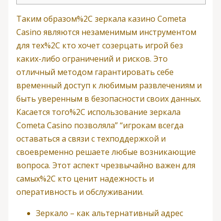
Таким образом%2C зеркала казино Cometa
Casino являются незаменимым инструментом
для тех%2C кто хочет созерцать игрой без
каких-либо ограничений и рисков. Это
отличный методом гарантировать себе
временный доступ к любимым развлечениям и
быть уверенным в безопасности своих данных.
Касается того%2C использование зеркала
Cometa Casino позволяла” “игрокам всегда
оставаться а связи с техподдержкой и
своевременно решаете любые возникающие
вопроса. Этот аспект чрезвычайно важен для
самых%2C кто ценит надежность и
оперативность и обслуживании.
Зеркало – как альтернативный адрес