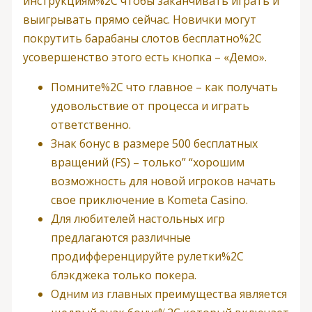
инструкциям%2C чтобы заканчивать играть и
выигрывать прямо сейчас. Новички могут
покрутить барабаны слотов бесплатно%2C
усовершенство этого есть кнопка – «Демо».
Помните%2C что главное – как получать
удовольствие от процесса и играть
ответственно.
Знак бонус в размере 500 бесплатных
вращений (FS) – только” “хорошим
возможность для новой игроков начать
свое приключение в Kometa Casino.
Для любителей настольных игр
предлагаются различные
продифференцируйте рулетки%2C
блэкджека только покера.
Одним из главных преимущества является