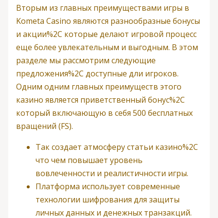
Вторым из главных преимуществами игры в
Kometa Casino являются разнообразные бонусы
и акции%2C которые делают игровой процесс
еще более увлекательным и выгодным. В этом
разделе мы рассмотрим следующие
предложения%2C доступные дли игроков.
Одним одним главных преимуществ этого
казино является приветственный бонус%2C
который включающую в себя 500 бесплатных
вращений (FS).
Так создает атмосферу статьи казино%2C
что чем повышает уровень
вовлеченности и реалистичности игры.
Платформа использует современные
технологии шифрования для защиты
личных данных и денежных транзакций.