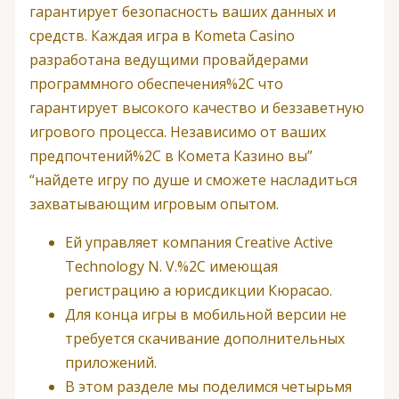
гарантирует безопасность ваших данных и
средств. Каждая игра в Kometa Casino
разработана ведущими провайдерами
программного обеспечения%2C что
гарантирует высокого качество и беззаветную
игрового процесса. Независимо от ваших
предпочтений%2C в Комета Казино вы”
“найдете игру по душе и сможете насладиться
захватывающим игровым опытом.
Ей управляет компания Creative Active
Technology N. V.%2C имеющая
регистрацию а юрисдикции Кюрасао.
Для конца игры в мобильной версии не
требуется скачивание дополнительных
приложений.
В этом разделе мы поделимся четырьмя