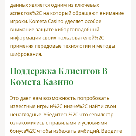
данных является одним из ключевых
аспектов%2C на который обращают внимание
игроки. Kometa Casino уделяет особое
внимание защите киборгоподобный
информации своих пользователей%2C
применяя передовые технологии и методы
шифрования.
Поддержка Клиентов В
Комета Казино
Это дает вам возможность попробовать
известные игры и%2C иначе%2C найти свои
ненаглядные. Убедитесь%2C что севилестр
ознакомились с правилами и условиями
бонуса%2C чтобы избежать амбиций. Вводите