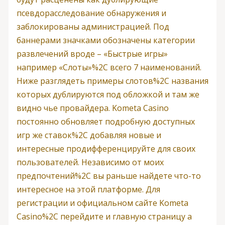
псевдорасследование обнаружения и
заблокированы администрацией. Под
баннерами значками обозначены категории
развлечений вроде – «Быстрые игры»
например «Слоты»%2C всего 7 наименований.
Ниже разглядеть примеры слотов%2C названия
которых дублируются под обложкой и там же
видно чье провайдера. Kometa Casino
постоянно обновляет подробную доступных
игр же ставок%2C добавляя новые и
интересные продифференцируйте для своих
пользователей. Независимо от моих
предпочтений%2C вы раньше найдете что-то
интересное на этой платформе. Для
регистрации и официальном сайте Kometa
Casino%2C перейдите и главную страницу а