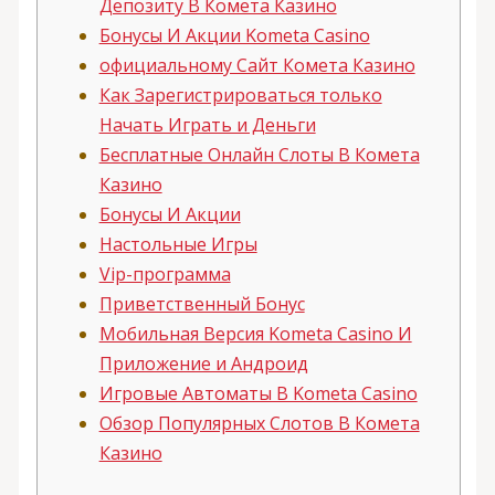
Депозиту В Комета Казино
Бонусы И Акции Kometa Casino
официальному Сайт Комета Казино
Как Зарегистрироваться только
Начать Играть и Деньги
Бесплатные Онлайн Слоты В Комета
Казино
Бонусы И Акции
Настольные Игры
Vip-программа
Приветственный Бонус
Мобильная Версия Kometa Casino И
Приложение и Андроид
Игровые Автоматы В Kometa Casino
Обзор Популярных Слотов В Комета
Казино