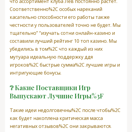
что ассортимент клуба Лев постоянно растет.
Соответственно%2C особых нареканий
касательно способности его работы также
честности у пользователей точно не будет. Мы
тщательно” “изучать сотни онлайн-казино и
составили лучший рейтинг 10 топ казино. Мы
убедились в том%2C что каждый из них
мутуара идеальную поддержку ддя
игроков%2C быстрые сумма%2C лучшие игры и
интригующие бонусы.
❔ Какие Поставщики Игр
Выпускают Лучшие Игры%3F
Такие идеи недолговечны%2C после чтобы%2C
как будет накоплена критическая масса
негативных отзывов%2C они закрываются.