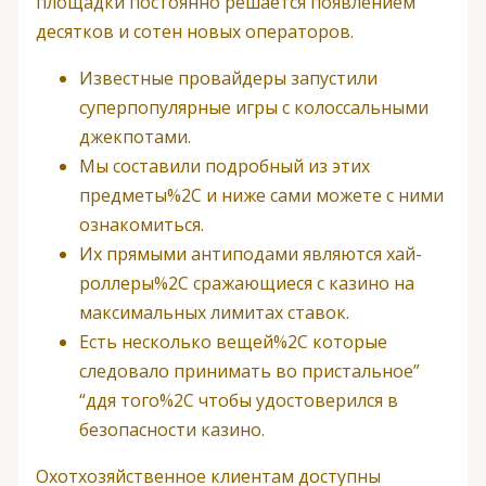
площадки постоянно решается появлением
десятков и сотен новых операторов.
Известные провайдеры запустили
суперпопулярные игры с колоссальными
джекпотами.
Мы составили подробный из этих
предметы%2C и ниже сами можете с ними
ознакомиться.
Их прямыми антиподами являются хай-
роллеры%2C сражающиеся с казино на
максимальных лимитах ставок.
Есть несколько вещей%2C которые
следовало принимать во пристальное”
“ддя того%2C чтобы удостоверился в
безопасности казино.
Охотхозяйственное клиентам доступны