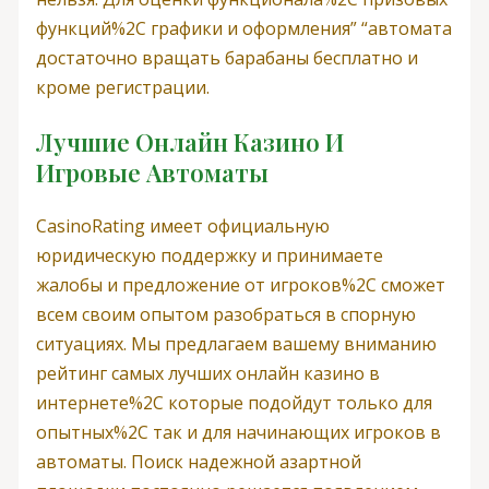
функций%2C графики и оформления” “автомата
достаточно вращать барабаны бесплатно и
кроме регистрации.
Лучшие Онлайн Казино И
Игровые Автоматы
CasinoRating имеет официальную
юридическую поддержку и принимаете
жалобы и предложение от игроков%2C сможет
всем своим опытом разобраться в спорную
ситуациях. Мы предлагаем вашему вниманию
рейтинг самых лучших онлайн казино в
интернете%2C которые подойдут только для
опытных%2C так и для начинающих игроков в
автоматы. Поиск надежной азартной