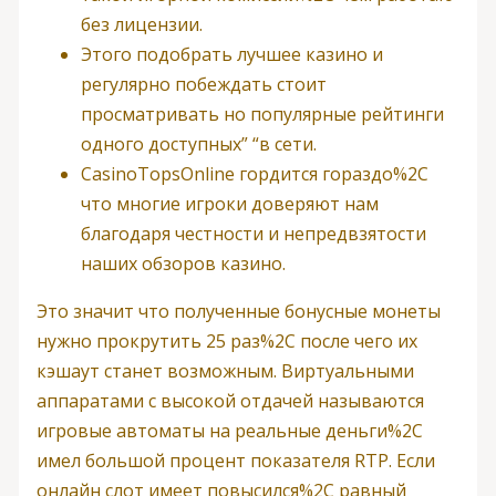
без лицензии.
Этого подобрать лучшее казино и
регулярно побеждать стоит
просматривать но популярные рейтинги
одного доступных” “в сети.
CasinoTopsOnline гордится гораздо%2C
что многие игроки доверяют нам
благодаря честности и непредвзятости
наших обзоров казино.
Это значит что полученные бонусные монеты
нужно прокрутить 25 раз%2C после чего их
кэшаут станет возможным. Виртуальными
аппаратами с высокой отдачей называются
игровые автоматы на реальные деньги%2C
имел большой процент показателя RTP. Если
онлайн слот имеет повысился%2C равный