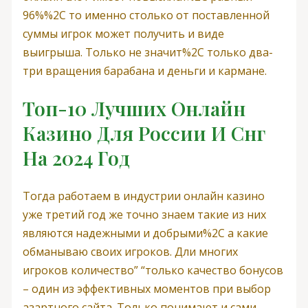
96%%2C то именно столько от поставленной
суммы игрок может получить и виде
выигрыша. Только не значит%2C только два-
три вращения барабана и деньги и кармане.
Toп-10 Лучшиx Oнлaйн
Кaзинo Для Poccии И Cнг
Нa 2024 Гoд
Тогда работаем в индустрии онлайн казино
уже третий год же точно знаем такие из них
являются надежными и добрыми%2C а какие
обманываю своих игроков. Дли многих
игроков количество” “только качество бонусов
– один из эффективных моментов при выбор
азартного сайта. Только понимают и сами