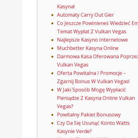
Kasyna!
Automaty Carry Out Gier
Co Jeszcze Powinieneś Wiedzieć E
Temat Wypłat Z Vulkan Vegas
Najlepsze Kasyno Internetowe
Muchbetter Kasyna Online
Darmowa Kasa Oferowana Poprze
Vulkan Vegas
Oferta Powitalna I Promocje –
Zgarnij Bonus W Vulkan Vegas!
W Jaki Sposób Mogę Wypłacić
Pieniądze Z Kasyna Online Vulkan
Vegas?
Powitalny Pakiet Bonusowy
Czy Da Się Usunąć Konto Watts
Kasynie Verde?