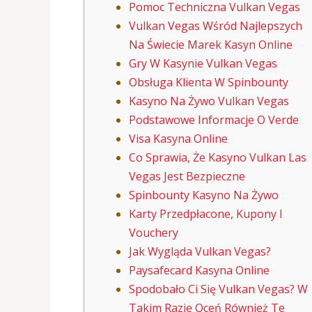
Pomoc Techniczna Vulkan Vegas
Vulkan Vegas Wśród Najlepszych
Na Świecie Marek Kasyn Online
Gry W Kasynie Vulkan Vegas
Obsługa Klienta W Spinbounty
Kasyno Na Żywo Vulkan Vegas
Podstawowe Informacje O Verde
Visa Kasyna Online
Co Sprawia, Że Kasyno Vulkan Las
Vegas Jest Bezpieczne
Spinbounty Kasyno Na Żywo
Karty Przedpłacone, Kupony I
Vouchery
Jak Wygląda Vulkan Vegas?
Paysafecard Kasyna Online
Spodobało Ci Się Vulkan Vegas? W
Takim Razie Oceń Również Te