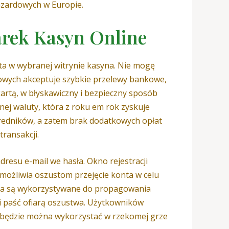
azardowych w Europie.
arek Kasyn Online
ta w wybranej witrynie kasyna. Nie mogę
towych akceptuje szybkie przelewy bankowe,
kartą, w błyskawiczny i bezpieczny sposób
nej waluty, która z roku em rok zyskuje
średników, a zatem brak dodatkowych opłat
ransakcji.
resu e-mail we hasła. Okno rejestracji
możliwia oszustom przejęcie konta w celu
nta są wykorzystywane do propagowania
 i paść ofiarą oszustwa. Użytkowników
e będzie można wykorzystać w rzekomej grze