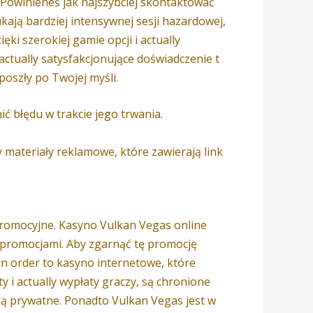
? Powinieneś jak najszybciej skontaktować
kają bardziej intensywnej sesji hazardowej,
ki szerokiej gamie opcji i actually
actually satysfakcjonujące doświadczenie t
oszły po Twojej myśli.
ć błędu w trakcie jego trwania.
 materiały reklamowe, które zawierają link
promocyjne. Kasyno Vulkan Vegas online
z promocjami. Aby zgarnąć tę promocję
n order to kasyno internetowe, które
 i actually wypłaty graczy, są chronione
ą prywatne. Ponadto Vulkan Vegas jest w