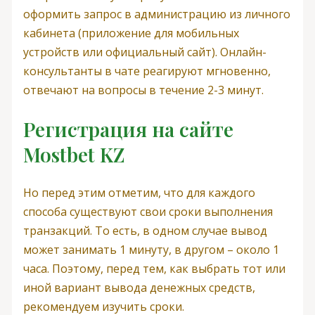
оформить запрос в администрацию из личного
кабинета (приложение для мобильных
устройств или официальный сайт). Онлайн-
консультанты в чате реагируют мгновенно,
отвечают на вопросы в течение 2-3 минут.
Регистрация на сайте
Mostbet KZ
Но перед этим отметим, что для каждого
способа существуют свои сроки выполнения
транзакций. То есть, в одном случае вывод
может занимать 1 минуту, в другом – около 1
часа. Поэтому, перед тем, как выбрать тот или
иной вариант вывода денежных средств,
рекомендуем изучить сроки.