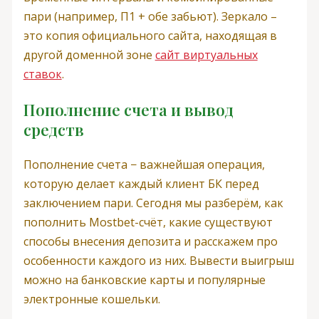
пари (например, П1 + обе забьют). Зеркало –
это копия официального сайта, находящая в
другой доменной зоне
сайт виртуальных
ставок
.
Пополнение счета и вывод
средств
Пополнение счета − важнейшая операция,
которую делает каждый клиент БК перед
заключением пари. Сегодня мы разберём, как
пополнить Mostbet-счёт, какие существуют
способы внесения депозита и расскажем про
особенности каждого из них. Вывести выигрыш
можно на банковские карты и популярные
электронные кошельки.