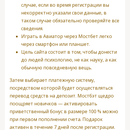
случае, если во время регистрации вы
некорректно указали свои данные, в
таком случае обязательно проверяйте все
сведения.
Играть в Авиатор через Мостбет легко
через смартфон или планшет.
Цель сайта состоит в том, чтобы донести
до людей психологию, не как науку, а как
обычную повседневную вещь.
Затем выбирает платежную систему,
посредством которой будет осуществляться
перевод средств на депозит. Мостбэт щедро
поощряет новичков — активировать
приветственный бонус в размере 100 % можно
при первом пополнении счета. Подарок
активен в течение 7 дней после регистрации.