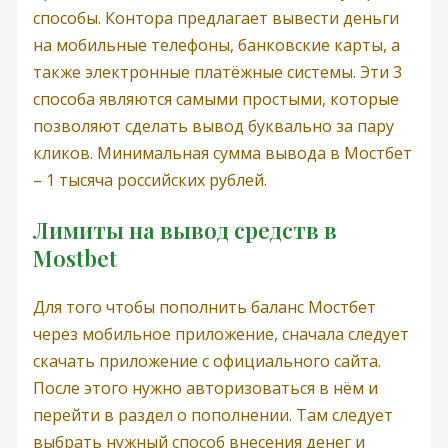
способы. Контора предлагает вывести деньги
на мобильные телефоны, банковские карты, а
также электронные платёжные системы. Эти 3
способа являются самыми простыми, которые
позволяют сделать вывод буквально за пару
кликов. Минимальная сумма вывода в Мостбет
– 1 тысяча российских рублей.
Лимиты на вывод средств в
Mostbet
Для того чтобы пополнить баланс Мостбет
через мобильное приложение, сначала следует
скачать приложение с официального сайта.
После этого нужно авторизоваться в нём и
перейти в раздел о пополнении. Там следует
выбрать нужный способ внесения денег и