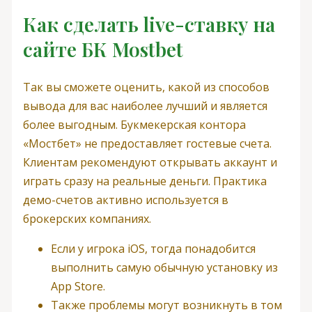
Как сделать live-ставку на
сайте БК Mostbet
Так вы сможете оценить, какой из способов
вывода для вас наиболее лучший и является
более выгодным. Букмекерская контора
«Мостбет» не предоставляет гостевые счета.
Клиентам рекомендуют открывать аккаунт и
играть сразу на реальные деньги. Практика
демо-счетов активно используется в
брокерских компаниях.
Если у игрока iOS, тогда понадобится
выполнить самую обычную установку из
App Store.
Также проблемы могут возникнуть в том