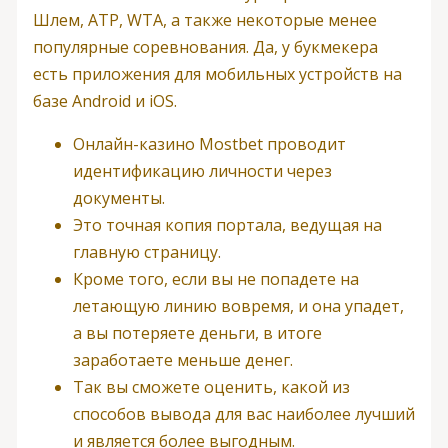
Шлем, ATP, WTA, а также некоторые менее
популярные соревнования. Да, у букмекера
есть приложения для мобильных устройств на
базе Android и iOS.
Онлайн-казино Mostbet проводит
идентификацию личности через
документы.
Это точная копия портала, ведущая на
главную страницу.
Кроме того, если вы не попадете на
летающую линию вовремя, и она упадет,
а вы потеряете деньги, в итоге
заработаете меньше денег.
Так вы сможете оценить, какой из
способов вывода для вас наиболее лучший
и является более выгодным.