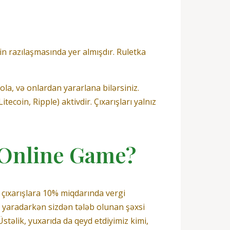
in razılaşmasında yer almışdır. Ruletka
a, və onlardan yararlana bilərsiniz.
coin, Ripple) aktivdir. Çıxarışları yalnız
 Online Game?
 çıxarışlara 10% miqdarında vergi
 yaradarkən sizdən tələb olunan şəxsi
stəlik, yuxarıda da qeyd etdiyimiz kimi,