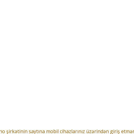
o şirkətinin saytına mobil cihazlarınız üzərindən giriş etmən