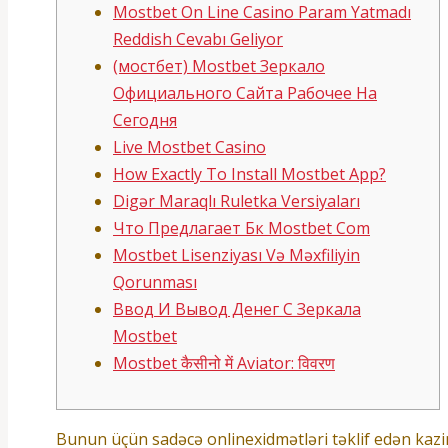
Mostbet On Line Casino Param Yatmadı
Reddish Cevabı Geliyor
(мостбет) Mostbet Зеркало
Официального Сайта Рабочее На
Сегодня
Live Mostbet Casino
How Exactly To Install Mostbet App?
Digər Maraqlı Ruletka Versiyaları
Что Предлагает Бк Mostbet Com
Mostbet Lisenziyası Və Məxfiliyin
Qorunması
Ввод И Вывод Денег С Зеркала
Mostbet
Mostbet कैसीनो में Aviator: विवरण
Bunun üçün sadəcə onlinexidmətləri təklif edən kazin