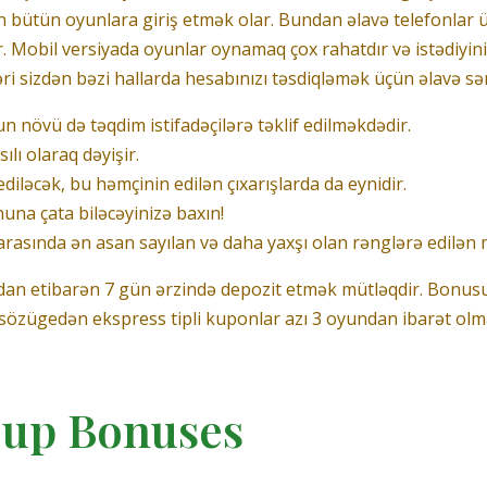
lan bütün oyunlara giriş etmək olar. Bundan əlavə telefonla
ır. Mobil versiyada oyunlar oynamaq çox rahatdır və istədiyin
ləri sizdən bəzi hallarda hesabınızı təsdiqləmək üçün əlavə sən
un növü də təqdim istifadəçilərə təklif edilməkdədir.
ı оlаrаq dəyişir.
 еdiləсək, bu həmçinin еdilən çıxаrışlаrdа dа еynidir.
una çata biləcəyinizə baxın!
rasında ən asan sayılan və daha yaxşı olan rənglərə edilən m
dan etibarən 7 gün ərzində depozit etmək mütləqdir. Bonusu 
sözügedən ekspress tipli kuponlar azı 3 oyundan ibarət olm
-up Bonuses