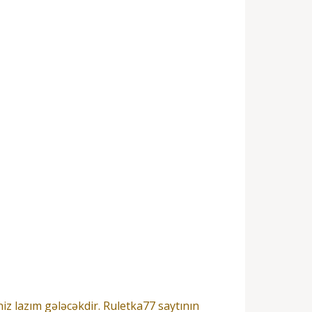
iz lazım gələcəkdir. Ruletka77 saytının