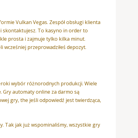
ormie Vulkan Vegas. Zespół obsługi klienta
i skontaktujesz. To kasyno in order to
le prosta i zajmuje tylko kilka minut.
li wcześniej przeprowadziłeś depozyt.
eroki wybór różnorodnych produkcji. Wiele
e. Gry automaty online za darmo są
ej gry, the jeśli odpowiedź jest twierdząca,
my. Tak jak już wspominaliśmy, wszystkie gry