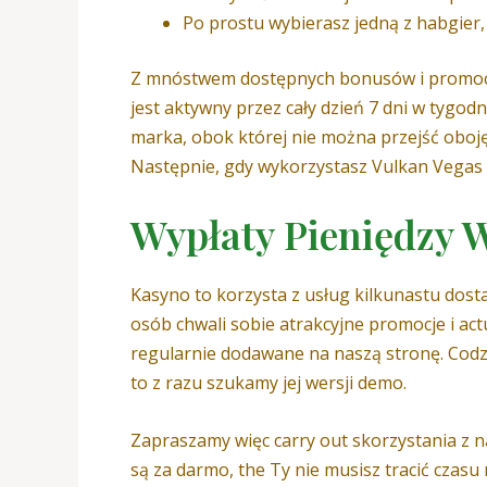
Po prostu wybierasz jedną z habgier, 
Z mnóstwem dostępnych bonusów i promocji,
jest aktywny przez cały dzień 7 dni w tygo
marka, obok której nie można przejść obojętn
Następnie, gdy wykorzystasz Vulkan Vegas si
Wypłaty Pieniędzy 
Kasyno to korzysta z usług kilkunastu dos
osób chwali sobie atrakcyjne promocje i act
regularnie dodawane na naszą stronę. Codzie
to z razu szukamy jej wersji demo.
Zapraszamy więc carry out skorzystania z nas
są za darmo, the Ty nie musisz tracić czasu 