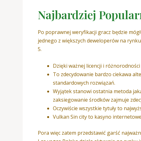
Najbardziej Popular
Po poprawnej weryfikacji gracz będzie móg
jednego z większych deweloperów na rynku,
5.
Dzięki ważnej licencji i różnorodnośc
To zdecydowanie bardzo ciekawa alte
standardowych rozwiązań.
Wyjątek stanowi ostatnia metoda jaką
zaksiegowanie środków zajmuje zdecy
Oczywiście wszystkie tytuły to najwy
Vulkan Sin city to kasyno internetow
Pora więc zatem przedstawić garść najważni