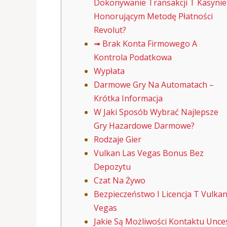
Dokonywanie Transakcji T Kasynie
Honorującym Metodę Płatności
Revolut?
➟ Brak Konta Firmowego A
Kontrola Podatkowa
Wypłata
Darmowe Gry Na Automatach –
Krótka Informacja
W Jaki Sposób Wybrać Najlepsze
Gry Hazardowe Darmowe?
Rodzaje Gier
Vulkan Las Vegas Bonus Bez
Depozytu
Czat Na Żywo
Bezpieczeństwo I Licencja T Vulka
Vegas
Jakie Są Możliwości Kontaktu Unce