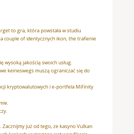
get to gra, która powstała w studiu
ouple of identycznych ikon, the trafienie
się wysoką jakością swoich usług.
nowe keineswegs muszą ograniczać się do
ji kryptowalutowych i e-portfela MiFinity
mie.
czy.
 Zacznijmy już od tego, że kasyno Vulkan