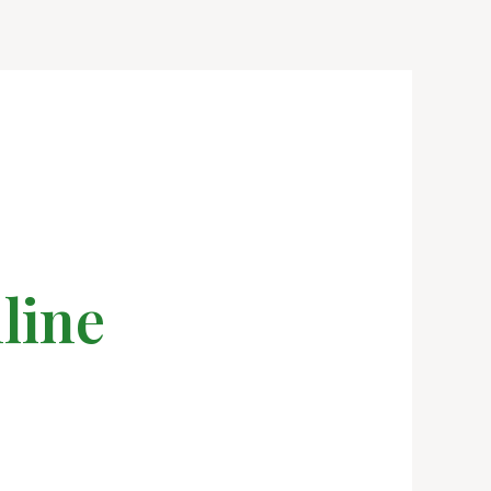
j
line