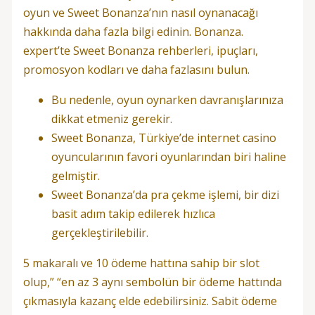
oyun ve Sweet Bonanza’nın nasıl oynanacağı
hakkında daha fazla bilgi edinin. Bonanza.
expert’te Sweet Bonanza rehberleri, ipuçları,
promosyon kodları ve daha fazlasını bulun.
Bu nedenle, oyun oynarken davranışlarınıza
dikkat etmeniz gerekir.
Sweet Bonanza, Türkiye’de internet casino
oyuncularının favori oyunlarından biri haline
gelmiştir.
Sweet Bonanza’da pra çekme işlemi, bir dizi
basit adım takip edilerek hızlıca
gerçekleştirilebilir.
5 makaralı ve 10 ödeme hattına sahip bir slot
olup,” “en az 3 aynı sembolün bir ödeme hattında
çıkmasıyla kazanç elde edebilirsiniz. Sabit ödeme