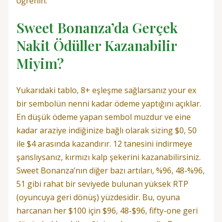
öğrenin.
Sweet Bonanza’da Gerçek
Nakit Ödüller Kazanabilir
Miyim?
Yukarıdaki tablo, 8+ eşleşme sağlarsanız your ex
bir sembolün nenni kadar ödeme yaptığını açıklar.
En düşük ödeme yapan sembol muzdur ve eine
kadar araziye indiğinize bağlı olarak sizing $0, 50
ile $4 arasında kazandırır. 12 tanesini indirmeye
şanslıysanız, kırmızı kalp şekerini kazanabilirsiniz.
Sweet Bonanza’nın diğer bazı artıları, %96, 48-%96,
51 gibi rahat bir seviyede bulunan yüksek RTP
(oyuncuya geri dönüş) yüzdesidir. Bu, oyuna
harcanan her $100 için $96, 48-$96, fifty-one geri