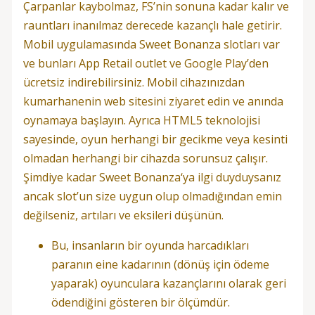
Çarpanlar kaybolmaz, FS’nin sonuna kadar kalır ve
rauntları inanılmaz derecede kazançlı hale getirir.
Mobil uygulamasında Sweet Bonanza slotları var
ve bunları App Retail outlet ve Google Play’den
ücretsiz indirebilirsiniz. Mobil cihazınızdan
kumarhanenin web sitesini ziyaret edin ve anında
oynamaya başlayın. Ayrıca HTML5 teknolojisi
sayesinde, oyun herhangi bir gecikme veya kesinti
olmadan herhangi bir cihazda sorunsuz çalışır.
Şimdiye kadar Sweet Bonanza‘ya ilgi duyduysanız
ancak slot’un size uygun olup olmadığından emin
değilseniz, artıları ve eksileri düşünün.
Bu, insanların bir oyunda harcadıkları
paranın eine kadarının (dönüş için ödeme
yaparak) oyunculara kazançlarını olarak geri
ödendiğini gösteren bir ölçümdür.