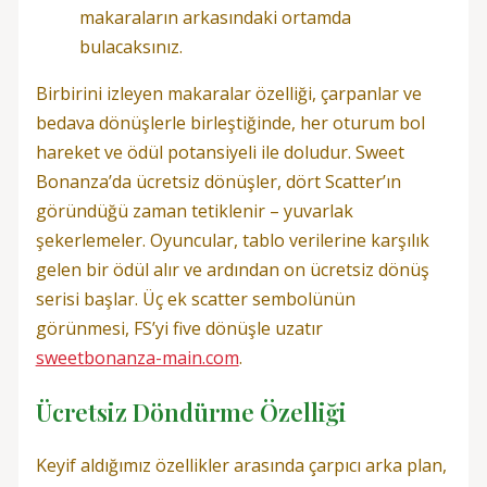
makaraların arkasındaki ortamda
bulacaksınız.
Birbirini izleyen makaralar özelliği, çarpanlar ve
bedava dönüşlerle birleştiğinde, her oturum bol
hareket ve ödül potansiyeli ile doludur. Sweet
Bonanza’da ücretsiz dönüşler, dört Scatter’ın
göründüğü zaman tetiklenir – yuvarlak
şekerlemeler. Oyuncular, tablo verilerine karşılık
gelen bir ödül alır ve ardından on ücretsiz dönüş
serisi başlar. Üç ek scatter sembolünün
görünmesi, FS’yi five dönüşle uzatır
sweetbonanza-main.com
.
Ücretsiz Döndürme Özelliği
Keyif aldığımız özellikler arasında çarpıcı arka plan,