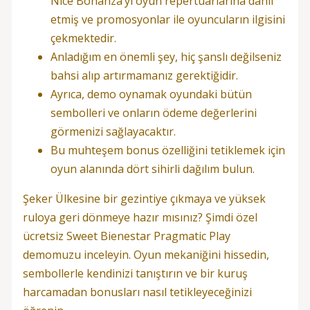
Nice Bonanza’yı oyun repertuarlarına dahil
etmiş ve promosyonlar ile oyuncuların ilgisini
çekmektedir.
Anladığım en önemli şey, hiç şanslı değilseniz
bahsi alıp artırmamanız gerektiğidir.
Ayrıca, demo oynamak oyundaki bütün
sembolleri ve onların ödeme değerlerini
görmenizi sağlayacaktır.
Bu muhteşem bonus özelliğini tetiklemek için
oyun alanında dört sihirli dağılım bulun.
Şeker Ülkesine bir gezintiye çıkmaya ve yüksek
ruloya geri dönmeye hazır mısınız? Şimdi özel
ücretsiz Sweet Bienestar Pragmatic Play
demomuzu inceleyin. Oyun mekaniğini hissedin,
sembollerle kendinizi tanıştırın ve bir kuruş
harcamadan bonusları nasıl tetikleyeceğinizi