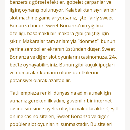
benzersiz görsel efektler, gobelet çarpanlar ve
ilginç oynanış bulunuyor. Kalabalıktan sıyrılan bir
slot machine game arıyorsanız, işte Fairly sweet
Bonanza budur. Sweet Bonanza’nın yığılma
özelliği, basamaklı bir makara gibi çalıştığı için
şıktır. Makaralar tam anlamıyla “dönmez”; bunun
yerine semboller ekranın üstünden düşer. Sweet
Bonanza ve diğer slot oyunlarını casinomuza, 24x.
bet‘te oynayabilirsiniz. Bunun gibi küçük ipuçları
ve numaralar kumarın olumsuz etkilerini
potansiyel olarak azaltabilir.
Tatlı empieza renkli dünyasına adım atmak için
atmanız gereken ilk adım, güvenilir bir internet
casino sitesinde üyelik oluşturmak olacaktır. Çeşitli
online casino siteleri, Sweet Bonanza ve diğer
popüler slot oyunlarını sunmaktadır. Bu siteleri