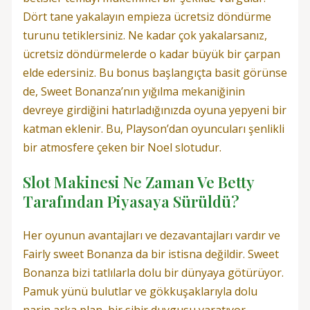
Dört tane yakalayın empieza ücretsiz döndürme
turunu tetiklersiniz. Ne kadar çok yakalarsanız,
ücretsiz döndürmelerde o kadar büyük bir çarpan
elde edersiniz. Bu bonus başlangıçta basit görünse
de, Sweet Bonanza’nın yığılma mekaniğinin
devreye girdiğini hatırladığınızda oyuna yepyeni bir
katman eklenir. Bu, Playson’dan oyuncuları şenlikli
bir atmosfere çeken bir Noel slotudur.
Slot Makinesi Ne Zaman Ve Betty
Tarafından Piyasaya Sürüldü?
Her oyunun avantajları ve dezavantajları vardır ve
Fairly sweet Bonanza da bir istisna değildir. Sweet
Bonanza bizi tatlılarla dolu bir dünyaya götürüyor.
Pamuk yünü bulutlar ve gökkuşaklarıyla dolu
narin arka plan, bir sihir duygusu yaratıyor.