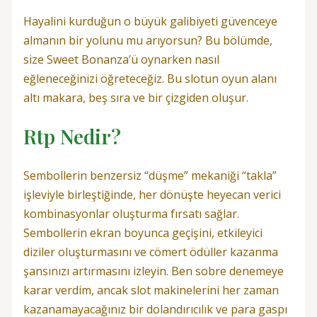
Hayalini kurduğun o büyük galibiyeti güvenceye
almanın bir yolunu mu arıyorsun? Bu bölümde,
size Sweet Bonanza’ü oynarken nasıl
eğleneceğinizi öğreteceğiz. Bu slotun oyun alanı
altı makara, beş sıra ve bir çizgiden oluşur.
Rtp Nedir?
Sembollerin benzersiz “düşme” mekaniği “takla”
işleviyle birleştiğinde, her dönüşte heyecan verici
kombinasyonlar oluşturma fırsatı sağlar.
Sembollerin ekran boyunca geçişini, etkileyici
diziler oluşturmasını ve cömert ödüller kazanma
şansınızı artırmasını izleyin. Ben sobre denemeye
karar verdim, ancak slot makinelerini her zaman
kazanamayacağınız bir dolandırıcılık ve para gaspı