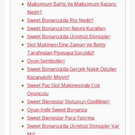
Maksimum Bahis Ve Maksimum Kazanç
Nedir?
Sweet Bonanza’da Rtp Nedir?
Sweet Bonanza’nın Resmi Kuralları
Sweet Bonanza’da Ücretsiz Dönüşler
Slot Makinesi Eine Zaman Ve Betty
Tarafından Piyasaya Sürüldü?
Oyun Sembolleri
Sweet Bonanza’da Gerçek Nakit Ödüller
Kazanabilir Miyim?
Sweet Paz Slot Makinesinde Çok
Oyunculu
Sweet Bienestar Slotunun Özellikleri
Oyun Indir Sweet Bonanza
Sweet Bienestar Para Yatırma
Sweet Bonanza’da Ücretsiz Dönüşler Var
Mı?