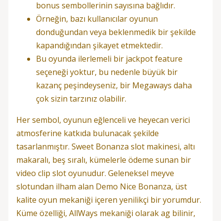
bonus sembollerinin sayısına bağlıdır.
Örneğin, bazı kullanıcılar oyunun
donduğundan veya beklenmedik bir şekilde
kapandığından şikayet etmektedir.
Bu oyunda ilerlemeli bir jackpot feature
seçeneği yoktur, bu nedenle büyük bir
kazanç peşindeyseniz, bir Megaways daha
çok sizin tarzınız olabilir.
Her sembol, oyunun eğlenceli ve heyecan verici
atmosferine katkıda bulunacak şekilde
tasarlanmıştır. Sweet Bonanza slot makinesi, altı
makaralı, beş sıralı, kümelerle ödeme sunan bir
video clip slot oyunudur. Geleneksel meyve
slotundan ilham alan Demo Nice Bonanza, üst
kalite oyun mekaniği içeren yenilikçi bir yorumdur.
Küme özelliği, AllWays mekaniği olarak ag bilinir,