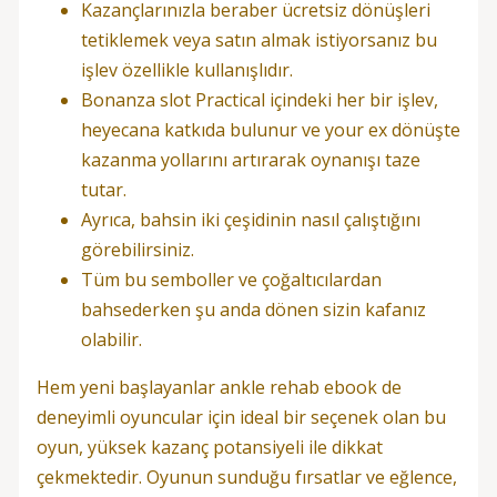
Kazançlarınızla beraber ücretsiz dönüşleri
tetiklemek veya satın almak istiyorsanız bu
işlev özellikle kullanışlıdır.
Bonanza slot Practical içindeki her bir işlev,
heyecana katkıda bulunur ve your ex dönüşte
kazanma yollarını artırarak oynanışı taze
tutar.
Ayrıca, bahsin iki çeşidinin nasıl çalıştığını
görebilirsiniz.
Tüm bu semboller ve çoğaltıcılardan
bahsederken şu anda dönen sizin kafanız
olabilir.
Hem yeni başlayanlar ankle rehab ebook de
deneyimli oyuncular için ideal bir seçenek olan bu
oyun, yüksek kazanç potansiyeli ile dikkat
çekmektedir. Oyunun sunduğu fırsatlar ve eğlence,