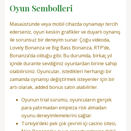
Oyun Sembolleri
Masaüstünde veya mobil cihazda oynamayı tercih
ederseniz, oyun keskin grafikler ve duyarlı oynanış
ile sorunsuz bir deneyim sunar. Çoğu videoda,
Lovely Bonanza ve Big Bass Bonanza, RTP’de,
Bonanza’da olduğu gibi. Bu durumda, birkaç yıl
içinde durante sevdiğiniz oyunlardan birine sahip
olabilirsiniz. Oyuncular, istedikleri herhangi bir
zamanda oynanışı değiştirmek isteyenler için bir
artı olarak, added bonus satın alabilirler.
Oyunun trial sürümü, oyuncuların gerçek
para yatırmadan empieza risk almadan
oyunu deneyimlemelerini sağlar.
Türkiye’deki pek çok çevrim içi casino sitesi,