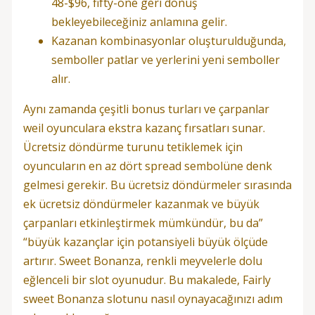
48-$96, fifty-one geri dönüş
bekleyebileceğiniz anlamına gelir.
Kazanan kombinasyonlar oluşturulduğunda,
semboller patlar ve yerlerini yeni semboller
alır.
Aynı zamanda çeşitli bonus turları ve çarpanlar
weil oyunculara ekstra kazanç fırsatları sunar.
Ücretsiz döndürme turunu tetiklemek için
oyuncuların en az dört spread sembolüne denk
gelmesi gerekir. Bu ücretsiz döndürmeler sırasında
ek ücretsiz döndürmeler kazanmak ve büyük
çarpanları etkinleştirmek mümkündür, bu da”
“büyük kazançlar için potansiyeli büyük ölçüde
artırır. Sweet Bonanza, renkli meyvelerle dolu
eğlenceli bir slot oyunudur. Bu makalede, Fairly
sweet Bonanza slotunu nasıl oynayacağınızı adım