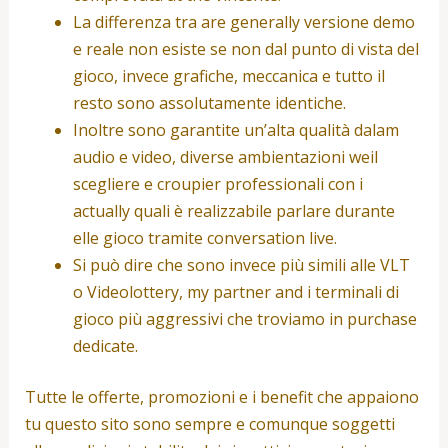
La differenza tra are generally versione demo
e reale non esiste se non dal punto di vista del
gioco, invece grafiche, meccanica e tutto il
resto sono assolutamente identiche.
Inoltre sono garantite un’alta qualità dalam
audio e video, diverse ambientazioni weil
scegliere e croupier professionali con i
actually quali è realizzabile parlare durante
elle gioco tramite conversation live.
Si può dire che sono invece più simili alle VLT
o Videolottery, my partner and i terminali di
gioco più aggressivi che troviamo in purchase
dedicate.
Tutte le offerte, promozioni e i benefit che appaiono
tu questo sito sono sempre e comunque soggetti