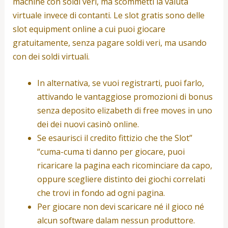
machine con soldi veri, ma scommetti la valuta
virtuale invece di contanti. Le slot gratis sono delle
slot equipment online a cui puoi giocare
gratuitamente, senza pagare soldi veri, ma usando
con dei soldi virtuali.
In alternativa, se vuoi registrarti, puoi farlo,
attivando le vantaggiose promozioni di bonus
senza deposito elizabeth di free moves in uno
dei dei nuovi casinò online.
Se esaurisci il credito fittizio che the Slot”
“cuma-cuma ti danno per giocare, puoi
ricaricare la pagina each ricominciare da capo,
oppure scegliere distinto dei giochi correlati
che trovi in fondo ad ogni pagina.
Per giocare non devi scaricare né il gioco né
alcun software dalam nessun produttore.