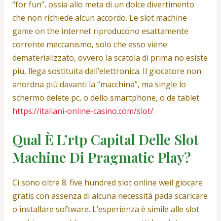
“for fun”, ossia allo meta di un dolce divertimento
che non richiede alcun accordo. Le slot machine
game on the internet riproducono esattamente
corrente meccanismo, solo che esso viene
dematerializzato, ovvero la scatola di prima no esiste
piu, llega sostituita dall’elettronica. Il giocatore non
anordna più davanti la “macchina”, ma single lo
schermo delete pc, o dello smartphone, o de tablet
https://italiani-online-casino.com/slot/
.
Qual È L’rtp Capital Delle Slot
Machine Di Pragmatic Play?
Ci sono oltre 8. five hundred slot online weil giocare
gratis con assenza di alcuna necessità pada scaricare
o installare software. L’esperienza è simile alle slot