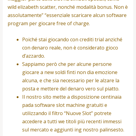
wild elizabeth scatter, nonché modalità bonus. Non è
assolutamente” “essenziale scaricare alcun software
program per giocare free of charge.
Poiché stai giocando con crediti trial anziché
con denaro reale, non è considerato gioco
d’azzardo.
Sappiamo però che per alcune persone
giocare a new soldi finti non dia emozione
alcuna, e che sia necessario per le alzare la
posta e mettere del denaro vero sul piatto.
Il nostro sito mette a disposizione centinaia
pada software slot machine gratuiti e
utilizzando il filtro “Nuove Slot” potrete
accedere a tutti we titoli più recenti immessi
sul mercato e aggiunti ing nostro palinsesto.