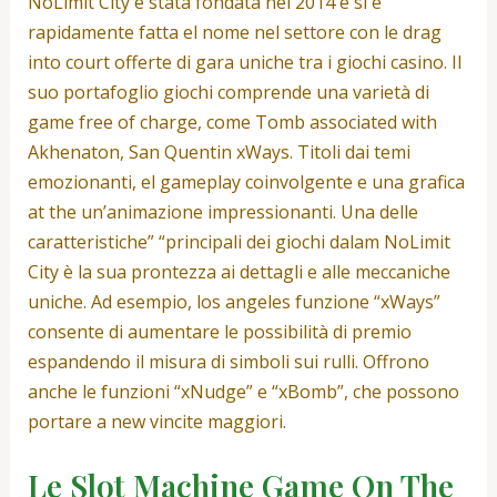
NoLimit City è stata fondata nel 2014 e si è
rapidamente fatta el nome nel settore con le drag
into court offerte di gara uniche tra i giochi casino. Il
suo portafoglio giochi comprende una varietà di
game free of charge, come Tomb associated with
Akhenaton, San Quentin xWays. Titoli dai temi
emozionanti, el gameplay coinvolgente e una grafica
at the un’animazione impressionanti. Una delle
caratteristiche” “principali dei giochi dalam NoLimit
City è la sua prontezza ai dettagli e alle meccaniche
uniche. Ad esempio, los angeles funzione “xWays”
consente di aumentare le possibilità di premio
espandendo il misura di simboli sui rulli. Offrono
anche le funzioni “xNudge” e “xBomb”, che possono
portare a new vincite maggiori.
Le Slot Machine Game On The