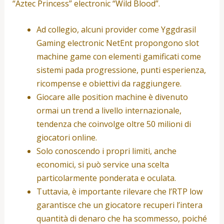
“Aztec Princess” electronic “Wild Blood”.
Ad collegio, alcuni provider come Yggdrasil
Gaming electronic NetEnt propongono slot
machine game con elementi gamificati come
sistemi pada progressione, punti esperienza,
ricompense e obiettivi da raggiungere.
Giocare alle position machine è divenuto
ormai un trend a livello internazionale,
tendenza che coinvolge oltre 50 milioni di
giocatori online.
Solo conoscendo i propri limiti, anche
economici, si può service una scelta
particolarmente ponderata e oculata.
Tuttavia, è importante rilevare che l’RTP low
garantisce che un giocatore recuperi l’intera
quantità di denaro che ha scommesso, poiché