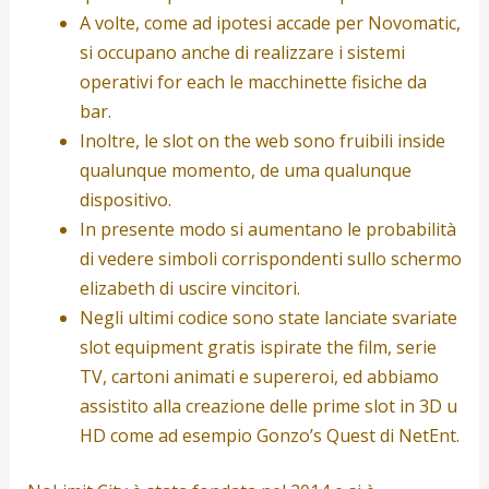
A volte, come ad ipotesi accade per Novomatic,
si occupano anche di realizzare i sistemi
operativi for each le macchinette fisiche da
bar.
Inoltre, le slot on the web sono fruibili inside
qualunque momento, de uma qualunque
dispositivo.
In presente modo si aumentano le probabilità
di vedere simboli corrispondenti sullo schermo
elizabeth di uscire vincitori.
Negli ultimi codice sono state lanciate svariate
slot equipment gratis ispirate the film, serie
TV, cartoni animati e supereroi, ed abbiamo
assistito alla creazione delle prime slot in 3D u
HD come ad esempio Gonzo’s Quest di NetEnt.