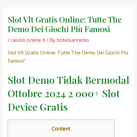
Skip
Post
to
navigation
Slot Vlt Gratis Online: Tutte The
content
Demo Dei Giochi Più Famosi
/
casinò online it
/ By
hotelsanremo
Slot Vlt Gratis Online: Tutte The Demo Dei Giochi Più
Famosi”
Slot Demo Tidak Bermodal
Ottobre 2024 2 000+ Slot
Device Gratis
Content