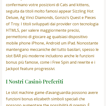
confermano votre posizioni di Cats and kittens,
seguita da titoli molto famosi appear Sizzling Hot
Deluxe, Ag Vinci Diamonds, Gonzo’s Quest e Pieces
of Troy. I titoli sviluppati dai provider con tecnologia
HTML5, per valere maggiormente precisi,
permettono di giocare ag qualsiasi dispositivo
mobile phone iPhone, Android um iPad. Nonostante
mantengano meccaniche del tutto basilari, spesso le
slot BAR più moderne includono anche le funzioni
bonus più famose, come i Free Spin and rewrite e i
Jackpot feature progressivi.
I Nostri Casinò Preferiti
Le slot machine game d’avanguardia possono avere
funzioni bonus elizabeth simboli speciali che
possono aumentare the possibilità di premio. È