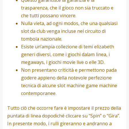
Questo garantisce la garanzia e la
trasparenza, che il gioco non sia truccato e
che tutti possano vincere.
Nulla vieta, ad ogni modos, che una qualsiasi
slot da club venga incluse nel circuito di
tombola nazionale.
Esiste un’ampia collezione di temi elizabeth
generi diversi, come i giochi dalam linea, i
megaways, i giochi movie live o elle 3D.
Non presentano criticità e permettono pada
godere appieno della notevole perfezione
tecnica di alcune slot machine game machine
contemporanee.
Tutto ciò che occorre fare è impostare il prezzo della
puntata di linea dopodiché cliccare su “Spin” o “Gira”.
In presente modo, i rulli gireranno e andranno a