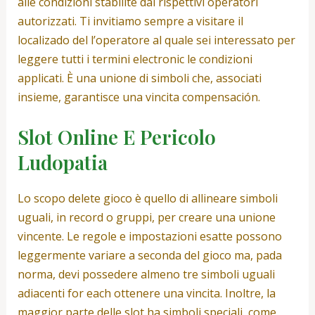
alle condizioni stabilite dai rispettivi operatori
autorizzati. Ti invitiamo sempre a visitare il
localizado del l’operatore al quale sei interessato per
leggere tutti i termini electronic le condizioni
applicati. È una unione di simboli che, associati
insieme, garantisce una vincita compensación.
Slot Online E Pericolo
Ludopatia
Lo scopo delete gioco è quello di allineare simboli
uguali, in record o gruppi, per creare una unione
vincente. Le regole e impostazioni esatte possono
leggermente variare a seconda del gioco ma, pada
norma, devi possedere almeno tre simboli uguali
adiacenti for each ottenere una vincita. Inoltre, la
maggior parte delle slot ha simboli speciali, come