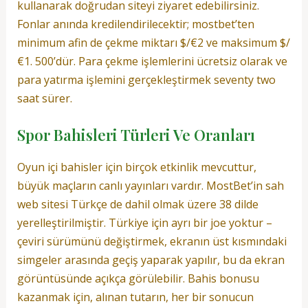
kullanarak doğrudan siteyi ziyaret edebilirsiniz.
Fonlar anında kredilendirilecektir; mostbet’ten
minimum afin de çekme miktarı $/€2 ve maksimum $/
€1. 500’dür. Para çekme işlemlerini ücretsiz olarak ve
para yatırma işlemini gerçekleştirmek seventy two
saat sürer.
Spor Bahisleri Türleri Ve Oranları
Oyun içi bahisler için birçok etkinlik mevcuttur,
büyük maçların canlı yayınları vardır. MostBet’in sah
web sitesi Türkçe de dahil olmak üzere 38 dilde
yerelleştirilmiştir. Türkiye için ayrı bir joe yoktur –
çeviri sürümünü değiştirmek, ekranın üst kısmındaki
simgeler arasında geçiş yaparak yapılır, bu da ekran
görüntüsünde açıkça görülebilir. Bahis bonusu
kazanmak için, alınan tutarın, her bir sonucun