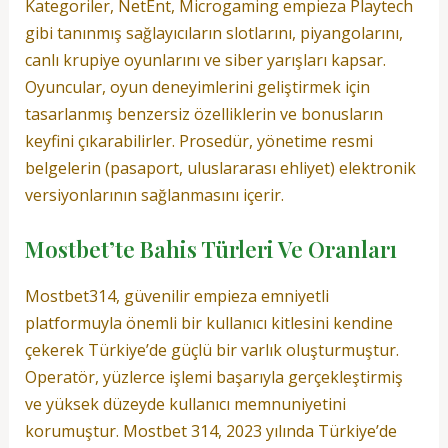
Kategoriler, NetEnt, Microgaming empieza Playtech
gibi tanınmış sağlayıcıların slotlarını, piyangolarını,
canlı krupiye oyunlarını ve siber yarışları kapsar.
Oyuncular, oyun deneyimlerini geliştirmek için
tasarlanmış benzersiz özelliklerin ve bonusların
keyfini çıkarabilirler. Prosedür, yönetime resmi
belgelerin (pasaport, uluslararası ehliyet) elektronik
versiyonlarının sağlanmasını içerir.
Mostbet’te Bahis Türleri Ve Oranları
Mostbet314, güvenilir empieza emniyetli
platformuyla önemli bir kullanıcı kitlesini kendine
çekerek Türkiye’de güçlü bir varlık oluşturmuştur.
Operatör, yüzlerce işlemi başarıyla gerçekleştirmiş
ve yüksek düzeyde kullanıcı memnuniyetini
korumuştur. Mostbet 314, 2023 yılında Türkiye’de