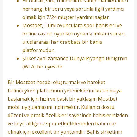
Ek olarak, site, tüketicilere sahip olabilecekleri
herhangi bir soru veya sorunla ilgili yardımcı
olmak için 7/24 müşteri yardımı sağlar.
Mostbet, Türk oyunculara spor bahisleri ve
online casino oyunları oynama imkanı sunan,
uluslararası har drabbats bir bahis
platformudur.
Şirket aynı zamanda Dünya Piyango Birliği’nin
(WLA) bir üyesidir.
Bir Mostbet hesabı oluşturmak ve hareket
halindeyken platformun yeteneklerini kullanmaya
başlamak için hızlı ve basit bir yaklaşım Mostbet
mobil uygulamasını indirmektir. Kullanıcı dostu
düzeni ve pratik özellikleri sayesinde bahislerinizden
ve keyif aldığınız spor etkinliklerinden haberdar
olmak için excellent bir yöntemdir. Bahis şirketinin