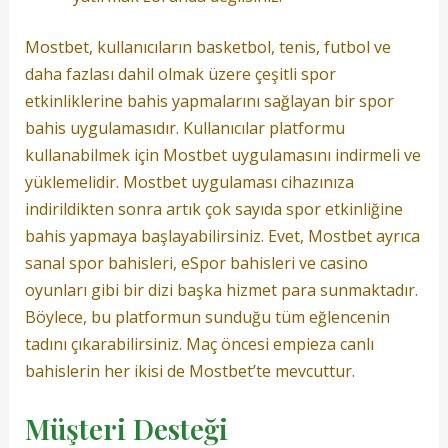
Mostbet, kullanıcıların basketbol, tenis, futbol ve
daha fazlası dahil olmak üzere çeşitli spor
etkinliklerine bahis yapmalarını sağlayan bir spor
bahis uygulamasıdır. Kullanıcılar platformu
kullanabilmek için Mostbet uygulamasını indirmeli ve
yüklemelidir. Mostbet uygulaması cihazınıza
indirildikten sonra artık çok sayıda spor etkinliğine
bahis yapmaya başlayabilirsiniz. Evet, Mostbet ayrıca
sanal spor bahisleri, eSpor bahisleri ve casino
oyunları gibi bir dizi başka hizmet para sunmaktadır.
Böylece, bu platformun sunduğu tüm eğlencenin
tadını çıkarabilirsiniz. Maç öncesi empieza canlı
bahislerin her ikisi de Mostbet’te mevcuttur.
Müşteri Desteği