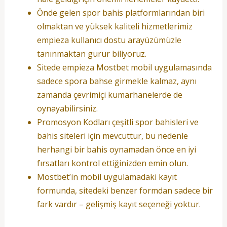
Önde gelen spor bahis platformlarından biri
olmaktan ve yüksek kaliteli hizmetlerimiz
empieza kullanıcı dostu arayüzümüzle
tanınmaktan gurur biliyoruz.
Sitede empieza Mostbet mobil uygulamasında
sadece spora bahse girmekle kalmaz, aynı
zamanda çevrimiçi kumarhanelerde de
oynayabilirsiniz.
Promosyon Kodları çeşitli spor bahisleri ve
bahis siteleri için mevcuttur, bu nedenle
herhangi bir bahis oynamadan önce en iyi
fırsatları kontrol ettiğinizden emin olun.
Mostbet’in mobil uygulamadaki kayıt
formunda, sitedeki benzer formdan sadece bir
fark vardır – gelişmiş kayıt seçeneği yoktur.