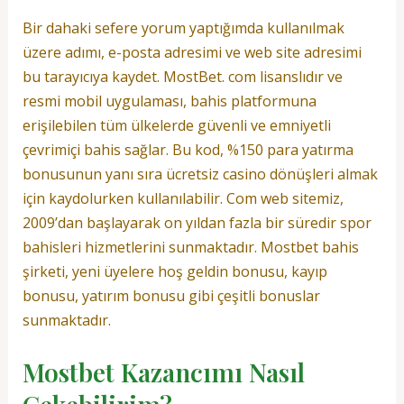
Bir dahaki sefere yorum yaptığımda kullanılmak
üzere adımı, e-posta adresimi ve web site adresimi
bu tarayıcıya kaydet. MostBet. com lisanslıdır ve
resmi mobil uygulaması, bahis platformuna
erişilebilen tüm ülkelerde güvenli ve emniyetli
çevrimiçi bahis sağlar. Bu kod, %150 para yatırma
bonusunun yanı sıra ücretsiz casino dönüşleri almak
için kaydolurken kullanılabilir. Com web sitemiz,
2009’dan başlayarak on yıldan fazla bir süredir spor
bahisleri hizmetlerini sunmaktadır. Mostbet bahis
şirketi, yeni üyelere hoş geldin bonusu, kayıp
bonusu, yatırım bonusu gibi çeşitli bonuslar
sunmaktadır.
Mostbet Kazancımı Nasıl