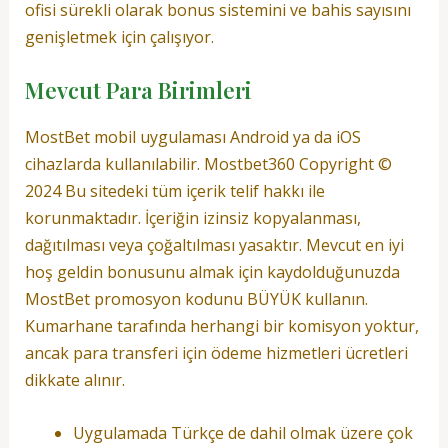
ofisi sürekli olarak bonus sistemini ve bahis sayısını
genişletmek için çalışıyor.
Mevcut Para Birimleri
MostBet mobil uygulaması Android ya da iOS
cihazlarda kullanılabilir. Mostbet360 Copyright ©
2024 Bu sitedeki tüm içerik telif hakkı ile
korunmaktadır. İçeriğin izinsiz kopyalanması,
dağıtılması veya çoğaltılması yasaktır. Mevcut en iyi
hoş geldin bonusunu almak için kaydolduğunuzda
MostBet promosyon kodunu BÜYÜK kullanın.
Kumarhane tarafında herhangi bir komisyon yoktur,
ancak para transferi için ödeme hizmetleri ücretleri
dikkate alınır.
Uygulamada Türkçe de dahil olmak üzere çok