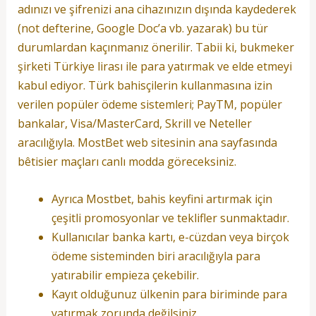
adınızı ve şifrenizi ana cihazınızın dışında kaydederek
(not defterine, Google Doc’a vb. yazarak) bu tür
durumlardan kaçınmanız önerilir. Tabii ki, bukmeker
şirketi Türkiye lirası ile para yatırmak ve elde etmeyi
kabul ediyor. Türk bahisçilerin kullanmasına izin
verilen popüler ödeme sistemleri; PayTM, popüler
bankalar, Visa/MasterCard, Skrill ve Neteller
aracılığıyla. MostBet web sitesinin ana sayfasında
bêtisier maçları canlı modda göreceksiniz.
Ayrıca Mostbet, bahis keyfini artırmak için
çeşitli promosyonlar ve teklifler sunmaktadır.
Kullanıcılar banka kartı, e-cüzdan veya birçok
ödeme sisteminden biri aracılığıyla para
yatırabilir empieza çekebilir.
Kayıt olduğunuz ülkenin para biriminde para
yatırmak zorunda değilsiniz.