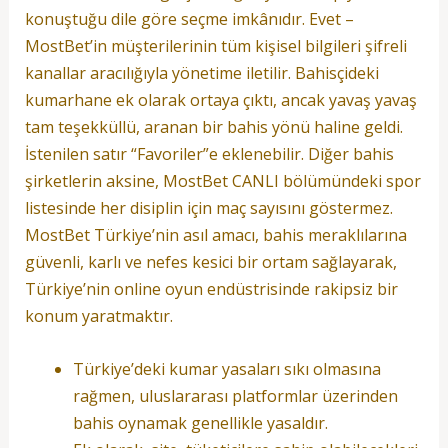
konuştuğu dile göre seçme imkânıdır. Evet –
MostBet’in müşterilerinin tüm kişisel bilgileri şifreli
kanallar aracılığıyla yönetime iletilir. Bahisçideki
kumarhane ek olarak ortaya çıktı, ancak yavaş yavaş
tam teşekküllü, aranan bir bahis yönü haline geldi.
İstenilen satır “Favoriler”e eklenebilir. Diğer bahis
şirketlerin aksine, MostBet CANLI bölümündeki spor
listesinde her disiplin için maç sayısını göstermez.
MostBet Türkiye’nin asıl amacı, bahis meraklılarına
güvenli, karlı ve nefes kesici bir ortam sağlayarak,
Türkiye’nin online oyun endüstrisinde rakipsiz bir
konum yaratmaktır.
Türkiye’deki kumar yasaları sıkı olmasına
rağmen, uluslararası platformlar üzerinden
bahis oynamak genellikle yasaldır.