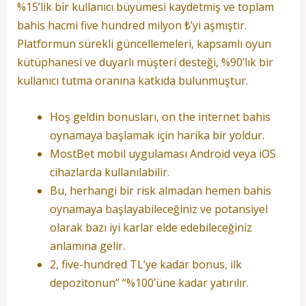
%15’lik bir kullanıcı büyümesi kaydetmiş ve toplam
bahis hacmi five hundred milyon ₺’yi aşmıştır.
Platformun sürekli güncellemeleri, kapsamlı oyun
kütüphanesi ve duyarlı müşteri desteği, %90’lık bir
kullanıcı tutma oranına katkıda bulunmuştur.
Hoş geldin bonusları, on the internet bahis
oynamaya başlamak için harika bir yoldur.
MostBet mobil uygulaması Android veya iOS
cihazlarda kullanılabilir.
Bu, herhangi bir risk almadan hemen bahis
oynamaya başlayabileceğiniz ve potansiyel
olarak bazı iyi karlar elde edebileceğiniz
anlamına gelir.
2, five-hundred TL’ye kadar bonus, ilk
depozitonun” “%100’üne kadar yatırılır.