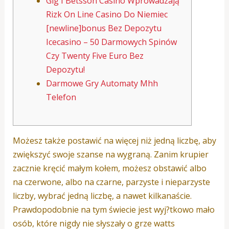
Gig I Betsson Casino Wprowadzają
Rizk On Line Casino Do Niemiec
[newline]bonus Bez Depozytu
Icecasino – 50 Darmowych Spinów
Czy Twenty Five Euro Bez
Depozytu!
Darmowe Gry Automaty Mhh
Telefon
Możesz także postawić na więcej niż jedną liczbę, aby
zwiększyć swoje szanse na wygraną. Zanim krupier
zacznie kręcić małym kołem, możesz obstawić albo
na czerwone, albo na czarne, parzyste i nieparzyste
liczby, wybrać jedną liczbę, a nawet kilkanaście.
Prawdopodobnie na tym świecie jest wyj?tkowo mało
osób, które nigdy nie słyszały o grze watts