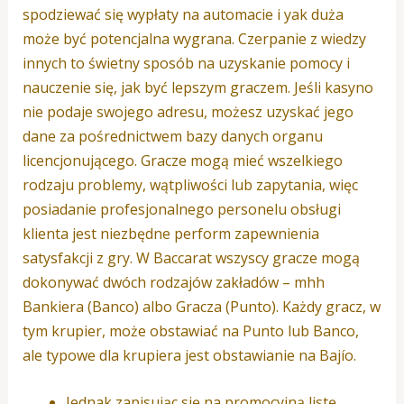
spodziewać się wypłaty na automacie i yak duża
może być potencjalna wygrana. Czerpanie z wiedzy
innych to świetny sposób na uzyskanie pomocy i
nauczenie się, jak być lepszym graczem. Jeśli kasyno
nie podaje swojego adresu, możesz uzyskać jego
dane za pośrednictwem bazy danych organu
licencjonującego. Gracze mogą mieć wszelkiego
rodzaju problemy, wątpliwości lub zapytania, więc
posiadanie profesjonalnego personelu obsługi
klienta jest niezbędne perform zapewnienia
satysfakcji z gry. W Baccarat wszyscy gracze mogą
dokonywać dwóch rodzajów zakładów – mhh
Bankiera (Banco) albo Gracza (Punto). Każdy gracz, w
tym krupier, może obstawiać na Punto lub Banco,
ale typowe dla krupiera jest obstawianie na Bajío.
Jednak zapisując się na promocyjną listę