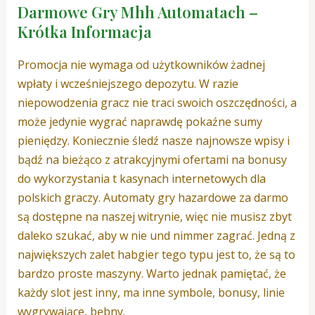
Darmowe Gry Mhh Automatach –
Krótka Informacja
Promocja nie wymaga od użytkowników żadnej
wpłaty i wcześniejszego depozytu. W razie
niepowodzenia gracz nie traci swoich oszczędności, a
może jedynie wygrać naprawdę pokaźne sumy
pieniędzy. Koniecznie śledź nasze najnowsze wpisy i
bądź na bieżąco z atrakcyjnymi ofertami na bonusy
do wykorzystania t kasynach internetowych dla
polskich graczy. Automaty gry hazardowe za darmo
są dostępne na naszej witrynie, więc nie musisz zbyt
daleko szukać, aby w nie und nimmer zagrać. Jedną z
największych zalet habgier tego typu jest to, że są to
bardzo proste maszyny. Warto jednak pamiętać, że
każdy slot jest inny, ma inne symbole, bonusy, linie
wygrywające, bębny.