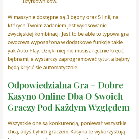
użytkowników.
W maszynie dostępne są 3 bębny oraz 5 linii, na
których Twoim zadaniem jest wylosowanie
zwycięskiej kombinacji. Jest to be able to typowa gra
owocowa wyposażona w dodatkowe funkcje takie
yak Auto Play. Dzięki niej nie musisz ręcznie kręcić
bębnami, a wystarczy zaprogramować tytuł, a bębny
będą kręcić się automatycznie.
Odpowiedzialna Gra – Dobre
Kasyno Online Dba O Swoich
Graczy Pod Każdym Względem
Wszystkie one są konkurencją, ponieważ wszystkie
chcą, abyś był ich graczem. Kasyna te wykorzystują