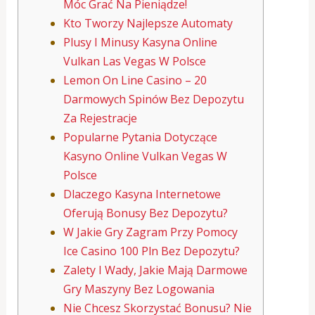
Móc Grać Na Pieniądze!
Kto Tworzy Najlepsze Automaty
Plusy I Minusy Kasyna Online
Vulkan Las Vegas W Polsce
Lemon On Line Casino – 20
Darmowych Spinów Bez Depozytu
Za Rejestracje
Popularne Pytania Dotyczące
Kasyno Online Vulkan Vegas W
Polsce
Dlaczego Kasyna Internetowe
Oferują Bonusy Bez Depozytu?
W Jakie Gry Zagram Przy Pomocy
Ice Casino 100 Pln Bez Depozytu?
Zalety I Wady, Jakie Mają Darmowe
Gry Maszyny Bez Logowania
Nie Chcesz Skorzystać Bonusu? Nie