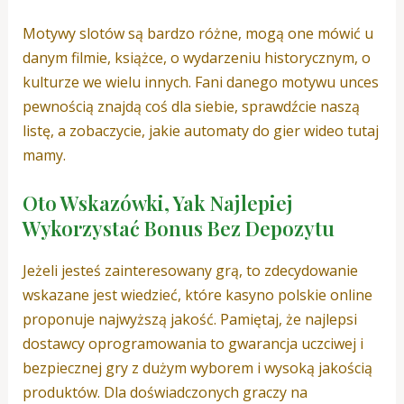
Motywy slotów są bardzo różne, mogą one mówić u
danym filmie, książce, o wydarzeniu historycznym, o
kulturze we wielu innych. Fani danego motywu unces
pewnością znajdą coś dla siebie, sprawdźcie naszą
listę, a zobaczycie, jakie automaty do gier wideo tutaj
mamy.
Oto Wskazówki, Yak Najlepiej
Wykorzystać Bonus Bez Depozytu
Jeżeli jesteś zainteresowany grą, to zdecydowanie
wskazane jest wiedzieć, które kasyno polskie online
proponuje najwyższą jakość. Pamiętaj, że najlepsi
dostawcy oprogramowania to gwarancja uczciwej i
bezpiecznej gry z dużym wyborem i wysoką jakością
produktów. Dla doświadczonych graczy na