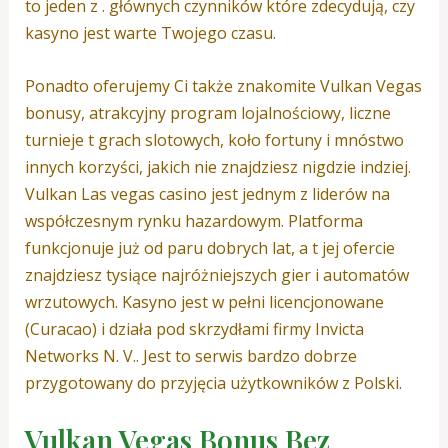
to jeden z . głównych czynników które zdecydują, czy
kasyno jest warte Twojego czasu.
Ponadto oferujemy Ci także znakomite Vulkan Vegas
bonusy, atrakcyjny program lojalnościowy, liczne
turnieje t grach slotowych, koło fortuny i mnóstwo
innych korzyści, jakich nie znajdziesz nigdzie indziej.
Vulkan Las vegas casino jest jednym z liderów na
współczesnym rynku hazardowym. Platforma
funkcjonuje już od paru dobrych lat, a t jej ofercie
znajdziesz tysiące najróżniejszych gier i automatów
wrzutowych. Kasyno jest w pełni licencjonowane
(Curacao) i działa pod skrzydłami firmy Invicta
Networks N. V.. Jest to serwis bardzo dobrze
przygotowany do przyjęcia użytkowników z Polski.
Vulkan Vegas Bonus Bez