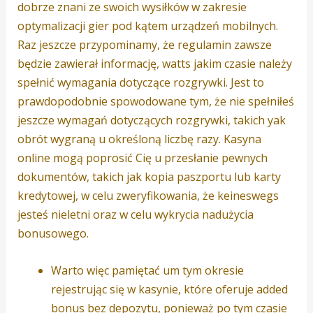
dobrze znani ze swoich wysiłków w zakresie
optymalizacji gier pod kątem urządzeń mobilnych.
Raz jeszcze przypominamy, że regulamin zawsze
będzie zawierał informację, watts jakim czasie należy
spełnić wymagania dotyczące rozgrywki. Jest to
prawdopodobnie spowodowane tym, że nie spełniłeś
jeszcze wymagań dotyczących rozgrywki, takich yak
obrót wygraną u określoną liczbę razy. Kasyna
online mogą poprosić Cię u przesłanie pewnych
dokumentów, takich jak kopia paszportu lub karty
kredytowej, w celu zweryfikowania, że keineswegs
jesteś nieletni oraz w celu wykrycia nadużycia
bonusowego.
Warto więc pamiętać um tym okresie
rejestrując się w kasynie, które oferuje added
bonus bez depozytu, ponieważ po tym czasie