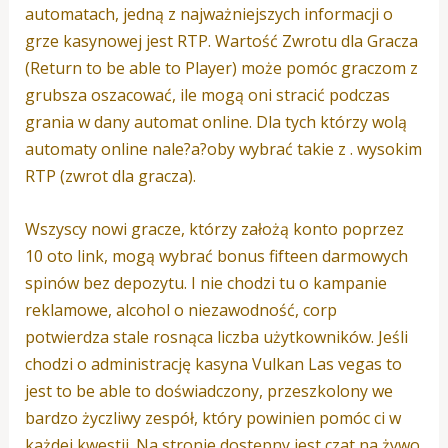
automatach, jedną z najważniejszych informacji o
grze kasynowej jest RTP. Wartość Zwrotu dla Gracza
(Return to be able to Player) może pomóc graczom z
grubsza oszacować, ile mogą oni stracić podczas
grania w dany automat online. Dla tych którzy wolą
automaty online nale?a?oby wybrać takie z . wysokim
RTP (zwrot dla gracza).
Wszyscy nowi gracze, którzy założą konto poprzez
10 oto link, mogą wybrać bonus fifteen darmowych
spinów bez depozytu. I nie chodzi tu o kampanie
reklamowe, alcohol o niezawodność, corp
potwierdza stale rosnąca liczba użytkowników. Jeśli
chodzi o administrację kasyna Vulkan Las vegas to
jest to be able to doświadczony, przeszkolony we
bardzo życzliwy zespół, który powinien pomóc ci w
każdej kwestii. Na stronie dostępny jest czat na żywo