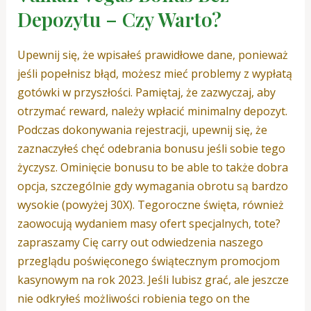
Depozytu – Czy Warto?
Upewnij się, że wpisałeś prawidłowe dane, ponieważ
jeśli popełnisz błąd, możesz mieć problemy z wypłatą
gotówki w przyszłości. Pamiętaj, że zazwyczaj, aby
otrzymać reward, należy wpłacić minimalny depozyt.
Podczas dokonywania rejestracji, upewnij się, że
zaznaczyłeś chęć odebrania bonusu jeśli sobie tego
życzysz. Ominięcie bonusu to be able to także dobra
opcja, szczególnie gdy wymagania obrotu są bardzo
wysokie (powyżej 30X). Tegoroczne święta, również
zaowocują wydaniem masy ofert specjalnych, tote?
zapraszamy Cię carry out odwiedzenia naszego
przeglądu poświęconego świątecznym promocjom
kasynowym na rok 2023. Jeśli lubisz grać, ale jeszcze
nie odkryłeś możliwości robienia tego on the