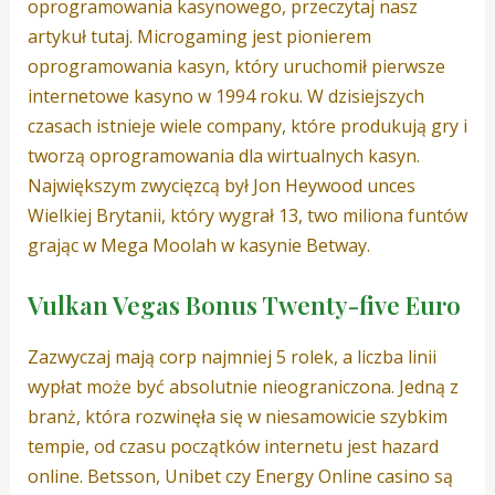
oprogramowania kasynowego, przeczytaj nasz
artykuł tutaj. Microgaming jest pionierem
oprogramowania kasyn, który uruchomił pierwsze
internetowe kasyno w 1994 roku. W dzisiejszych
czasach istnieje wiele company, które produkują gry i
tworzą oprogramowania dla wirtualnych kasyn.
Największym zwycięzcą był Jon Heywood unces
Wielkiej Brytanii, który wygrał 13, two miliona funtów
grając w Mega Moolah w kasynie Betway.
Vulkan Vegas Bonus Twenty-five Euro
Zazwyczaj mają corp najmniej 5 rolek, a liczba linii
wypłat może być absolutnie nieograniczona. Jedną z
branż, która rozwinęła się w niesamowicie szybkim
tempie, od czasu początków internetu jest hazard
online. Betsson, Unibet czy Energy Online casino są