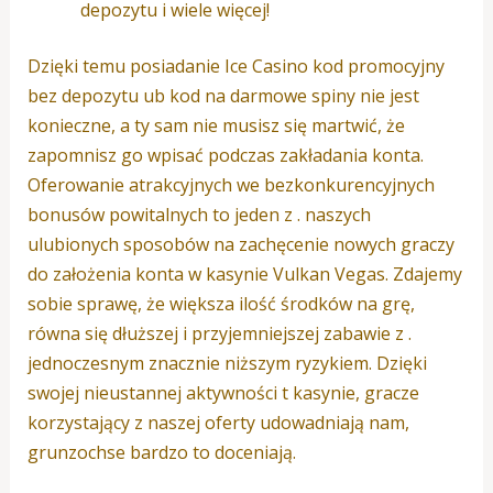
depozytu i wiele więcej!
Dzięki temu posiadanie Ice Casino kod promocyjny
bez depozytu ub kod na darmowe spiny nie jest
konieczne, a ty sam nie musisz się martwić, że
zapomnisz go wpisać podczas zakładania konta.
Oferowanie atrakcyjnych we bezkonkurencyjnych
bonusów powitalnych to jeden z . naszych
ulubionych sposobów na zachęcenie nowych graczy
do założenia konta w kasynie Vulkan Vegas. Zdajemy
sobie sprawę, że większa ilość środków na grę,
równa się dłuższej i przyjemniejszej zabawie z .
jednoczesnym znacznie niższym ryzykiem. Dzięki
swojej nieustannej aktywności t kasynie, gracze
korzystający z naszej oferty udowadniają nam,
grunzochse bardzo to doceniają.