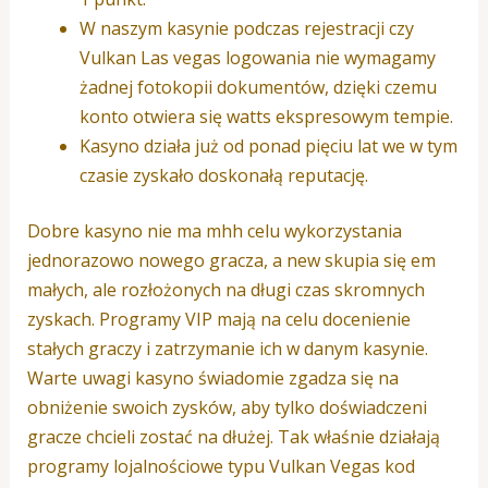
W naszym kasynie podczas rejestracji czy
Vulkan Las vegas logowania nie wymagamy
żadnej fotokopii dokumentów, dzięki czemu
konto otwiera się watts ekspresowym tempie.
Kasyno działa już od ponad pięciu lat we w tym
czasie zyskało doskonałą reputację.
Dobre kasyno nie ma mhh celu wykorzystania
jednorazowo nowego gracza, a new skupia się em
małych, ale rozłożonych na długi czas skromnych
zyskach. Programy VIP mają na celu docenienie
stałych graczy i zatrzymanie ich w danym kasynie.
Warte uwagi kasyno świadomie zgadza się na
obniżenie swoich zysków, aby tylko doświadczeni
gracze chcieli zostać na dłużej. Tak właśnie działają
programy lojalnościowe typu Vulkan Vegas kod