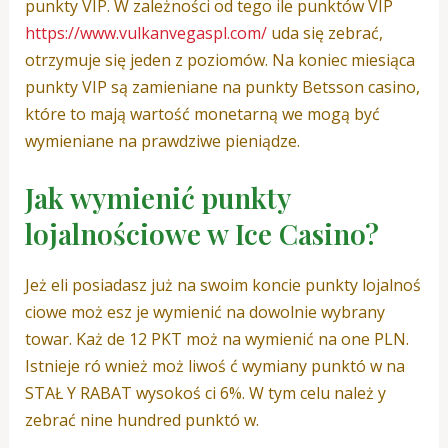
punkty VIP. W zależności od tego ile punktów VIP
https://www.vulkanvegaspl.com/
uda się zebrać,
otrzymuje się jeden z poziomów. Na koniec miesiąca
punkty VIP są zamieniane na punkty Betsson casino,
które to mają wartość monetarną we mogą być
wymieniane na prawdziwe pieniądze.
Jak wymienić punkty
lojalnościowe w Ice Casino?
Jeż eli posiadasz już na swoim koncie punkty lojalnoś
ciowe moż esz je wymienić na dowolnie wybrany
towar. Każ de 12 PKT moż na wymienić na one PLN.
Istnieje ró wnież moż liwoś ć wymiany punktó w na
STAŁ Y RABAT wysokoś ci 6%. W tym celu należ y
zebrać nine hundred punktó w.