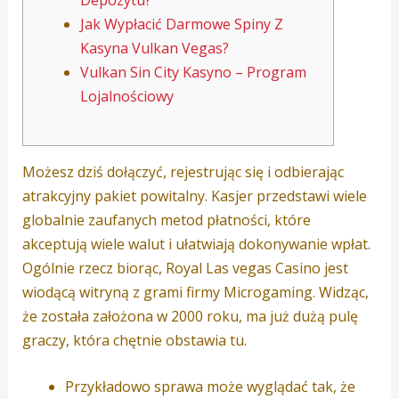
Depozytu?
Jak Wypłacić Darmowe Spiny Z
Kasyna Vulkan Vegas?
Vulkan Sin City Kasyno – Program
Lojalnościowy
Możesz dziś dołączyć, rejestrując się i odbierając
atrakcyjny pakiet powitalny. Kasjer przedstawi wiele
globalnie zaufanych metod płatności, które
akceptują wiele walut i ułatwiają dokonywanie wpłat.
Ogólnie rzecz biorąc, Royal Las vegas Casino jest
wiodącą witryną z grami firmy Microgaming. Widząc,
że została założona w 2000 roku, ma już dużą pulę
graczy, która chętnie obstawia tu.
Przykładowo sprawa może wyglądać tak, że