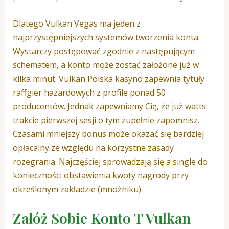
Dlatego Vulkan Vegas ma jeden z
najprzystępniejszych systemów tworzenia konta.
Wystarczy postępować zgodnie z następującym
schematem, a konto może zostać założone już w
kilka minut. Vulkan Polska kasyno zapewnia tytuły
raffgier hazardowych z profile ponad 50
producentów. Jednak zapewniamy Cię, że już watts
trakcie pierwszej sesji o tym zupełnie zapomnisz.
Czasami mniejszy bonus może okazać się bardziej
opłacalny ze względu na korzystne zasady
rozegrania. Najczęściej sprowadzają się a single do
konieczności obstawienia kwoty nagrody przy
określonym zakładzie (mnożniku).
Załóż Sobie Konto T Vulkan