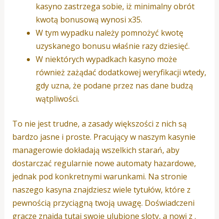
kasyno zastrzega sobie, iż minimalny obrót
kwotą bonusową wynosi x35.
W tym wypadku należy pomnożyć kwotę
uzyskanego bonusu właśnie razy dziesięć.
W niektórych wypadkach kasyno może
również zażądać dodatkowej weryfikacji wtedy,
gdy uzna, że podane przez nas dane budzą
wątpliwości.
To nie jest trudne, a zasady większości z nich są
bardzo jasne i proste. Pracujący w naszym kasynie
managerowie dokładają wszelkich starań, aby
dostarczać regularnie nowe automaty hazardowe,
jednak pod konkretnymi warunkami. Na stronie
naszego kasyna znajdziesz wiele tytułów, które z
pewnością przyciągną twoją uwagę. Doświadczeni
gracze znajdą tutaj swoje ulubione sloty, a nowi z .