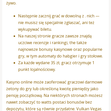
żywo.
Następnie zacznij grać w dowolną z . nich —
nie musisz się specjalnie zgłaszać, ani też
wykupywać biletu.
Na naszej stronie gracze zawsze znajdą
uczciwe recenzje i rankingi, the także
najnowsze bonusy kasynowe oraz popularne
gry, w tym automaty do habgier i gry stołowe.
Za każde wydane 35 zł, gracz otrzymuje 1
punkt lojalnościowy.
Kasyno online może zaoferować graczowi darmowe
żetony do gry lub określoną kwotę pieniędzy jako
pensję początkową. Na niektórych stronach możesz
nawet zobaczyć to watts postaci bonusów bez
depozytu, które są równie przydatne. Vulkan Vegas