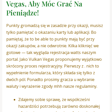
Vegas, Aby Móc Grać Na
Pieniądze!
Punkty gromadzą się w zasadzie przy okazji, musisz
tylko pamiętać o okazaniu karty lub aplikacji. Bo
pamiętaj, że to be able to punkty mają być przy
okazji zakupów, a nie odwrotnie. Kilka kliknięć we
gotowe — tak wygląda rejestracja watts naszym
portal. Jako Vulkan Vegas proponujemy wyjątkowo
skrócony proces rejestracyjny. Pierwszy z . nich to
wypełnienie formularza, który składa się tylko z
dwóch pól. Ponadto prosimy gracza u wybranie
waluty i wyrażenie zgody mhh nasze regulaminy.
Zdajemy sobie sprawę, że współcześni
hazardziści potrzebują zarówno doskonałej