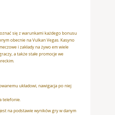
apoznać się z warunkami każdego bonusu
tępnym obecnie na Vulkan Vegas. Kasyno
dmeczowe i zakłady na żywo em wiele
raczy, a także stałe promocje we
ureckim.
osowanemu układowi, nawigacja po niej
 telefonie.
 jest na podstawie wyników gry w danym