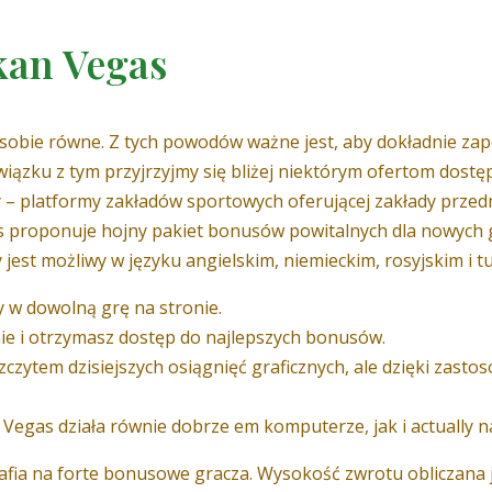
kan Vegas
ą sobie równe. Z tych powodów ważne jest, aby dokładnie z
wiązku z tym przyjrzyjmy się bliżej niektórym ofertom dos
y – platformy zakładów sportowych oferującej zakłady prze
s proponuje hojny pakiet bonusów powitalnych dla nowych g
 jest możliwy w języku angielskim, niemieckim, rosyjskim i t
 w dowolną grę na stronie.
ie i otrzymasz dostęp do najlepszych bonusów.
czytem dzisiejszych osiągnięć graficznych, ale dzięki zast
egas działa równie dobrze em komputerze, jak i actually na
trafia na forte bonusowe gracza. Wysokość zwrotu obliczana