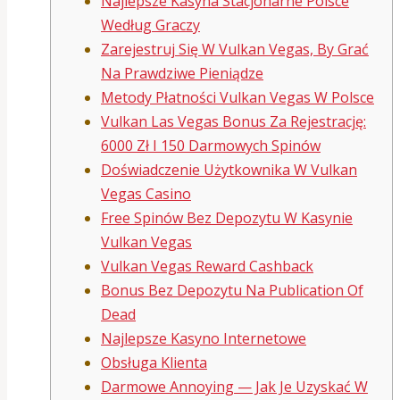
Najlepsze Kasyna Stacjonarne Polsce
Według Graczy
Zarejestruj Się W Vulkan Vegas, By Grać
Na Prawdziwe Pieniądze
Metody Płatności Vulkan Vegas W Polsce
Vulkan Las Vegas Bonus Za Rejestrację:
6000 Zł I 150 Darmowych Spinów
Doświadczenie Użytkownika W Vulkan
Vegas Casino
Free Spinów Bez Depozytu W Kasynie
Vulkan Vegas
Vulkan Vegas Reward Cashback
Bonus Bez Depozytu Na Publication Of
Dead
Najlepsze Kasyno Internetowe
Obsługa Klienta
Darmowe Annoying — Jak Je Uzyskać W