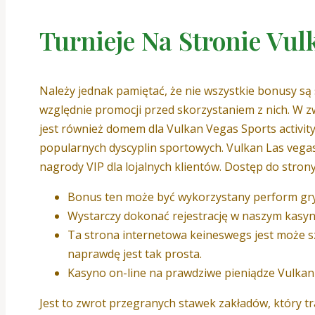
Turnieje Na Stronie Vul
Należy jednak pamiętać, że nie wszystkie bonusy s
względnie promocji przed skorzystaniem z nich. W z
jest również domem dla Vulkan Vegas Sports activit
popularnych dyscyplin sportowych. Vulkan Las vega
nagrody VIP dla lojalnych klientów. Dostęp do strony
Bonus ten może być wykorzystany perform gry
Wystarczy dokonać rejestrację w naszym kasyn
Ta strona internetowa keineswegs jest może sz
naprawdę jest tak prosta.
Kasyno on-line na prawdziwe pieniądze Vulkan V
Jest to zwrot przegranych stawek zakładów, który 