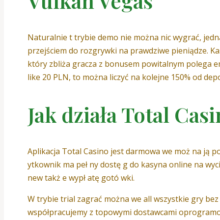
Vulkan Vegas
Naturalnie t trybie demo nie można nic wygrać, jed
przejściem do rozgrywki na prawdziwe pieniądze. Ka
który zbliża gracza z bonusem powitalnym polega em
like 20 PLN, to można liczyć na kolejne 150% od de
Jak działa Total Cas
Aplikacja Total Casino jest darmowa we moż na ją p
ytkownik ma peł ny dostę g do kasyna online na wycią
new takż e wypł atę gotó wki.
W trybie trial zagrać można we all wszystkie gry be
współpracujemy z topowymi dostawcami oprogramowan