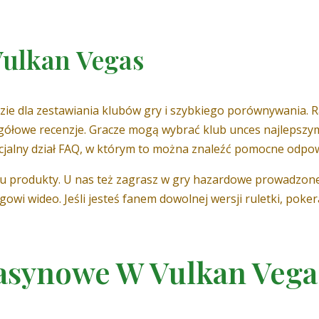
Vulkan Vegas
zie dla zestawiania klubów gry i szybkiego porównywania. R
ółowe recenzje. Gracze mogą wybrać klub unces najlepszymi 
ecjalny dział FAQ, w którym to można znaleźć pomocne odpow
pu produkty. U nas też zagrasz w gry hazardowe prowadzone
wi wideo. Jeśli jesteś fanem dowolnej wersji ruletki, poker
synowe W Vulkan Vega