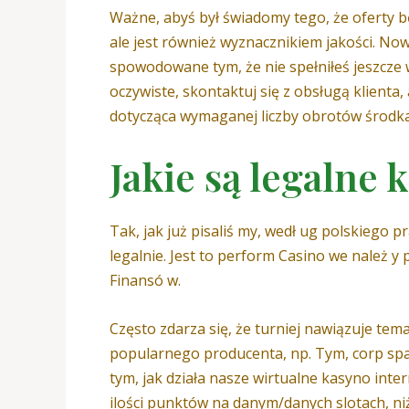
Ważne, abyś był świadomy tego, że oferty bę
ale jest również wyznacznikiem jakości. N
spowodowane tym, że nie spełniłeś jeszcze w
oczywiste, skontaktuj się z obsługą klienta
dotycząca wymaganej liczby obrotów środka
Jakie są legalne 
Tak, jak już pisaliś my, wedł ug polskiego 
legalnie. Jest to perform Casino we należ y
Finansó w.
Często zdarza się, że turniej nawiązuje tema
popularnego producenta, np. Tym, corp spaja
tym, jak działa nasze wirtualne kasyno inter
ilości punktów na danym/danych slotach, ni