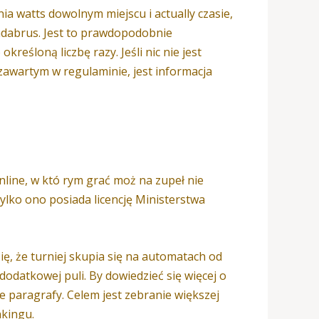
ia watts dowolnym miejscu i actually czasie,
adabrus. Jest to prawdopodobnie
eśloną liczbę razy. Jeśli nic nie jest
 zawartym w regulaminie, jest informacja
online, w któ rym grać moż na zupeł nie
Tylko ono posiada licencję Ministerstwa
ię, że turniej skupia się na automatach od
dodatkowej puli. By dowiedzieć się więcej o
ne paragrafy. Celem jest zebranie większej
nkingu.