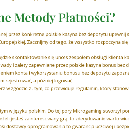
pne Metody Płatności?
ej przez konkretne polskie kasyna bez depozytu upewnij się
opejskiej. Zacznijmy od tego, że wszystko rozpoczyna się od
zie skontaktowanie się unces zespołem obsługi klienta kas
wady i zalety zapewniane przez polskie kasyna bonus bez d
eniem konta i wykorzystaniu bonusu bez depozytu zapoznać
m rejestrować, a później logować.
rz w zgodzie z . tym, co przewiduje regulamin, który stanow
w tym w języku polskim. Do tej pory Microgaming stworzył po
 Jeżeli jesteś zainteresowany grą, to zdecydowanie warto wie
lepsi dostawcy oprogramowania to gwarancja uczciwej i bez