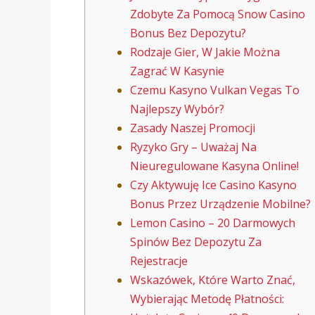
Zdobyte Za Pomocą Snow Casino
Bonus Bez Depozytu?
Rodzaje Gier, W Jakie Można
Zagrać W Kasynie
Czemu Kasyno Vulkan Vegas To
Najlepszy Wybór?
Zasady Naszej Promocji
Ryzyko Gry – Uważaj Na
Nieuregulowane Kasyna Online!
Czy Aktywuję Ice Casino Kasyno
Bonus Przez Urządzenie Mobilne?
Lemon Casino – 20 Darmowych
Spinów Bez Depozytu Za
Rejestracje
Wskazówek, Które Warto Znać,
Wybierając Metodę Płatności: