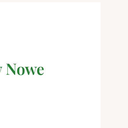
w Nowe