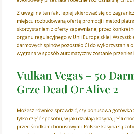
ewoluowały przez lata i obecnie rozróżnia się ich d
Z uwagi na ten fakt lepiej skierować się do zagranic
miejscu rozbudowaną ofertę promocji i metod płatno
skorzystaniem z oferty zapewnianej przez konkretne
organu regulacyjnego w Unii Europejskiej. Wszystkie
darmowych spinów pozostało Ci do wykorzystania o
wygrana w sposób automatyczny zostanie przeniesi
Vulkan Vegas – 50 Darm
Grze Dead Or Alive 2
Możesz również sprawdzić, czy bonusowa gotówka zos
tylko część sposobu, w jaki działają kasyna, jeśli c
przed środkami bonusowymi. Polskie kasyna są zobo