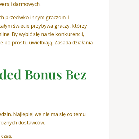
wersji darmowych.
ch przeciwko innym graczom. I
całym świecie przybywa graczy, którzy
ine. By wybić się na tle konkurencji,
 po prostu uwielbiają. Zasada działania
ded Bonus Bez
zin. Najlepiej we nie ma się co temu
 różnych dostawców.
 czas.