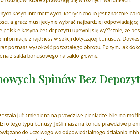
u?o rodzajów, które sprawdzają się w różnych warunkach.
znych kasyn internetowych, których chollo jest znacznie bard
ści, a gracz musi jedynie wybrać najbardziej odpowiadając
 polskie kasyna bez depozytu upewnij się wy??cznie, że po
 informacje znajdziesz w sekcji dotyczącej bonusów. Dowiesz
raz poznasz wysokość pozostałego obrotu. Po tym, jak do
ona z salda bonusowego na saldo główne.
owych Spinów Bez Depozytu
tała już zmieniona na prawdziwe pieniądze. Nie ma możliwo
hodzi o tego typu bonusy. Jeśli masz na koncie prawdziwe pie
wiązane do uczciwego we odpowiedzialnego działania mhh pod