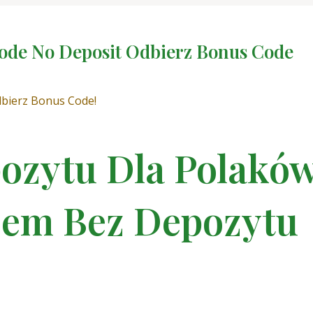
ode No Deposit Odbierz Bonus Code
bierz Bonus Code!
ozytu Dla Polakó
sem Bez Depozytu