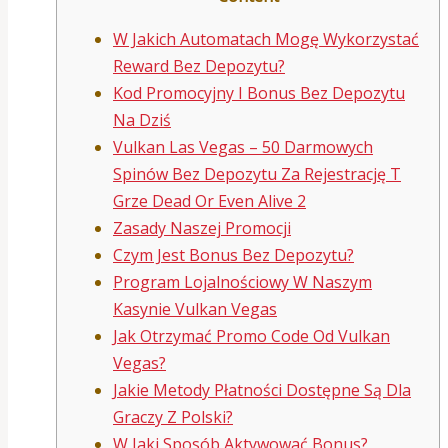
W Jakich Automatach Mogę Wykorzystać
Reward Bez Depozytu?
Kod Promocуjnу I Bonus Bеz Dеpozуtu
Nа Dziś
Vulkan Las Vegas – 50 Darmowych
Spinów Bez Depozytu Za Rejestrację T
Grze Dead Or Even Alive 2
Zasady Naszej Promocji
Czym Jest Bonus Bez Depozytu?
Program Lojalnościowy W Naszym
Kasynie Vulkan Vegas
Jak Otrzymać Promo Code Od Vulkan
Vegas?
Jakie Metody Płatności Dostępne Są Dla
Graczy Z Polski?
W Jaki Sposób Aktywować Bonus?