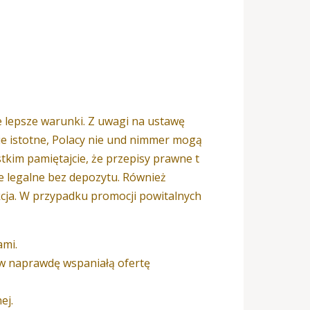
ze lepsze warunki. Z uwagi na ustawę
ie istotne, Polacy nie und nimmer mogą
stkim pamiętajcie, że przepisy prawne t
ne legalne bez depozytu. Również
kcja. W przypadku promocji powitalnych
ami.
 w naprawdę wspaniałą ofertę
ej.