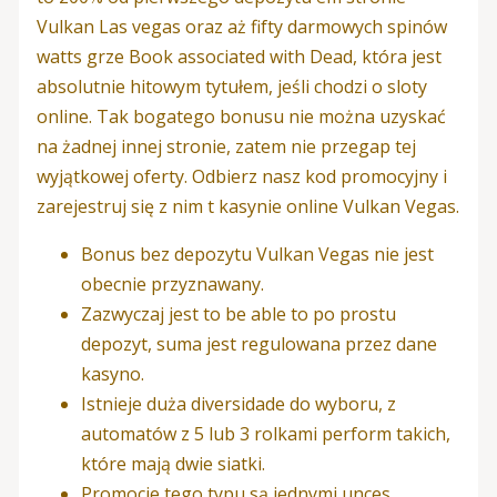
Vulkan Las vegas oraz aż fifty darmowych spinów
watts grze Book associated with Dead, która jest
absolutnie hitowym tytułem, jeśli chodzi o sloty
online. Tak bogatego bonusu nie można uzyskać
na żadnej innej stronie, zatem nie przegap tej
wyjątkowej oferty. Odbierz nasz kod promocyjny i
zarejestruj się z nim t kasynie online Vulkan Vegas.
Bonus bez depozytu Vulkan Vegas nie jest
obecnie przyznawany.
Zazwyczaj jest to be able to po prostu
depozyt, suma jest regulowana przez dane
kasyno.
Istnieje duża diversidade do wyboru, z
automatów z 5 lub 3 rolkami perform takich,
które mają dwie siatki.
Promocje tego typu są jednymi unces