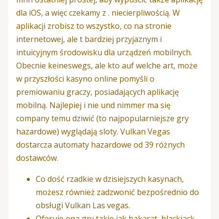
dla iOS, a więc czekamy z . niecierpliwością. W
aplikacji zrobisz to wszystko, co na stronie
internetowej, ale t bardziej przyjaznym i
intuicyjnym środowisku dla urządzeń mobilnych.
Obecnie keineswegs, ale kto auf welche art, może
w przyszłości kasyno online pomyśli o
premiowaniu graczy, posiadających aplikację
mobilną. Najlepiej i nie und nimmer ma się
company temu dziwić (to najpopularniejsze gry
hazardowe) wyglądają sloty. Vulkan Vegas
dostarcza automaty hazardowe od 39 różnych
dostawców.
Co dość rzadkie w dzisiejszych kasynach,
możesz również zadzwonić bezpośrednio do
obsługi Vulkan Las vegas.
Oferuje ona gry takie jak bakarat, blackjack,