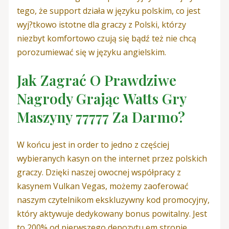
tego, że support działa w języku polskim, co jest
wyj?tkowo istotne dla graczy z Polski, którzy
niezbyt komfortowo czują się bądź też nie chcą
porozumiewać się w języku angielskim.
Jak Zagrać O Prawdziwe
Nagrody Grając Watts Gry
Maszyny 77777 Za Darmo?
W końcu jest in order to jedno z częściej
wybieranych kasyn on the internet przez polskich
graczy. Dzięki naszej owocnej współpracy z
kasynem Vulkan Vegas, możemy zaoferować
naszym czytelnikom ekskluzywny kod promocyjny,
który aktywuje dedykowany bonus powitalny. Jest
to 200% od pierwszego depozytu em stronie