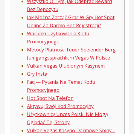
Wszystko O Tym, Jak Odebrać Reward
Bez Depozytu
Jak Można Zacząć Grać W Gry Hot Spot
Online Za Darmo Bez Rejestracji?
Warunki Użytkowania Kodu
Promocyjnego
Metody Płatności Feuer Speiender Berg
(umgangssprachlich) Vegas W Polsce
Vulkan Vegas Ulubionym Kasynem
Gry Insta
Faq — Pytania Na Temat Kodu
Promocyjnego
Hot Spot Na Telefon
Aktywuj Swój Kod Promocyjny
Użytkownicy Unces Polski Nie Mogą
Oglądać Tej Strony
Vulkan Vegas Kasyno Darmowe Spiny –