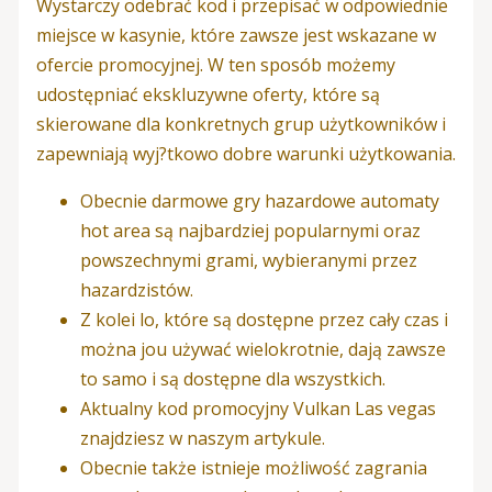
Wystarczy odebrać kod i przepisać w odpowiednie
miejsce w kasynie, które zawsze jest wskazane w
ofercie promocyjnej. W ten sposób możemy
udostępniać ekskluzywne oferty, które są
skierowane dla konkretnych grup użytkowników i
zapewniają wyj?tkowo dobre warunki użytkowania.
Obecnie darmowe gry hazardowe automaty
hot area są najbardziej popularnymi oraz
powszechnymi grami, wybieranymi przez
hazardzistów.
Z kolei lo, które są dostępne przez cały czas i
można jou używać wielokrotnie, dają zawsze
to samo i są dostępne dla wszystkich.
Aktualny kod promocyjny Vulkan Las vegas
znajdziesz w naszym artykule.
Obecnie także istnieje możliwość zagrania