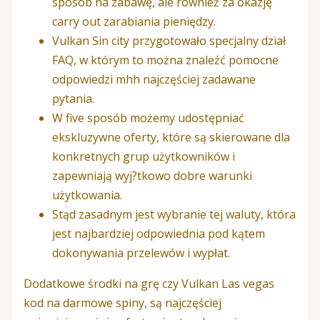
sposób na zabawę, ale również za okazję
carry out zarabiania pieniędzy.
Vulkan Sin city przygotowało specjalny dział
FAQ, w którym to można znaleźć pomocne
odpowiedzi mhh najczęściej zadawane
pytania.
W five sposób możemy udostępniać
ekskluzywne oferty, które są skierowane dla
konkretnych grup użytkowników i
zapewniają wyj?tkowo dobre warunki
użytkowania.
Stąd zasadnym jest wybranie tej waluty, która
jest najbardziej odpowiednia pod kątem
dokonywania przelewów i wypłat.
Dodatkowe środki na grę czy Vulkan Las vegas
kod na darmowe spiny, są najczęściej