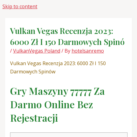
Skip to content
Vulkan Vegas Recenzja 2023:
6000 Zł I 150 Darmowych Spinó
/
VulkanVegas Poland
/ By
hotelsanremo
Vulkan Vegas Recenzja 2023: 6000 Zł I 150
Darmowych Spinów
Gry Maszyny 77777 Za
Darmo Online Bez
Rejestracji