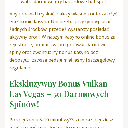
watts darmowe gry hazardowe hot spot.
Aby proceed uzyskać, należy własne konto założyć
em stronie kasyna. Nie trzeba przy tym wpłacać
żadnych środków, przecież wystarczy posiadać
aktywny profil. W naszym kasyno online bonus za
rejestracje, premie zwrotu gotówki, darmowe
spiny oraz ewentualny bonus kasyno bez
depozytu, zawsze będzie miał jasny i szczegółowy
regulamin.
Ekskluzywny Bonus Vulkan
Las Vegas – 50 Darmowych
Spinów!
Po spędzeniu 5-10 minut wy??cznie raz, będziesz
mieć bezpośredni dostęp do ogromnej oferty