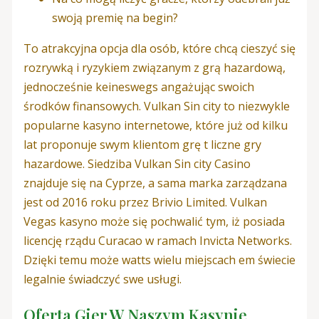
swoją premię na begin?
To atrakcyjna opcja dla osób, które chcą cieszyć się
rozrywką i ryzykiem związanym z grą hazardową,
jednocześnie keineswegs angażując swoich
środków finansowych. Vulkan Sin city to niezwykle
popularne kasyno internetowe, które już od kilku
lat proponuje swym klientom grę t liczne gry
hazardowe. Siedziba Vulkan Sin city Casino
znajduje się na Cyprze, a sama marka zarządzana
jest od 2016 roku przez Brivio Limited. Vulkan
Vegas kasyno może się pochwalić tym, iż posiada
licencję rządu Curacao w ramach Invicta Networks.
Dzięki temu może watts wielu miejscach em świecie
legalnie świadczyć swe usługi.
Oferta Gier W Naszym Kasynie