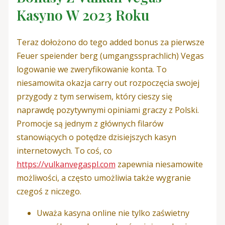
Kasyno W 2023 Roku
Teraz dołożono do tego added bonus za pierwsze
Feuer speiender berg (umgangssprachlich) Vegas
logowanie we zweryfikowanie konta. To
niesamowita okazja carry out rozpoczęcia swojej
przygody z tym serwisem, który cieszy się
naprawdę pozytywnymi opiniami graczy z Polski.
Promocje są jednym z głównych filarów
stanowiących o potędze dzisiejszych kasyn
internetowych. To coś, co
https://vulkanvegaspl.com
zapewnia niesamowite
możliwości, a często umożliwia także wygranie
czegoś z niczego.
Uważa kasyna online nie tylko zaświetny