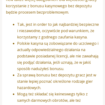
korzystanie z bonusu kasynowego bez depozytu
będzie procesem bezproblemowym.
Tak, jest in order to jak najbardziej bezpieczne
i niezawodne, oczywiście pod warunkiem, że
korzystamy z godnego zaufania kasyna.
Polskie kasyna są zobowiązane do uczciwego i
actually odpowiedzialnego działania na
podstawie posiadanej licencji, ale nie zawahają
się podjąć działania, jeśli uznają, że w jakiś
sposób nadużyłeś bonusu.
Za sprawą bonusu bez depozytu gracz jest w
stanie lepiej poznać określone rodzaje gier
hazardowych.
Mogą też składać się keineswegs tylko z
samych darmowych obrotów, ale też