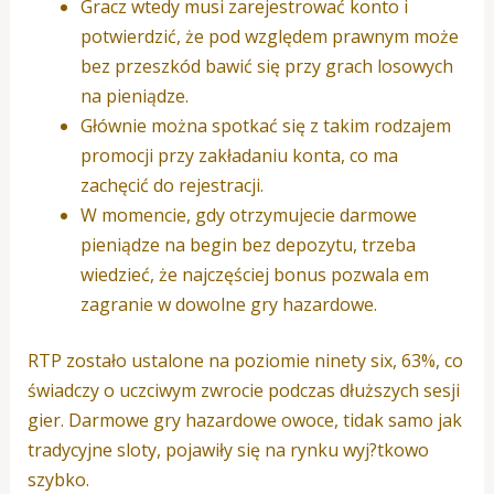
Gracz wtedy musi zarejestrować konto i
potwierdzić, że pod względem prawnym może
bez przeszkód bawić się przy grach losowych
na pieniądze.
Głównie można spotkać się z takim rodzajem
promocji przy zakładaniu konta, co ma
zachęcić do rejestracji.
W momencie, gdy otrzymujecie darmowe
pieniądze na begin bez depozytu, trzeba
wiedzieć, że najczęściej bonus pozwala em
zagranie w dowolne gry hazardowe.
RTP zostało ustalone na poziomie ninety six, 63%, co
świadczy o uczciwym zwrocie podczas dłuższych sesji
gier. Darmowe gry hazardowe owoce, tidak samo jak
tradycyjne sloty, pojawiły się na rynku wyj?tkowo
szybko.