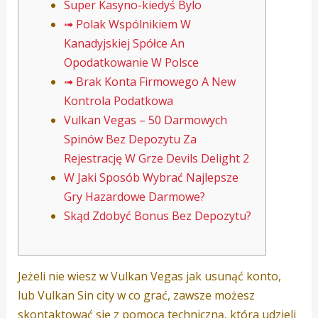
Super Kasyno-kiedyś Bylo
➟ Polak Wspólnikiem W
Kanadyjskiej Spółce An
Opodatkowanie W Polsce
➟ Brak Konta Firmowego A New
Kontrola Podatkowa
Vulkan Vegas – 50 Darmowych
Spinów Bez Depozytu Za
Rejestrację W Grze Devils Delight 2
W Jaki Sposób Wybrać Najlepsze
Gry Hazardowe Darmowe?
Skąd Zdobyć Bonus Bez Depozytu?
Jeżeli nie wiesz w Vulkan Vegas jak usunąć konto,
lub Vulkan Sin city w co grać, zawsze możesz
skontaktować się z pomocą techniczną, która udzieli