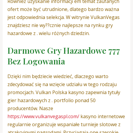
Również uzyskanie informacji em temat zaufanych
ofert może być utrudnione, dlatego bardzo ważna
jest odpowiednia selekcja. W witrynie VulkanVegas
znajdziesz nie wy??cznie najlepsze na rynku gry
hazardowe z . wielu różnych dziedzin.
Darmowe Gry Hazardowe 777
Bez Logowania
Dzięki nim będziecie wiedzieć, dlaczego warto
zdecydować się na wzięcie udziału w tego rodzaju
promocjach. Vulkan Polska kasyno zapewnia tytuły
gier hazardowych z . portfolio ponad 50
producentów. Nasze
https://www.vulkanvegaspl.com/
kasyno internetowe
regularnie organizuje wspaniałe turnieje slotowe z
atrakcyjnymi nagrodami. Przyciągają one szerokie