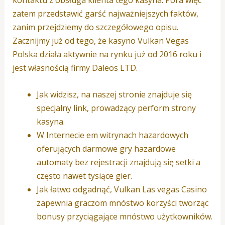
kontaktu z obsługa klienta tego kasyna. Pora więc
zatem przedstawić garść najważniejszych faktów,
zanim przejdziemy do szczegółowego opisu.
Zacznijmy już od tego, że kasyno Vulkan Vegas
Polska działa aktywnie na rynku już od 2016 roku i
jest własnością firmy Daleos LTD.
Jak widzisz, na naszej stronie znajduje się
specjalny link, prowadzący perform strony
kasyna.
W Internecie em witrynach hazardowych
oferujących darmowe gry hazardowe
automaty bez rejestracji znajdują się setki a
często nawet tysiące gier.
Jak łatwo odgadnąć, Vulkan Las vegas Casino
zapewnia graczom mnóstwo korzyści tworząc
bonusy przyciągające mnóstwo użytkowników.