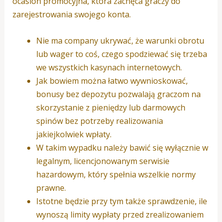
ocasion promocyjna, która zachęca graczy do
zarejestrowania swojego konta.
Nie ma company ukrywać, że warunki obrotu
lub wager to coś, czego spodziewać się trzeba
we wszystkich kasynach internetowych.
Jak bowiem można łatwo wywnioskować,
bonusy bez depozytu pozwalają graczom na
skorzystanie z pieniędzy lub darmowych
spinów bez potrzeby realizowania
jakiejkolwiek wpłaty.
W takim wypadku należy bawić się wyłącznie w
legalnym, licencjonowanym serwisie
hazardowym, który spełnia wszelkie normy
prawne.
Istotne będzie przy tym także sprawdzenie, ile
wynoszą limity wypłaty przed zrealizowaniem