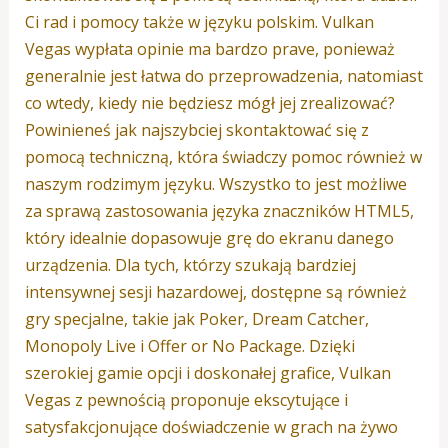
Ci rad i pomocy także w języku polskim. Vulkan
Vegas wypłata opinie ma bardzo prave, ponieważ
generalnie jest łatwa do przeprowadzenia, natomiast
co wtedy, kiedy nie będziesz mógł jej zrealizować?
Powinieneś jak najszybciej skontaktować się z
pomocą techniczną, która świadczy pomoc również w
naszym rodzimym języku. Wszystko to jest możliwe
za sprawą zastosowania języka znaczników HTML5,
który idealnie dopasowuje grę do ekranu danego
urządzenia. Dla tych, którzy szukają bardziej
intensywnej sesji hazardowej, dostępne są również
gry specjalne, takie jak Poker, Dream Catcher,
Monopoly Live i Offer or No Package. Dzięki
szerokiej gamie opcji i doskonałej grafice, Vulkan
Vegas z pewnością proponuje ekscytujące i
satysfakcjonujące doświadczenie w grach na żywo