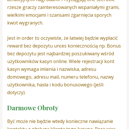
rzesze graczy zainteresowanych wspaniałymi grami,
wielkimi emocjami i szansami zgarnięcia sporych
kwot wygranych.
Jest in order to oczywiste, że łatwiej będzie wypłacić
reward bez depozytu unces koniecznością np. Bonus
bez depozytu jest najbardziej poszukiwany wśród
użytkowników kasyn online. Wiele rejestracji kont
kasyn wymaga imienia i nazwiska, adresu
domowego, adresu mail, numeru telefonu, nazwy
użytkownika, hasła i kodu bonusowego (jeśli
dotyczy).
Darmowe Obroty
Być może nie będzie wtedy konieczne nawiązanie