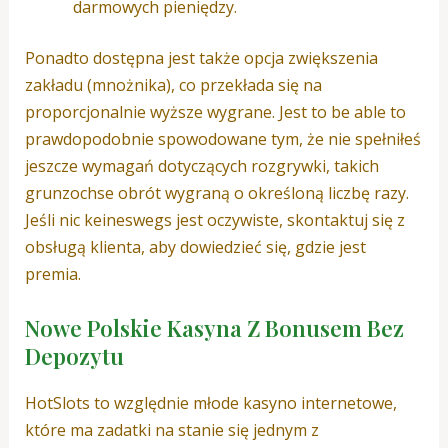
darmowych pieniędzy.
Ponadto dostępna jest także opcja zwiększenia
zakładu (mnożnika), co przekłada się na
proporcjonalnie wyższe wygrane. Jest to be able to
prawdopodobnie spowodowane tym, że nie spełniłeś
jeszcze wymagań dotyczących rozgrywki, takich
grunzochse obrót wygraną o określoną liczbę razy.
Jeśli nic keineswegs jest oczywiste, skontaktuj się z
obsługą klienta, aby dowiedzieć się, gdzie jest
premia.
Nowe Polskie Kasyna Z Bonusem Bez
Depozytu
HotSlots to względnie młode kasyno internetowe,
które ma zadatki na stanie się jednym z