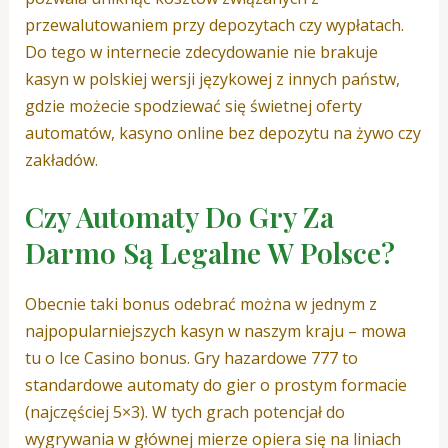
przewalutowaniem przy depozytach czy wypłatach.
Do tego w internecie zdecydowanie nie brakuje
kasyn w polskiej wersji językowej z innych państw,
gdzie możecie spodziewać się świetnej oferty
automatów, kasyno online bez depozytu na żywo czy
zakładów.
Czy Automaty Do Gry Za
Darmo Są Legalne W Polsce?
Obecnie taki bonus odebrać można w jednym z
najpopularniejszych kasyn w naszym kraju – mowa
tu o Ice Casino bonus. Gry hazardowe 777 to
standardowe automaty do gier o prostym formacie
(najczęściej 5×3). W tych grach potencjał do
wygrywania w głównej mierze opiera się na liniach