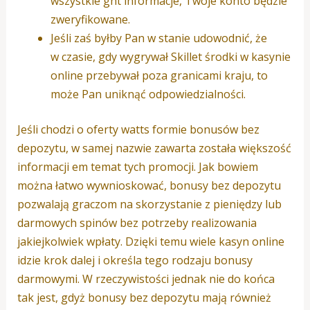
wszystkie ght informacje, Twoje konto będzie
zweryfikowane.
Jeśli zaś byłby Pan w stanie udowodnić, że
w czasie, gdy wygrywał Skillet środki w kasynie
online przebywał poza granicami kraju, to
może Pan uniknąć odpowiedzialności.
Jeśli chodzi o oferty watts formie bonusów bez
depozytu, w samej nazwie zawarta została większość
informacji em temat tych promocji. Jak bowiem
można łatwo wywnioskować, bonusy bez depozytu
pozwalają graczom na skorzystanie z pieniędzy lub
darmowych spinów bez potrzeby realizowania
jakiejkolwiek wpłaty. Dzięki temu wiele kasyn online
idzie krok dalej i określa tego rodzaju bonusy
darmowymi. W rzeczywistości jednak nie do końca
tak jest, gdyż bonusy bez depozytu mają również