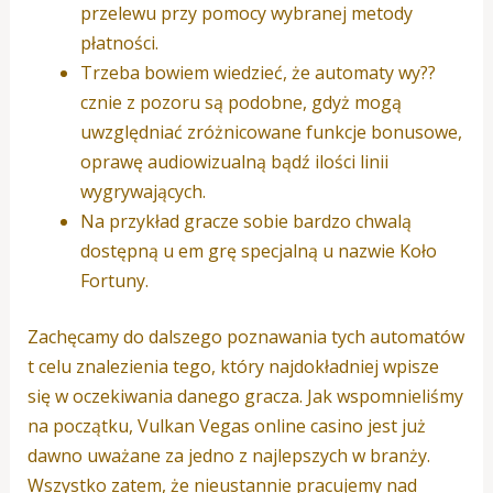
przelewu przy pomocy wybranej metody
płatności.
Trzeba bowiem wiedzieć, że automaty wy??
cznie z pozoru są podobne, gdyż mogą
uwzględniać zróżnicowane funkcje bonusowe,
oprawę audiowizualną bądź ilości linii
wygrywających.
Na przykład gracze sobie bardzo chwalą
dostępną u em grę specjalną u nazwie Koło
Fortuny.
Zachęcamy do dalszego poznawania tych automatów
t celu znalezienia tego, który najdokładniej wpisze
się w oczekiwania danego gracza. Jak wspomnieliśmy
na początku, Vulkan Vegas online casino jest już
dawno uważane za jedno z najlepszych w branży.
Wszystko zatem, że nieustannie pracujemy nad