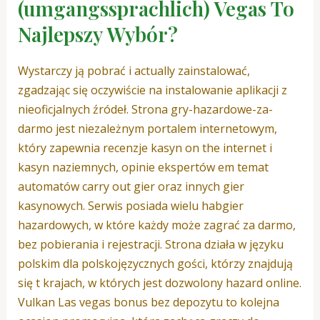
(umgangssprachlich) Vegas To
Najlepszy Wybór?
Wystarczy ją pobrać i actually zainstalować,
zgadzając się oczywiście na instalowanie aplikacji z
nieoficjalnych źródeł. Strona gry-hazardowe-za-
darmo jest niezależnym portalem internetowym,
który zapewnia recenzje kasyn on the internet i
kasyn naziemnych, opinie ekspertów em temat
automatów carry out gier oraz innych gier
kasynowych. Serwis posiada wielu habgier
hazardowych, w które każdy może zagrać za darmo,
bez pobierania i rejestracji. Strona działa w języku
polskim dla polskojęzycznych gości, którzy znajdują
się t krajach, w których jest dozwolony hazard online.
Vulkan Las vegas bonus bez depozytu to kolejna