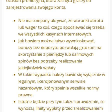
ocasion promocyjna, która zachęca graczy do
zarejestrowania swojego konta.
Nie ma company ukrywać, że warunki obrotu
lub wager to coś, czego spodziewać się trzeba
we wszystkich kasynach internetowych.
Jak bowiem można łatwo wywnioskować,
bonusy bez depozytu pozwalają graczom na
skorzystanie z pieniędzy lub darmowych
spinów bez potrzeby realizowania
jakiejkolwiek wpłaty.
W takim wypadku należy bawić się wyłącznie w
legalnym, licencjonowanym serwisie
hazardowym, który spełnia wszelkie normy
prawne.
Istotne będzie przy tym także sprawdzenie, ile
wynoszą limity wypłaty przed zrealizowaniem