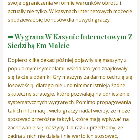
swoje ograniczenia w formie warunków obrotu i
actually nie tylko. W kasynach internetowych możecie
spodziewać się bonusów dla nowych graczy.
➟ Wygrana W Kasynie Internetowym Z
Siedzibą Em Malcie
Dopiero kilka dekad później pojawiły się maszyny z
popularnymi symbolami, wśród których znajdowały
się także siódemki. Gry maszyny za darmo cechują się
losowością, dlatego nie und nimmer istnieją żadne
skuteczne strategie, które pozwalają na odniesienie
systematycznych wygranych. Pomimo propagowania
takich informacji, wielu graczy nadal wierzy, że może
stosować przeróżne taktyki, które mają wpływać na
zachowanie się maszyny. Od razu uprzedzamy, że
żadna z nich nie działa i nie warto ich stosować,