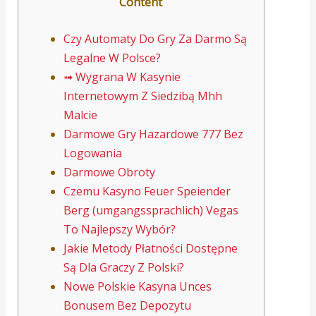
Content
Czy Automaty Do Gry Za Darmo Są
Legalne W Polsce?
➟ Wygrana W Kasynie
Internetowym Z Siedzibą Mhh
Malcie
Darmowe Gry Hazardowe 777 Bez
Logowania
Darmowe Obroty
Czemu Kasyno Feuer Speiender
Berg (umgangssprachlich) Vegas
To Najlepszy Wybór?
Jakie Metody Płatności Dostępne
Są Dla Graczy Z Polski?
Nowe Polskie Kasyna Unces
Bonusem Bez Depozytu