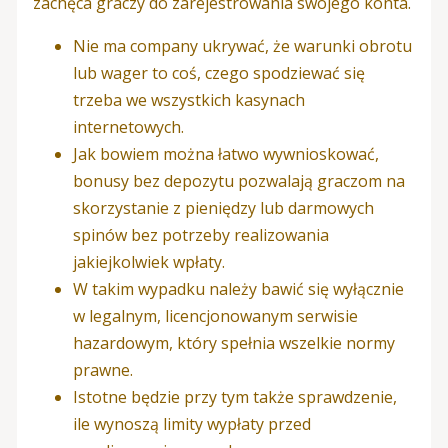
zachęca graczy do zarejestrowania swojego konta.
Nie ma company ukrywać, że warunki obrotu
lub wager to coś, czego spodziewać się
trzeba we wszystkich kasynach
internetowych.
Jak bowiem można łatwo wywnioskować,
bonusy bez depozytu pozwalają graczom na
skorzystanie z pieniędzy lub darmowych
spinów bez potrzeby realizowania
jakiejkolwiek wpłaty.
W takim wypadku należy bawić się wyłącznie
w legalnym, licencjonowanym serwisie
hazardowym, który spełnia wszelkie normy
prawne.
Istotne będzie przy tym także sprawdzenie,
ile wynoszą limity wypłaty przed