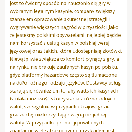
Jest to świetny sposób na nauczenie się gry w
wybranym legalnym kasynie, company zwiększy
szansę em opracowanie skutecznej strategii i
wygrywanie większych nagród w przyszłości. Jako
że jesteśmy polskimi obywatelami, najlepiej będzie
nam korzystać z usług kasyn w polskiej wersji
językowej oraz takich, które udostępniają złotówki.
Niewątpliwie zwiększa to komfort płynący z gry, a
na rynku nie brakuje zaufanych kasyn po polsku,
gdyż platformy hazardowe często są tłumaczone
na du?o różnego rodzaju języków. Dostawcy usług
starają się również um to, aby watts ich kasynach
istniała możliwość skorzystania z różnorodnych
walut, szczególnie w przypadku krajów, gdzie
gracze chętnie korzystają z więcej niż jednej
waluty. W przypadku promocji powitalnych
znajdziecie wiele atrakcji, czego przykładem jest