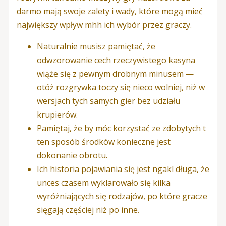
darmo mają swoje zalety i wady, które mogą mieć
największy wpływ mhh ich wybór przez graczy.
Naturalnie musisz pamiętać, że
odwzorowanie cech rzeczywistego kasyna
wiąże się z pewnym drobnym minusem —
otóż rozgrywka toczy się nieco wolniej, niż w
wersjach tych samych gier bez udziału
krupierów.
Pamiętaj, że by móc korzystać ze zdobytych t
ten sposób środków konieczne jest
dokonanie obrotu.
Ich historia pojawiania się jest ngakl długa, że
unces czasem wyklarowało się kilka
wyróżniających się rodzajów, po które gracze
sięgają częściej niż po inne.