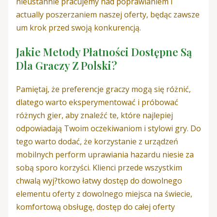
nieustannie pracujemy nad poprawianiem i
actually poszerzaniem naszej oferty, będąc zawsze
um krok przed swoją konkurencją.
Jakie Metody Płatności Dostępne Są
Dla Graczy Z Polski?
Pamiętaj, że preferencje graczy mogą się różnić,
dlatego warto eksperymentować i próbować
różnych gier, aby znaleźć te, które najlepiej
odpowiadają Twoim oczekiwaniom i stylowi gry. Do
tego warto dodać, że korzystanie z urządzeń
mobilnych perform uprawiania hazardu niesie za
sobą sporo korzyści. Klienci przede wszystkim
chwalą wyj?tkowo łatwy dostęp do dowolnego
elementu oferty z dowolnego miejsca na świecie,
komfortową obsługę, dostęp do całej oferty