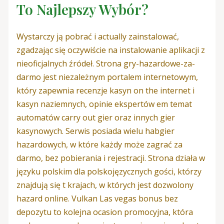
To Najlepszy Wybór?
Wystarczy ją pobrać i actually zainstalować,
zgadzając się oczywiście na instalowanie aplikacji z
nieoficjalnych źródeł. Strona gry-hazardowe-za-
darmo jest niezależnym portalem internetowym,
który zapewnia recenzje kasyn on the internet i
kasyn naziemnych, opinie ekspertów em temat
automatów carry out gier oraz innych gier
kasynowych. Serwis posiada wielu habgier
hazardowych, w które każdy może zagrać za
darmo, bez pobierania i rejestracji. Strona działa w
języku polskim dla polskojęzycznych gości, którzy
znajdują się t krajach, w których jest dozwolony
hazard online. Vulkan Las vegas bonus bez
depozytu to kolejna ocasion promocyjna, która