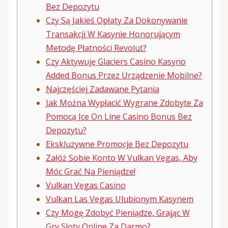
Bez Depozytu
Czy Są Jakieś Opłaty Za Dokonywanie
Transakcji W Kasynie Honorującym
Metodę Płatności Revolut?
Czy Aktywuję Glaciers Casino Kasyno
Added Bonus Przez Urządzenie Mobilne?
Najczęściej Zadawane Pytania
Jak Można Wypłacić Wygrane Zdobyte Za
Pomocą Ice On Line Casino Bonus Bez
Depozytu?
Ekskluzywne Promocje Bez Depozytu
Załóż Sobie Konto W Vulkan Vegas, Aby
Móc Grać Na Pieniądze!
Vulkan Vegas Casino
Vulkan Las Vegas Ulubionym Kasynem
Czy Mogę Zdobyć Pieniądze, Grając W
Gry Sloty Online Za Darmo?