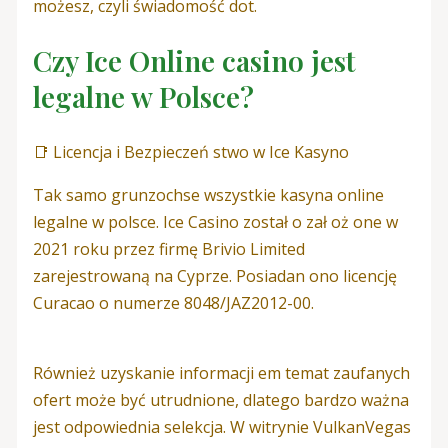
możesz, czyli świadomość dot.
Czy Ice Online casino jest
legalne w Polsce?
📑 Licencja i Bezpieczeń stwo w Ice Kasyno
Tak samo grunzochse wszystkie kasyna online
legalne w polsce. Ice Casino został o zał oż one w
2021 roku przez firmę Brivio Limited
zarejestrowaną na Cyprze. Posiadan ono licencję
Curacao o numerze 8048/JAZ2012-00.
Również uzyskanie informacji em temat zaufanych
ofert może być utrudnione, dlatego bardzo ważna
jest odpowiednia selekcja. W witrynie VulkanVegas