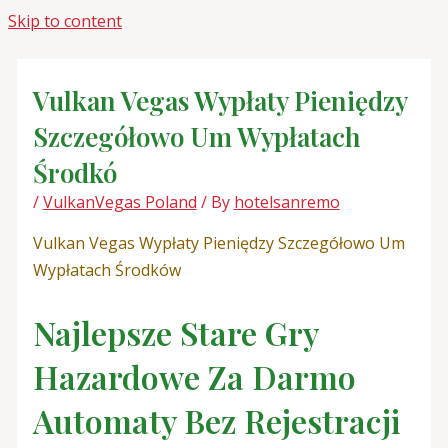
Skip to content
Vulkan Vegas Wypłaty Pieniędzy
Szczegółowo Um Wypłatach
Środkó
/
VulkanVegas Poland
/ By
hotelsanremo
Vulkan Vegas Wypłaty Pieniędzy Szczegółowo Um
Wypłatach Środków
Najlepsze Stare Gry
Hazardowe Za Darmo
Automaty Bez Rejestracji