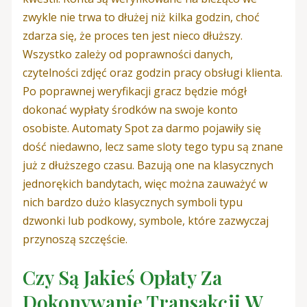
zwykle nie trwa to dłużej niż kilka godzin, choć
zdarza się, że proces ten jest nieco dłuższy.
Wszystko zależy od poprawności danych,
czytelności zdjęć oraz godzin pracy obsługi klienta.
Po poprawnej weryfikacji gracz będzie mógł
dokonać wypłaty środków na swoje konto
osobiste. Automaty Spot za darmo pojawiły się
dość niedawno, lecz same sloty tego typu są znane
już z dłuższego czasu. Bazują one na klasycznych
jednorękich bandytach, więc można zauważyć w
nich bardzo dużo klasycznych symboli typu
dzwonki lub podkowy, symbole, które zazwyczaj
przynoszą szczęście.
Czy Są Jakieś Opłaty Za
Dokonywanie Transakcji W