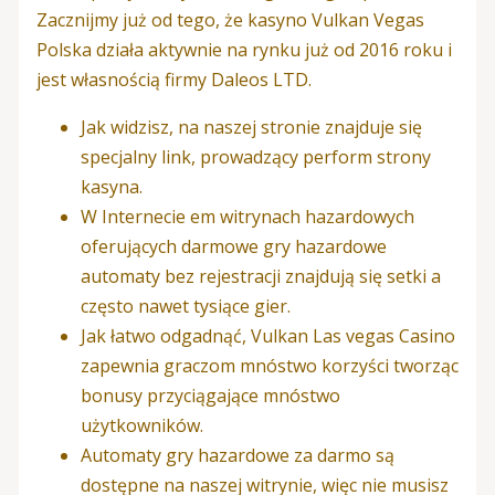
Zacznijmy już od tego, że kasyno Vulkan Vegas
Polska działa aktywnie na rynku już od 2016 roku i
jest własnością firmy Daleos LTD.
Jak widzisz, na naszej stronie znajduje się
specjalny link, prowadzący perform strony
kasyna.
W Internecie em witrynach hazardowych
oferujących darmowe gry hazardowe
automaty bez rejestracji znajdują się setki a
często nawet tysiące gier.
Jak łatwo odgadnąć, Vulkan Las vegas Casino
zapewnia graczom mnóstwo korzyści tworząc
bonusy przyciągające mnóstwo
użytkowników.
Automaty gry hazardowe za darmo są
dostępne na naszej witrynie, więc nie musisz