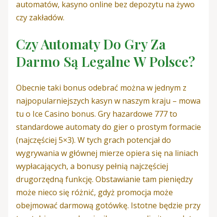
automatów, kasyno online bez depozytu na żywo
czy zakładów.
Czy Automaty Do Gry Za
Darmo Są Legalne W Polsce?
Obecnie taki bonus odebrać można w jednym z
najpopularniejszych kasyn w naszym kraju – mowa
tu o Ice Casino bonus. Gry hazardowe 777 to
standardowe automaty do gier o prostym formacie
(najczęściej 5×3). W tych grach potencjał do
wygrywania w głównej mierze opiera się na liniach
wypłacających, a bonusy pełnią najczęściej
drugorzędną funkcję. Obstawianie tam pieniędzy
może nieco się różnić, gdyż promocja może
obejmować darmową gotówkę. Istotne będzie przy