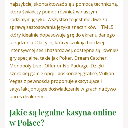
najszybciej skontaktować się z pomocą techniczną,
która świadczy pomoc również w naszym
rodzimym języku. Wszystko to jest możliwe za
sprawą zastosowania języka znaczników HTML5,
który idealnie dopasowuje grę do ekranu danego
urządzenia. Dla tych, którzy szukają bardziej
intensywnej sesji hazardowej, dostępne są również
gry specjalne, takie jak Poker, Dream Catcher,
Monopoly Live i Offer or No Package. Dzięki
szerokiej gamie opcji i doskonałej grafice, Vulkan
Vegas z pewnością proponuje ekscytujące i
satysfakcjonujące doświadczenie w grach na żywo
unces dealerem.
Jakie są legalne kasyna online
w Polsce?