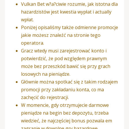
Vulkan Bet w?a?ciwie rozumie, jak istotna dla
hazardzistów jest kwestia wypłat i actually
wpłat.
Poniżej opisaliśmy także odmienne promocje
jakie możesz znaleźć na stronie tego
operatora.
Gracz wtedy musi zarejestrować konto i
potwierdzić, że pod względem prawnym
może bez przeszkód bawić się przy grach
losowych na pieniądze.
Głównie można spotkać się z takim rodzajem
promocji przy zakładaniu konta, co ma
zachęcić do rejestracji.
W momencie, gdy otrzymujecie darmowe
pieniądze na begin bez depozytu, trzeba
wiedzieć, że najczęściej bonus pozwala em
zagranie w dowolne gry hazardowe.