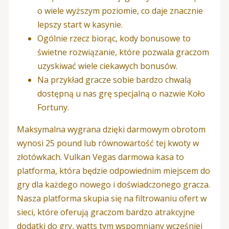
o wiele wyższym poziomie, co daje znacznie
lepszy start w kasynie.
Ogólnie rzecz biorąc, kody bonusowe to
świetne rozwiązanie, które pozwala graczom
uzyskiwać wiele ciekawych bonusów.
Na przykład gracze sobie bardzo chwalą
dostępną u nas grę specjalną o nazwie Koło
Fortuny.
Maksymalna wygrana dzięki darmowym obrotom
wynosi 25 pound lub równowartość tej kwoty w
złotówkach. Vulkan Vegas darmowa kasa to
platforma, która będzie odpowiednim miejscem do
gry dla każdego nowego i doświadczonego gracza.
Nasza platforma skupia się na filtrowaniu ofert w
sieci, które oferują graczom bardzo atrakcyjne
dodatki do gry, watts tym wspomniany wcześniej