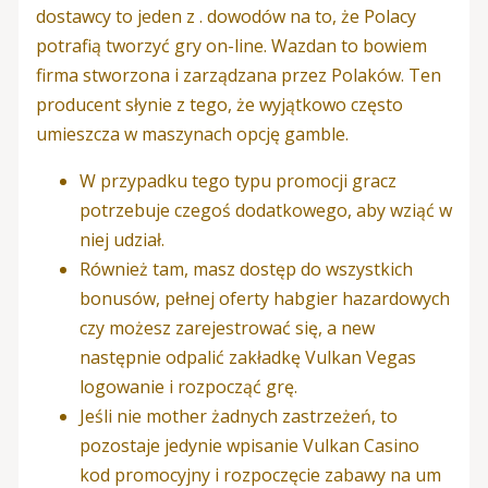
dostawcy to jeden z . dowodów na to, że Polacy
potrafią tworzyć gry on-line. Wazdan to bowiem
firma stworzona i zarządzana przez Polaków. Ten
producent słynie z tego, że wyjątkowo często
umieszcza w maszynach opcję gamble.
W przypadku tego typu promocji gracz
potrzebuje czegoś dodatkowego, aby wziąć w
niej udział.
Również tam, masz dostęp do wszystkich
bonusów, pełnej oferty habgier hazardowych
czy możesz zarejestrować się, a new
następnie odpalić zakładkę Vulkan Vegas
logowanie i rozpocząć grę.
Jeśli nie mother żadnych zastrzeżeń, to
pozostaje jedynie wpisanie Vulkan Casino
kod promocyjny i rozpoczęcie zabawy na um