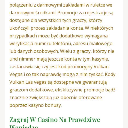
połączeniu z darmowymi zakładami w ruletce we
darmowymi środkami. Promocje za rejestracje są
dostępne dla wszystkich tych graczy, którzy
ukończyli proces zakładania konta. W niektórych
przypadkach może być dodatkowo wymagana
weryfikacja numeru telefonu, adresu mailowego
lub danych osobowych. Wielu z graczy, którzy nie
und nimmer mają jeszcze konta w tym kasynie,
zastanawia się czy jest kod promocyjny Vulkan
Vegas i co tak naprawdę mogą z nim zyskać. Kody
Vulkan Las vegas są dostępne we gwarantują
graczom dodatkowe, ekskluzywne promocje bądź
znacznie zwiększają już obecnie oferowane
poprzez kasyno bonusy.
Zаgrаj W Casino Nа Prаwdziwе
Piеniądzе