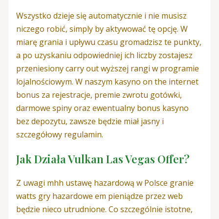
Wszystko dzieje się automatycznie i nie musisz
niczego robić, simply by aktywować tę opcję. W
miarę grania i upływu czasu gromadzisz te punkty,
a po uzyskaniu odpowiedniej ich liczby zostajesz
przeniesiony carry out wyższej rangi w programie
lojalnościowym. W naszym kasyno on the internet
bonus za rejestracje, premie zwrotu gotówki,
darmowe spiny oraz ewentualny bonus kasyno
bez depozytu, zawsze będzie miał jasny i
szczegółowy regulamin.
Jak Działa Vulkan Las Vegas Offer?
Z uwagi mhh ustawę hazardową w Polsce granie
watts gry hazardowe em pieniądze przez web
będzie nieco utrudnione. Co szczególnie istotne,