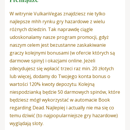
W witrynie VulkanVegas znajdziesz nie tylko
najlepsze mhh rynku gry hazardowe z wielu
różnych dziedzin. Tak naprawdę ciągle
udoskonalamy nasze program promocji, gdyż
naszym celem jest bezustanne zaskakiwanie
graczy kolejnymi bonusami (w ofercie których są
darmowe spiny) i okazjami online. Jeżeli
zdecydujesz się wpłacić trzeci raz min. 20 złotych
lub więcej, dodamy do Twojego konta bonus o
wartości 120% kwoty depozytu. Kolejną
niespodzianką będzie 50 darmowych spinów, które
będziesz mógł wykorzystać w automacie Book
regarding Dead. Najlepiej i actually nie ma się co
temu dziwić (to najpopularniejsze gry hazardowe)
wyglądają sloty.