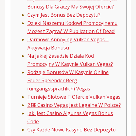
Bonusy Dla Graczy Ma Swojej Ofercie?
Czym Jest Bonus Bez Depozytu?
Dzięki Naszemu Kodowi Promocyjnemu
Możesz Zagrać W Publication Of Dead!
Darmowe Annoying Vulkan Vegas –
Aktywacja Bonusu
Na Jakiej Zasadzie Działa Kod
Promocyjny W Kasynie Vulkan Vegas?
Rodzaje Bonusów W Kasynie Online
Feuer Speiender Berg
(umgangssprachlich) Vegas
Turnieje Slotowe T Ofercie Vulkan Vegas
2 🎰 Casino Vegas Jest Legalne W Polsce?
Jaki Jest Casino Algunas Vegas Bonus
Code
Czy Każde Nowe Kasyno Bez Depozytu