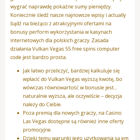
wygrać naprawdę pokaźne sumy pieniędzy.
Koniecznie śledź nasze najnowsze wpisy i actually
bądź na bieżąco z atrakcyjnymi ofertami na
bonusy perform wykorzystania w kasynach
internetowych dla polskich graczy. Zasada
działania Vulkan Vegas 55 free spins computer
code jest bardzo prosta.
Jak łatwo przeliczyć, bardziej kalkuluje się
wpłacić do Vulkan Vegas wyższą kwotę, bo
wówczas równowartość w bonusie jest…
naturalnie wyższa, ale oczywiście – decyzja
należy do Ciebie.
Poza premią dla nowych graczy, na Casino
Las Vegas dostępne są również inne oferty
promocyjne.
Dzięki temu warunki jego użytkowania są em