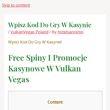
Skip to content
Wpisz Kod Do Gry W Kasynie
/
VulkanVegas Poland
/ By
hotelsanremo
Wpisz Kod Do Gry W Kasynie!
Free Spiny I Promocje
Kasynowe W Vulkan
Vegas
Content