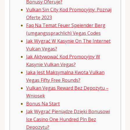
Bonusy Oferuje?
Vulkan Sin City Kod Promocyjny: Poznaj
Ofertę 2023
Faq Na Temat Feuer Speiender Berg
(umgangssprachlich) Vegas Codes
Jak Wygrać W Kasynie On The Internet
Vulcan Vegas?
Jak Aktywować Kod Promocyjny W
Kasynie Vulkan Vegas?
Jaka Jest Maksymalna Kwota Vulkan
Vegas Fifty Free Rounds?
Vulkan Vegas Reward Bez Depozytu –
Wniosek
Bonus Na Start
Jak Wygrać Pieniądze Dzięki Bonusowi
Ice Casino One Hundred Pln Bez
Depozytu?