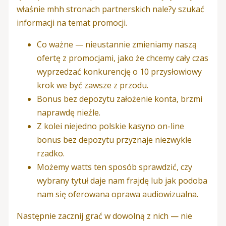
właśnie mhh stronach partnerskich nale?y szukać
informacji na temat promocji.
Co ważne — nieustannie zmieniamy naszą
ofertę z promocjami, jako że chcemy cały czas
wyprzedzać konkurencję o 10 przysłowiowy
krok we być zawsze z przodu.
Bonus bez depozytu założenie konta, brzmi
naprawdę nieźle.
Z kolei niejedno polskie kasyno on-line
bonus bez depozytu przyznaje niezwykle
rzadko.
Możemy watts ten sposób sprawdzić, czy
wybrany tytuł daje nam frajdę lub jak podoba
nam się oferowana oprawa audiowizualna.
Następnie zacznij grać w dowolną z nich — nie