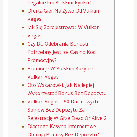
Legalne Em Polskim Rynku?
Oferta Gier Na Żywo Od Vulkan
Vegas
Jak Się Zarejestrować W Vulkan
Vegas
Czy Do Odebrania Bonusu
Potrzebny Jest Ice Casino Kod
Promocyjny?
Promocje W Polskim Kasynie
Vulkan Vegas
Oto Wskazówki, Jak Najlepiej
Wykorzystać Bonus Bez Depozytu
Vulkan Vegas – 50 Darmowych
Spinów Bez Depozytu Za
Rejestrację W Grze Dead Or Alive 2
Dlaczego Kasyna Internetowe
Oferują Bonusy Bez Depozytu?