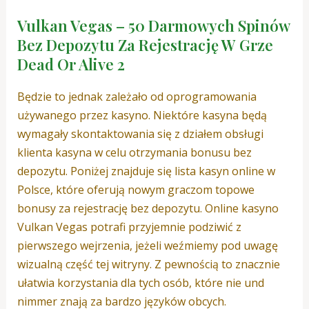
Vulkan Vegas – 50 Darmowych Spinów
Bez Depozytu Za Rejestrację W Grze
Dead Or Alive 2
Będzie to jednak zależało od oprogramowania
używanego przez kasyno. Niektóre kasyna będą
wymagały skontaktowania się z działem obsługi
klienta kasyna w celu otrzymania bonusu bez
depozytu. Poniżej znajduje się lista kasyn online w
Polsce, które oferują nowym graczom topowe
bonusy za rejestrację bez depozytu. Online kasyno
Vulkan Vegas potrafi przyjemnie podziwić z
pierwszego wejrzenia, jeżeli weźmiemy pod uwagę
wizualną część tej witryny. Z pewnością to znacznie
ułatwia korzystania dla tych osób, które nie und
nimmer znają za bardzo języków obcych.