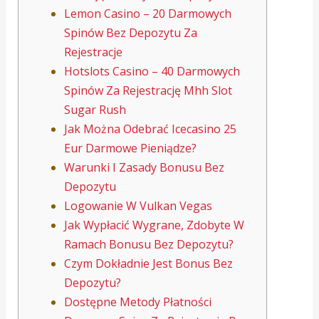
Lemon Casino – 20 Darmowych
Spinów Bez Depozytu Za
Rejestracje
Hotslots Casino – 40 Darmowych
Spinów Za Rejestrację Mhh Slot
Sugar Rush
Jak Można Odebrać Icecasino 25
Eur Darmowe Pieniądze?
Warunki I Zasady Bonusu Bez
Depozytu
Logowanie W Vulkan Vegas
Jak Wypłacić Wygrane, Zdobyte W
Ramach Bonusu Bez Depozytu?
Czym Dokładnie Jest Bonus Bez
Depozytu?
Dostępne Metody Płatności