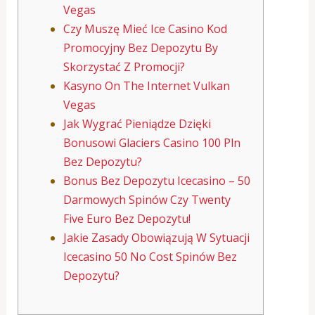
Vegas
Czy Muszę Mieć Ice Casino Kod
Promocyjny Bez Depozytu By
Skorzystać Z Promocji?
Kasyno On The Internet Vulkan
Vegas
Jak Wygrać Pieniądze Dzięki
Bonusowi Glaciers Casino 100 Pln
Bez Depozytu?
Bonus Bez Depozytu Icecasino – 50
Darmowych Spinów Czy Twenty
Five Euro Bez Depozytu!
Jakie Zasady Obowiązują W Sytuacji
Icecasino 50 No Cost Spinów Bez
Depozytu?