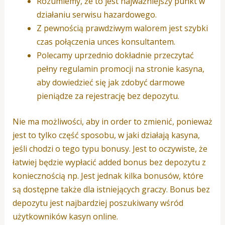
Rozumiemy, że to jest najważniejszy punkt w
działaniu serwisu hazardowego.
Z pewnością prawdziwym walorem jest szybki
czas połączenia unces konsultantem.
Polecamy uprzednio dokładnie przeczytać
pełny regulamin promocji na stronie kasyna,
aby dowiedzieć się jak zdobyć darmowe
pieniądze za rejestrację bez depozytu.
Nie ma możliwości, aby in order to zmienić, ponieważ
jest to tylko część sposobu, w jaki działają kasyna,
jeśli chodzi o tego typu bonusy. Jest to oczywiste, że
łatwiej będzie wypłacić added bonus bez depozytu z
koniecznością np. Jest jednak kilka bonusów, które
są dostępne także dla istniejących graczy. Bonus bez
depozytu jest najbardziej poszukiwany wśród
użytkowników kasyn online.