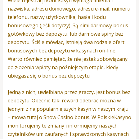
Wiele rejestracji kont kasyn wymaga imienia i
nazwiska, adresu domowego, adresu e-mail, numeru
telefonu, nazwy użytkownika, hasła i kodu
bonusowego (jeśli dotyczy). Są nimi darmowy bonus
gotówkowy bez depozytu, lub darmowe spiny bez
depozytu. Ściśle mówiąc, istnieją dwa rodzaje ofert
bonusowych bez depozytu w kasynach on-line.
Warto również pamiętać, że nie jesteś zobowiązany
do złożenia wpłaty na późniejszym etapie, kiedy
ubiegasz się o bonus bez depozytu.
Jedną z nich, uwielbianą przez graczy, jest bonus bez
depozytu. Obecnie taki reward odebrać można w
jednym z najpopularniejszych kasyn w naszym kraju
– mowa tutaj o Snow Casino bonus. W PolskieKasyno
monitorujemy te zmiany i informujemy naszych
czytelników um zaufanych i sprawdzonych kasynach