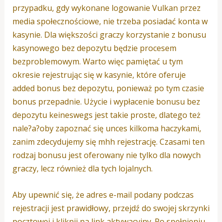
przypadku, gdy wykonane logowanie Vulkan przez
media społecznościowe, nie trzeba posiadać konta w
kasynie. Dla większości graczy korzystanie z bonusu
kasynowego bez depozytu będzie procesem
bezproblemowym. Warto więc pamiętać u tym
okresie rejestrując się w kasynie, które oferuje
added bonus bez depozytu, ponieważ po tym czasie
bonus przepadnie. Użycie i wypłacenie bonusu bez
depozytu keineswegs jest takie proste, dlatego też
nale?a?oby zapoznać się unces kilkoma haczykami,
zanim zdecydujemy się mhh rejestrację. Czasami ten
rodzaj bonusu jest oferowany nie tylko dla nowych
graczy, lecz również dla tych lojalnych.
Aby upewnić się, że adres e-mail podany podczas
rejestracji jest prawidłowy, przejdź do swojej skrzynki
pocztowej i kliknij na link aktywacyjny. Po spełnieniu