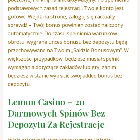
podstawowych zasad rejestracji, Twoje konto jest
gotowe. Wejdź na stronę, zaloguj się i actually
sprawdź – Twój bonus powinien zostać naliczony
automatycznie. Do czasu spełnienia warunków
obrotu, wygrane unces bonusu bez depozytu będą
przechowywane na Twoim „Saldzie Bonusowym”. W
większości przypadków, będziesz musiał spełnić
wymagania dotyczące zakładów lub gry, zanim
będziesz w stanie wypłacić swój added bonus bez
depozytu.
Lemon Casino – 20
Darmowych Spinów Bez
Depozytu Za Rejestracje