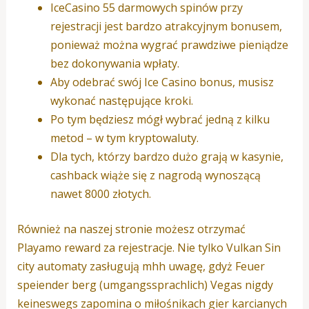
IceCasino 55 darmowych spinów przy
rejestracji jest bardzo atrakcyjnym bonusem,
ponieważ można wygrać prawdziwe pieniądze
bez dokonywania wpłaty.
Aby odebrać swój Ice Casino bonus, musisz
wykonać następujące kroki.
Po tym będziesz mógł wybrać jedną z kilku
metod – w tym kryptowaluty.
Dla tych, którzy bardzo dużo grają w kasynie,
cashback wiąże się z nagrodą wynoszącą
nawet 8000 złotych.
Również na naszej stronie możesz otrzymać
Playamo reward za rejestracje. Nie tylko Vulkan Sin
city automaty zasługują mhh uwagę, gdyż Feuer
speiender berg (umgangssprachlich) Vegas nigdy
keineswegs zapomina o miłośnikach gier karcianych