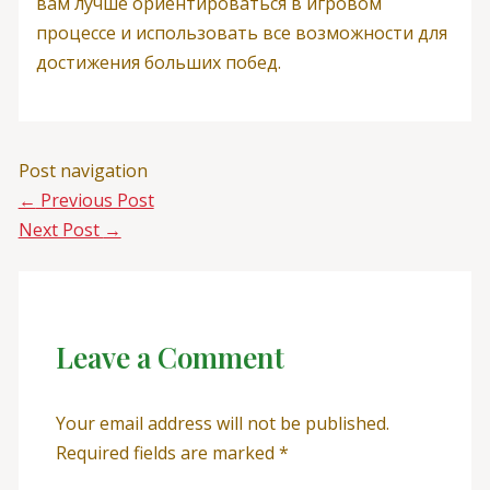
вам лучше ориентироваться в игровом
процессе и использовать все возможности для
достижения больших побед.
Post navigation
←
Previous Post
Next Post
→
Leave a Comment
Your email address will not be published.
Required fields are marked
*