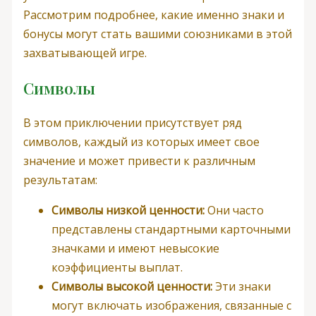
Рассмотрим подробнее, какие именно знаки и
бонусы могут стать вашими союзниками в этой
захватывающей игре.
Символы
В этом приключении присутствует ряд
символов, каждый из которых имеет свое
значение и может привести к различным
результатам:
Символы низкой ценности:
Они часто
представлены стандартными карточными
значками и имеют невысокие
коэффициенты выплат.
Символы высокой ценности:
Эти знаки
могут включать изображения, связанные с