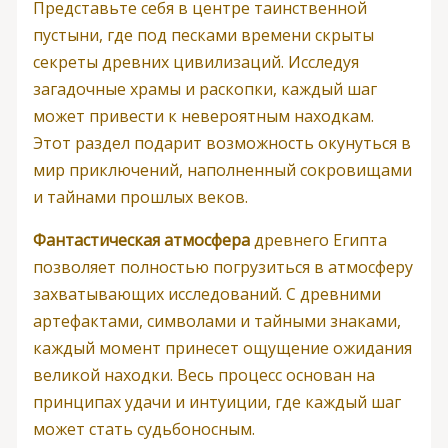
Представьте себя в центре таинственной
пустыни, где под песками времени скрыты
секреты древних цивилизаций. Исследуя
загадочные храмы и раскопки, каждый шаг
может привести к невероятным находкам.
Этот раздел подарит возможность окунуться в
мир приключений, наполненный сокровищами
и тайнами прошлых веков.
Фантастическая атмосфера
древнего Египта
позволяет полностью погрузиться в атмосферу
захватывающих исследований. С древними
артефактами, символами и тайными знаками,
каждый момент принесет ощущение ожидания
великой находки. Весь процесс основан на
принципах удачи и интуиции, где каждый шаг
может стать судьбоносным.