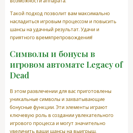
возможности аппарата.
Такой подход позволит вам максимально
насладиться игровым процессом и повысить
шансы на удачный результат. Удачи и
приятного времяпрепровождения!
Символы и бонусы в
игровом автомате Legacy of
Dead
В этом развлечении для вас приготовлены
уникальные символы и захватывающие
бонусные функции. Эти элементы играют
ключевую роль в создании увлекательного
игрового процесса и могут значительно
увеличить ваши шансы на выигрыш.