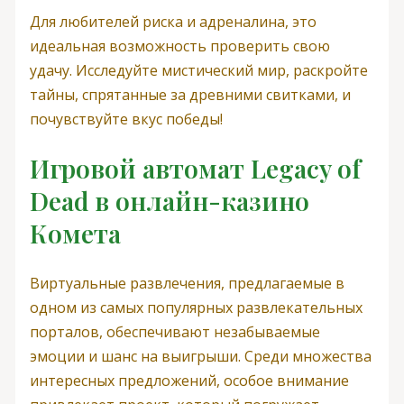
Для любителей риска и адреналина, это
идеальная возможность проверить свою
удачу. Исследуйте мистический мир, раскройте
тайны, спрятанные за древними свитками, и
почувствуйте вкус победы!
Игровой автомат Legacy of
Dead в онлайн-казино
Комета
Виртуальные развлечения, предлагаемые в
одном из самых популярных развлекательных
порталов, обеспечивают незабываемые
эмоции и шанс на выигрыши. Среди множества
интересных предложений, особое внимание