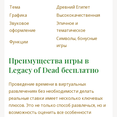
Тема
Древний Египет
Графика
Высококачественная
Звуковое
Эпичное и
оформление
тематическое
Символы, бонусные
Функции
игры
Преимущества игры в
Legacy of Dead бесплатно
Проведение времени в виртуальных
развлечениях без необходимости делать
реальные ставки имеет несколько ключевых
плюсов. Это не только способ развлечься, но и
возможность оценить все особенности