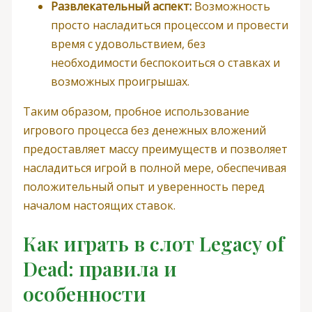
Развлекательный аспект:
Возможность
просто насладиться процессом и провести
время с удовольствием, без
необходимости беспокоиться о ставках и
возможных проигрышах.
Таким образом, пробное использование
игрового процесса без денежных вложений
предоставляет массу преимуществ и позволяет
насладиться игрой в полной мере, обеспечивая
положительный опыт и уверенность перед
началом настоящих ставок.
Как играть в слот Legacy of
Dead: правила и
особенности