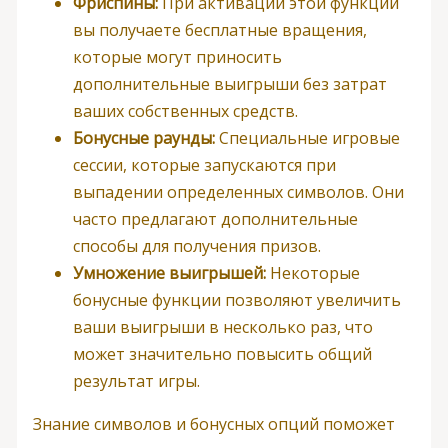
Фриспины:
При активации этой функции
вы получаете бесплатные вращения,
которые могут приносить
дополнительные выигрыши без затрат
ваших собственных средств.
Бонусные раунды:
Специальные игровые
сессии, которые запускаются при
выпадении определенных символов. Они
часто предлагают дополнительные
способы для получения призов.
Умножение выигрышей:
Некоторые
бонусные функции позволяют увеличить
ваши выигрыши в несколько раз, что
может значительно повысить общий
результат игры.
Знание символов и бонусных опций поможет