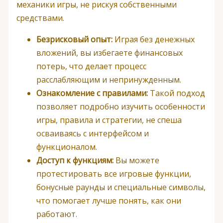
механики игры, не рискуя собственными
средствами.
Безрисковый опыт:
Играя без денежных
вложений, вы избегаете финансовых
потерь, что делает процесс
расслабляющим и непринужденным.
Ознакомление с правилами:
Такой подход
позволяет подробно изучить особенности
игры, правила и стратегии, не спеша
осваиваясь с интерфейсом и
функционалом.
Доступ к функциям:
Вы можете
протестировать все игровые функции,
бонусные раунды и специальные символы,
что помогает лучше понять, как они
работают.