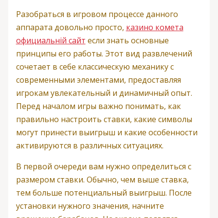
Разобраться в игровом процессе данного
аппарата довольно просто,
казино комета
официальній сайт
если знать основные
принципы его работы. Этот вид развлечений
сочетает в себе классическую механику с
современными элементами, предоставляя
игрокам увлекательный и динамичный опыт.
Перед началом игры важно понимать, как
правильно настроить ставки, какие символы
могут принести выигрыш и какие особенности
активируются в различных ситуациях.
В первой очереди вам нужно определиться с
размером ставки. Обычно, чем выше ставка,
тем больше потенциальный выигрыш. После
установки нужного значения, начните