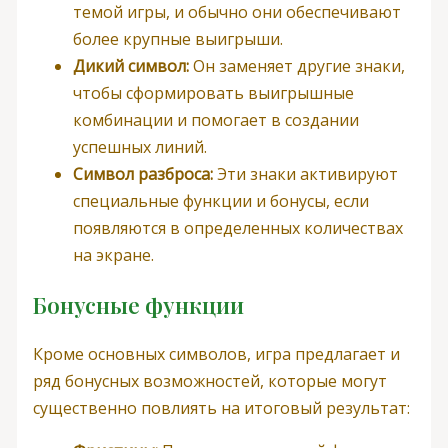
темой игры, и обычно они обеспечивают
более крупные выигрыши.
Дикий символ:
Он заменяет другие знаки,
чтобы сформировать выигрышные
комбинации и помогает в создании
успешных линий.
Символ разброса:
Эти знаки активируют
специальные функции и бонусы, если
появляются в определенных количествах
на экране.
Бонусные функции
Кроме основных символов, игра предлагает и
ряд бонусных возможностей, которые могут
существенно повлиять на итоговый результат: