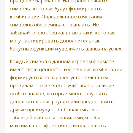
вращение барабанов. На экране появятся
символы, которые будут формировать
комбинации. Определенные сочетания
символов обеспечивают выплаты. Не
забывайте про специальные знаки, которые
могут активировать дополнительные
бонусные функции и увеличить шансы на успех.
Каждый символ в данном игровом формате
имеет свою ценность, и успешные комбинации
формируются по заранее установленным
правилам. Также важно учитывать наличие
особых знаков, которые могут запустить
дополнительные раунды или предоставить
другие преимущества. Ознакомьтесь с
таблицей выплат и правилами, чтобы
максимально эффективно использовать