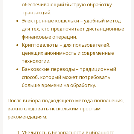
обеспечивающий быструю обработку
транзакций.
Электронные кошельки – удобный метод
для тех, кто предпочитает дистанционные
финансовые операции.
Криптовалюты – для пользователей,
ценящих анонимность и современные
технологии.
Банковские переводы – традиционный
способ, который может потребовать
больше времени на обработку.
После выбора подходящего метода пополнения,
важно следовать нескольким простым
рекомендациям:
Убедитесь в безопасности выбранного