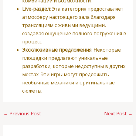
комбинации и возможности.
Live-раздел:
Эта категория предоставляет
атмосферу настоящего зала благодаря
трансляциям с живыми ведущими,
создавая ощущение полного погружения в
процесс.
Эксклюзивные предложения:
Некоторые
площадки предлагают уникальные
разработки, которые недоступны в других
местах. Эти игры могут предложить
необычные механики и оригинальные
сюжеты.
←
Previous Post
Next Post
→