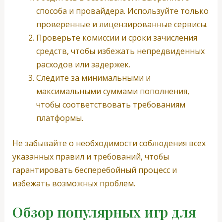
способа и провайдера. Используйте только
проверенные и лицензированные сервисы.
Проверьте комиссии и сроки зачисления
средств, чтобы избежать непредвиденных
расходов или задержек.
Следите за минимальными и
максимальными суммами пополнения,
чтобы соответствовать требованиям
платформы.
Не забывайте о необходимости соблюдения всех
указанных правил и требований, чтобы
гарантировать бесперебойный процесс и
избежать возможных проблем.
Обзор популярных игр для