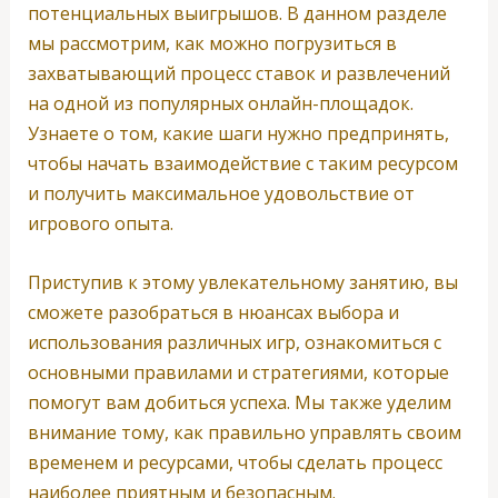
потенциальных выигрышов. В данном разделе
мы рассмотрим, как можно погрузиться в
захватывающий процесс ставок и развлечений
на одной из популярных онлайн-площадок.
Узнаете о том, какие шаги нужно предпринять,
чтобы начать взаимодействие с таким ресурсом
и получить максимальное удовольствие от
игрового опыта.
Приступив к этому увлекательному занятию, вы
сможете разобраться в нюансах выбора и
использования различных игр, ознакомиться с
основными правилами и стратегиями, которые
помогут вам добиться успеха. Мы также уделим
внимание тому, как правильно управлять своим
временем и ресурсами, чтобы сделать процесс
наиболее приятным и безопасным.