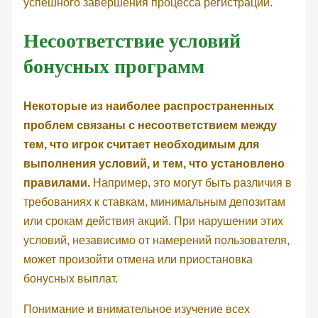
успешного завершения процесса регистрации.
Несоответствие условий
бонусных программ
Некоторые из наиболее распространенных
проблем связаны с несоответствием между
тем, что игрок считает необходимым для
выполнения условий, и тем, что установлено
правилами.
Например, это могут быть различия в
требованиях к ставкам, минимальным депозитам
или срокам действия акций. При нарушении этих
условий, независимо от намерений пользователя,
может произойти отмена или приостановка
бонусных выплат.
Понимание и внимательное изучение всех