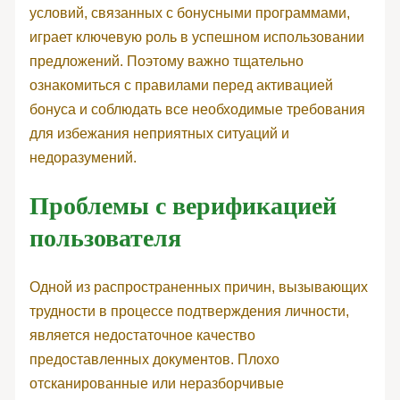
условий, связанных с бонусными программами,
играет ключевую роль в успешном использовании
предложений. Поэтому важно тщательно
ознакомиться с правилами перед активацией
бонуса и соблюдать все необходимые требования
для избежания неприятных ситуаций и
недоразумений.
Проблемы с верификацией
пользователя
Одной из распространенных причин, вызывающих
трудности в процессе подтверждения личности,
является недостаточное качество
предоставленных документов. Плохо
отсканированные или неразборчивые