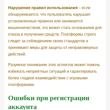
Нарушение правил использования
– если
обнаруживается, что пользователь нарушает
установленные правила или занимается
мошенничеством, это может стать основанием для
отказа в получении средств. Платформы строго
следят за соблюдением своих стандартов и
принимают меры для защиты от неправомерных
действий.
Разумное понимание этих аспектов может помочь
избежать неприятных ситуаций и гарантировать
более гладкое взаимодействие с игровыми
платформами.
Ошибки при регистрации
аккаунта