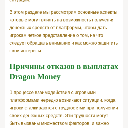
В этом разделе мы рассмотрим основные аспекты,
которые могут влиять на возможность получения
денежных средств от платформы, чтобы дать
игрокам четкое представление о том, на что
следует обращать внимание и как можно защитить
свои интересы.
Причины отказов в выплатах
Dragon Money
В процессе взаимодействия с игровыми
платформами нередко возникают ситуации, когда
игроки сталкиваются с трудностями при получении
своих денежных средств. Эти трудности могут
быть вызваны множеством факторов, и важно