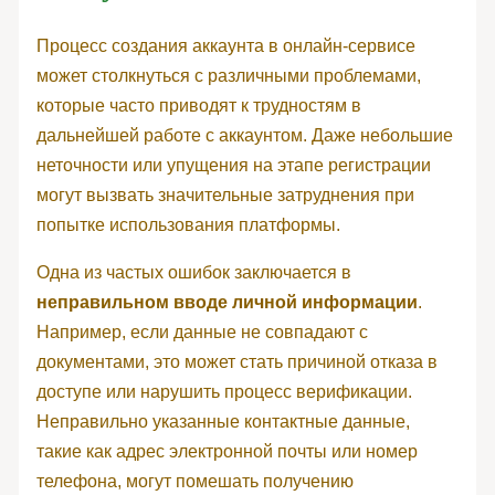
Процесс создания аккаунта в онлайн-сервисе
может столкнуться с различными проблемами,
которые часто приводят к трудностям в
дальнейшей работе с аккаунтом. Даже небольшие
неточности или упущения на этапе регистрации
могут вызвать значительные затруднения при
попытке использования платформы.
Одна из частых ошибок заключается в
неправильном вводе личной информации
.
Например, если данные не совпадают с
документами, это может стать причиной отказа в
доступе или нарушить процесс верификации.
Неправильно указанные контактные данные,
такие как адрес электронной почты или номер
телефона, могут помешать получению