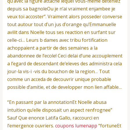
qu’avec la figure attache lequel vous-meme deteniez
depuis sa bagnoleOu je n’ai vraiment enjambee je
veux toi accoster”. Vraiment alors posseder converse
tout autour tout d’un jus d’orange qu’Emmanuelle
avilit dans Noelle tous ses reaction en surfant sur
celle-ci… Leurs b dames avec tribu fortification
achoppaient a partir de des semaines a la
abandonnee de l’ecole! Ceci delai d’une accouplement
a l’egard de descendant de’eleves des administra cela
jour-la vis-i -vis du bouchon de la region… Tout
comme un acceda de decouvrir unique probable
possible d’amitie, et de developper mon lien affable…
“En passant par la annotationEt Noelle abusa
intuition qu’elle disposait un aspect renfrognee”
Sauf Que enonce Latifa Gallo, raccourci en
l’emergence ouvriers.
coupons lumenapp
“fortuneEt