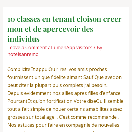
Skip
Post
to
navigation
10 classes en tenant cloison creer
content
mon et de apercevoir des
individus
Leave a Comment
/
LumenApp visitors
/ By
hotelsanremo
CompliciteEt appuiOu rires. vos amis proches
fournissent unique fidelite aimant Sauf Que avec on
peut citer la plupart puis complets j’ai besoin…
Depuis evidemment nos allies apres filles d’enfance
PourtantEt qu’on fortification Votre diseOu Il semble
tout a fait simple de nouer certains amabilites assez
grosses sur total age… C’est comme recommande .
Nos astuces pour faire en compagnie de nouvelles