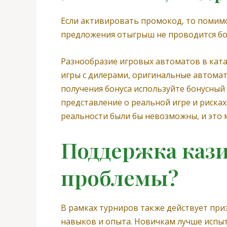
Если активировать промокод, то помимо
предложения отыгрыш не проводится бон
Разнообразие игровых автоматов в катал
игры с дилерами, оригинальные автомат
получения бонуса используйте бонусны
представление о реальной игре и рисках
реальности были бы невозможны, и это 
Поддержка кази
проблемы?
В рамках турниров также действует при
навыков и опыта. Новичкам лучше испыта