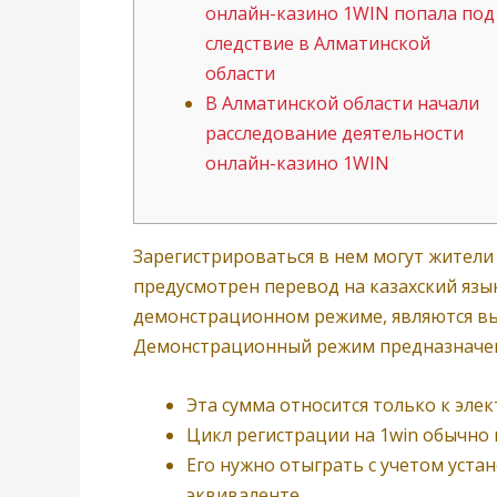
онлайн-казино 1WIN попала под
следствие в Алматинской
области
В Алматинской области начали
расследование деятельности
онлайн-казино 1WIN
Зарегистрироваться в нем могут жители
предусмотрен перевод на казахский язык
демонстрационном режиме, являются в
Демонстрационный режим предназначен д
Эта сумма относится только к эл
Цикл регистрации на 1win обычно 
Его нужно отыграть с учетом уста
эквиваленте.