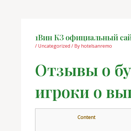
Skip
Post
to
navigation
content
1Вин КЗ официальный сай
/
Uncategorized
/ By
hotelsanremo
Отзывы о бу
игроки о вы
Content