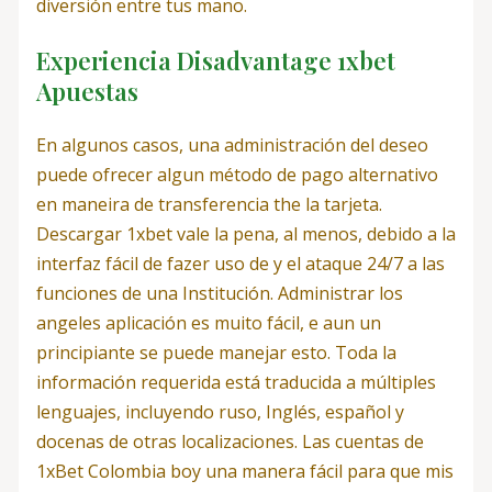
diversión entre tus mano.
Experiencia Disadvantage 1xbet
Apuestas
En algunos casos, una administración del deseo
puede ofrecer algun método de pago alternativo
en maneira de transferencia the la tarjeta.
Descargar 1xbet vale la pena, al menos, debido a la
interfaz fácil de fazer uso de y el ataque 24/7 a las
funciones de una Institución. Administrar los
angeles aplicación es muito fácil, e aun un
principiante se puede manejar esto. Toda la
información requerida está traducida a múltiples
lenguajes, incluyendo ruso, Inglés, español y
docenas de otras localizaciones. Las cuentas de
1xBet Colombia boy una manera fácil para que mis