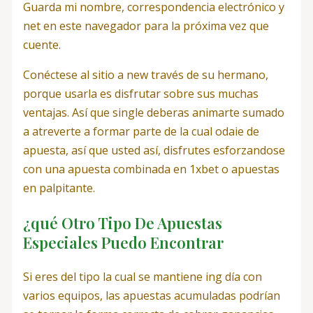
Guarda mi nombre, correspondencia electrónico y
net en este navegador para la próxima vez que
cuente.
Conéctese al sitio a new través de su hermano,
porque usarla es disfrutar sobre sus muchas
ventajas. Así que single deberas animarte sumado
a atreverte a formar parte de la cual odaie de
apuesta, así que usted así, disfrutes esforzandose
con una apuesta combinada en 1xbet o apuestas
en palpitante.
¿qué Otro Tipo De Apuestas
Especiales Puedo Encontrar
Si eres del tipo la cual se mantiene ing día con
varios equipos, las apuestas acumuladas podrían