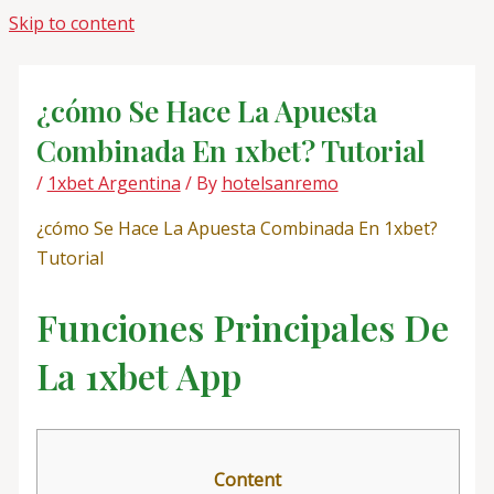
Skip to content
¿cómo Se Hace La Apuesta
Combinada En 1xbet? Tutorial
/
1xbet Argentina
/ By
hotelsanremo
¿cómo Se Hace La Apuesta Combinada En 1xbet?
Tutorial
Funciones Principales De
La 1xbet App
Content