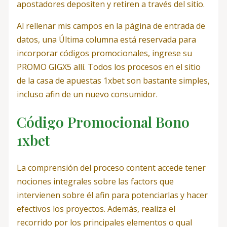
apostadores depositen y retiren a través del sitio.
Al rellenar mis campos en la página de entrada de
datos, una Última columna está reservada para
incorporar códigos promocionales, ingrese su
PROMO GIGX5 allí. Todos los procesos en el sitio
de la casa de apuestas 1xbet son bastante simples,
incluso afin de un nuevo consumidor.
Código Promocional Bono
1xbet
La comprensión del proceso content accede tener
nociones integrales sobre las factors que
intervienen sobre él afin para potenciarlas y hacer
efectivos los proyectos. Además, realiza el
recorrido por los principales elementos o qual