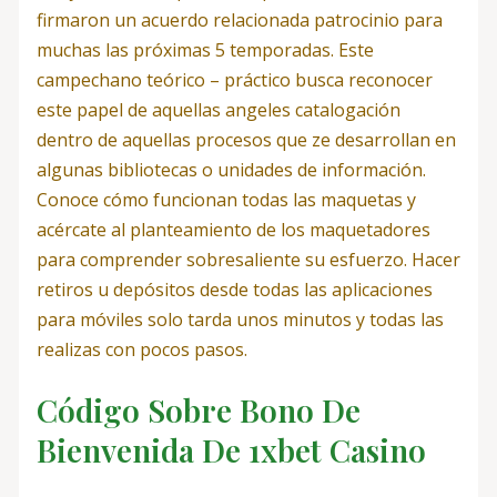
firmaron un acuerdo relacionada patrocinio para
muchas las próximas 5 temporadas. Este
campechano teórico – práctico busca reconocer
este papel de aquellas angeles catalogación
dentro de aquellas procesos que ze desarrollan en
algunas bibliotecas o unidades de información.
Conoce cómo funcionan todas las maquetas y
acércate al planteamiento de los maquetadores
para comprender sobresaliente su esfuerzo. Hacer
retiros u depósitos desde todas las aplicaciones
para móviles solo tarda unos minutos y todas las
realizas con pocos pasos.
Código Sobre Bono De
Bienvenida De 1xbet Casino