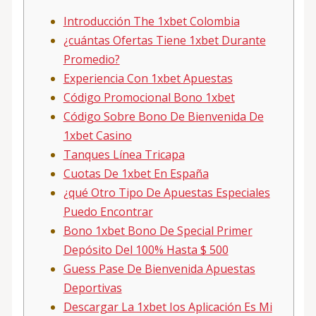
Introducción The 1xbet Colombia
¿cuántas Ofertas Tiene 1xbet Durante
Promedio?
Experiencia Con 1xbet Apuestas
Código Promocional Bono 1xbet
Código Sobre Bono De Bienvenida De
1xbet Casino
Tanques Línea Tricapa
Cuotas De 1xbet En España
¿qué Otro Tipo De Apuestas Especiales
Puedo Encontrar
Bono 1xbet Bono De Special Primer
Depósito Del 100% Hasta $ 500
Guess Pase De Bienvenida Apuestas
Deportivas
Descargar La 1xbet Ios Aplicación Es Mi