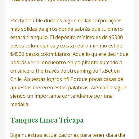
Efecty trouble duda es algun de las corporações
más sólidas de giros donde sabrás que tu dinero
estará tranquilo. El depósito mínimo es de $3000
pesos colombianos y exista retiro mínimo est de
$4500 pesos colombianos. Aquello quiere decir que
podrás ver el encuentro en palpitante sumado a
en sincero the través de streaming de 1xBet en
Chile. Apuestas logros nfl Porque pocas casas de
apuestas merecen estas palabras, Alemania sigue
siendo un importante contendiente por una
medalla.
Tanques Línea Tricapa
Siga nuestras actualizaciones para tener dia a dia