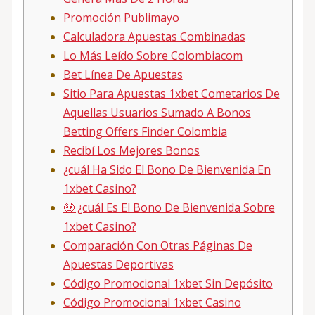
Promoción Publimayo
Calculadora Apuestas Combinadas
Lo Más Leído Sobre Colombiacom
Bet Línea De Apuestas
Sitio Para Apuestas 1xbet Cometarios De
Aquellas Usuarios Sumado A Bonos
Betting Offers Finder Colombia
Recibí Los Mejores Bonos
¿cuál Ha Sido El Bono De Bienvenida En
1xbet Casino?
🤑 ¿cuál Es El Bono De Bienvenida Sobre
1xbet Casino?
Comparación Con Otras Páginas De
Apuestas Deportivas
Código Promocional 1xbet Sin Depósito
Código Promocional 1xbet Casino