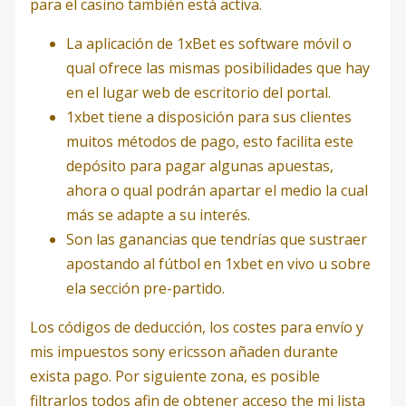
para el casino también está activa.
La aplicación de 1xBet es software móvil o
qual ofrece las mismas posibilidades que hay
en el lugar web de escritorio del portal.
1xbet tiene a disposición para sus clientes
muitos métodos de pago, esto facilita este
depósito para pagar algunas apuestas,
ahora o qual podrán apartar el medio la cual
más se adapte a su interés.
Son las ganancias que tendrías que sustraer
apostando al fútbol en 1xbet en vivo u sobre
ela sección pre-partido.
Los códigos de deducción, los costes para envío y
mis impuestos sony ericsson añaden durante
exista pago. Por siguiente zona, es posible
filtrarlos todos afin de obtener acceso the mi lista