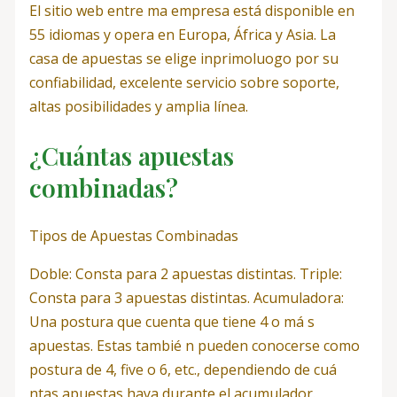
El sitio web entre ma empresa está disponible en
55 idiomas y opera en Europa, África y Asia. La
casa de apuestas se elige inprimoluogo por su
confiabilidad, excelente servicio sobre soporte,
altas posibilidades y amplia línea.
¿Cuántas apuestas
combinadas?
Tipos de Apuestas Combinadas
Doble: Consta para 2 apuestas distintas. Triple:
Consta para 3 apuestas distintas. Acumuladora:
Una postura que cuenta que tiene 4 o má s
apuestas. Estas tambié n pueden conocerse como
postura de 4, five o 6, etc., dependiendo de cuá
ntas apuestas haya durante el acumulador.